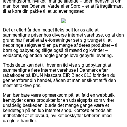
leveringsform, hvilket i mange tilfælde – uden hensyn til om
man bor nær Odense, Varde eller Sorø – er at få fragtfirmaet
til at køre din pakke til et udleveringssted.
Det er efterhånden meget fleksibelt for os alle at
sammenligne priser hos diverse internet varehuse, og af den
grund har flertallet af e-forretninger set sig tvunget til at
nedbringe salgsværdien på mange af deres produkter – til
børn og babyer, og tillige også til mænd og kvinder –
voldsomt, og endda nogle gange love gebyrfri levering.
Trods dette kan det til hver en tid vise sig udbytterigt at
sammenligne flere internet varehuse i Danmark efter
rabatkoder på IDUN Mascara EIR Black 013 forinden du
gennemfører din handel, sådan at man er sikret at få den
mest attraktive pris.
Man bør bare være opmærksom på, at ifald en webbutik
frembyder deres produkter for en udsalgspris som virker
umådelig beskeden, burde det mange gange være et
kendetegn på en fup internet shop. Kortkøb er trods alt
indbefattet af et lovbud, hvilket beskytter køberen imod
uægte e-handler.