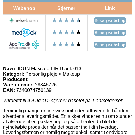
Webshop
Stjerner
Link
Besøg webshop
Besøg webshop
Besøg webshop
Navn:
IDUN Mascara EIR Black 013
Kategori:
Personlig pleje > Makeup
Producent:
Varenummer:
28846726
EAN:
7340074750139
Vurderet til
4.9
ud af 5 stjerner baseret på
1
anmeldelser
Temmelig mange online virksomheder udlover efterhånden
alverdens leveringsmåder. En sikker vinder er nu om stunder
at afsende til en pakkeshop, og så afhenter du blot de
nyindkøbte produkter når det passer ind i din hverdag.
Leveringsformen er nemlig meget enkel, samt tit endvidere