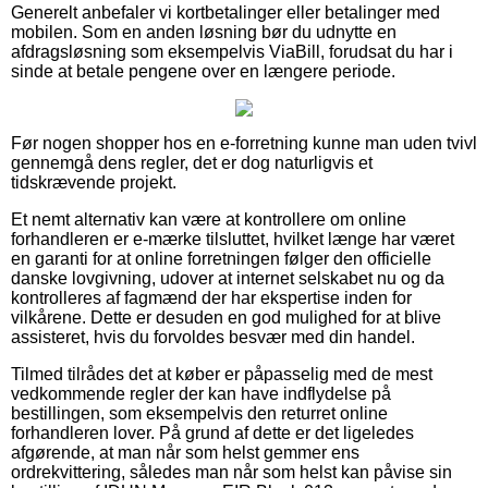
Generelt anbefaler vi kortbetalinger eller betalinger med
mobilen. Som en anden løsning bør du udnytte en
afdragsløsning som eksempelvis ViaBill, forudsat du har i
sinde at betale pengene over en længere periode.
Før nogen shopper hos en e-forretning kunne man uden tvivl
gennemgå dens regler, det er dog naturligvis et
tidskrævende projekt.
Et nemt alternativ kan være at kontrollere om online
forhandleren er e-mærke tilsluttet, hvilket længe har været
en garanti for at online forretningen følger den officielle
danske lovgivning, udover at internet selskabet nu og da
kontrolleres af fagmænd der har ekspertise inden for
vilkårene. Dette er desuden en god mulighed for at blive
assisteret, hvis du forvoldes besvær med din handel.
Tilmed tilrådes det at køber er påpasselig med de mest
vedkommende regler der kan have indflydelse på
bestillingen, som eksempelvis den returret online
forhandleren lover. På grund af dette er det ligeledes
afgørende, at man når som helst gemmer ens
ordrekvittering, således man når som helst kan påvise sin