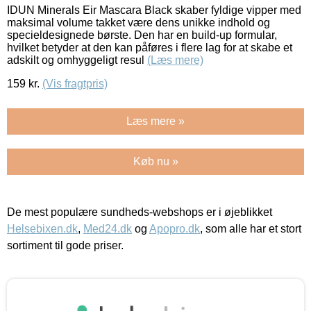
IDUN Minerals Eir Mascara Black skaber fyldige vipper med
maksimal volume takket være dens unikke indhold og
specieldesignede børste. Den har en build-up formular,
hvilket betyder at den kan påføres i flere lag for at skabe et
adskilt og omhyggeligt resul
(Læs mere)
159
kr.
(Vis fragtpris)
Læs mere »
Køb nu »
De mest populære sundheds-webshops er i øjeblikket
Helsebixen.dk
,
Med24.dk
og
Apopro.dk
, som alle har et stort
sortiment til gode priser.