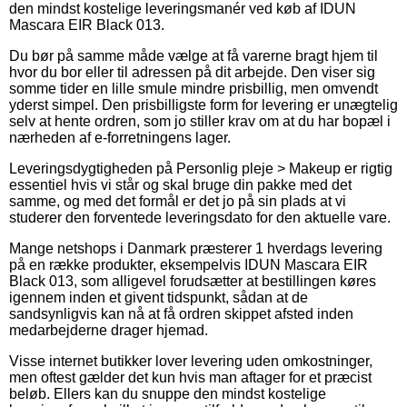
den mindst kostelige leveringsmanér ved køb af IDUN
Mascara EIR Black 013.
Du bør på samme måde vælge at få varerne bragt hjem til
hvor du bor eller til adressen på dit arbejde. Den viser sig
somme tider en lille smule mindre prisbillig, men omvendt
yderst simpel. Den prisbilligste form for levering er unægtelig
selv at hente ordren, som jo stiller krav om at du har bopæl i
nærheden af e-forretningens lager.
Leveringsdygtigheden på Personlig pleje > Makeup er rigtig
essentiel hvis vi står og skal bruge din pakke med det
samme, og med det formål er det jo på sin plads at vi
studerer den forventede leveringsdato for den aktuelle vare.
Mange netshops i Danmark præsterer 1 hverdags levering
på en række produkter, eksempelvis IDUN Mascara EIR
Black 013, som alligevel forudsætter at bestillingen køres
igennem inden et givent tidspunkt, sådan at de
sandsynligvis kan nå at få ordren skippet afsted inden
medarbejderne drager hjemad.
Visse internet butikker lover levering uden omkostninger,
men oftest gælder det kun hvis man aftager for et præcist
beløb. Ellers kan du snuppe den mindst kostelige