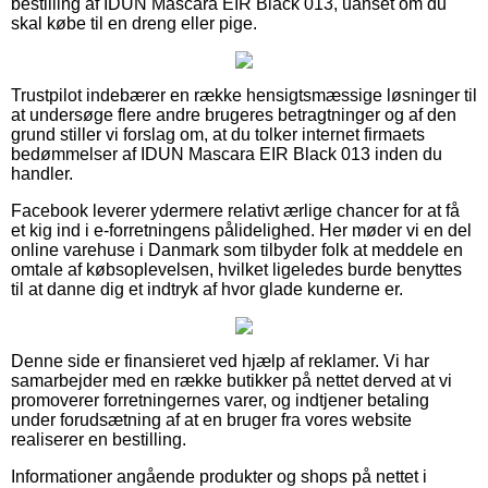
bestilling af IDUN Mascara EIR Black 013, uanset om du
skal købe til en dreng eller pige.
Trustpilot indebærer en række hensigtsmæssige løsninger til
at undersøge flere andre brugeres betragtninger og af den
grund stiller vi forslag om, at du tolker internet firmaets
bedømmelser af IDUN Mascara EIR Black 013 inden du
handler.
Facebook leverer ydermere relativt ærlige chancer for at få
et kig ind i e-forretningens pålidelighed. Her møder vi en del
online varehuse i Danmark som tilbyder folk at meddele en
omtale af købsoplevelsen, hvilket ligeledes burde benyttes
til at danne dig et indtryk af hvor glade kunderne er.
Denne side er finansieret ved hjælp af reklamer. Vi har
samarbejder med en række butikker på nettet derved at vi
promoverer forretningernes varer, og indtjener betaling
under forudsætning af at en bruger fra vores website
realiserer en bestilling.
Informationer angående produkter og shops på nettet i