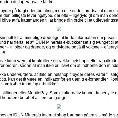
rinden de lageransatte får fri.
byder på fragt uden betaling, men ofte er det forudsat at man s
 den billigste leveringstype, der ofte – ligegyldigt om man oph
 blive at få fragtmanden til at bringe din ordre til et udleveringss
simpelt for almindelige dødelige at finde information om priser i 
und har flertallet af IDUN Minerals e-butikker set sig tvunget til 
er – til piger og drenge, og endvidere også til voksne – eftertr
ragt.
blive tiden værd at kontrollere en række netshops efter rabatkod
rer ordren, sådan at man ikke er i tvivl om at indhente den mindst
ke undervurdere, at ifald en netshop tilbyder deres varer til sal
tig, kan det tit være en indikator for en uærlig e-forhandler. Kort
ig som køber imod fup e-butikker.
bestillinger eller MobilePay. Som et alternativ kunne du benytte e
 at honorere beløbet af flere omgange.
ler hos en IDUN Minerals internet shop bør man på en vis måde sæ