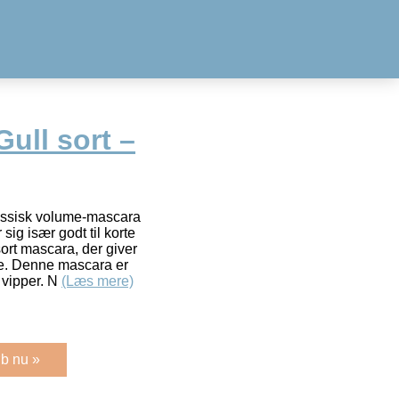
ull sort –
lassisk volume-mascara
sig især godt til korte
ort mascara, der giver
pe. Denne mascara er
 vipper. N
(Læs mere)
b nu »