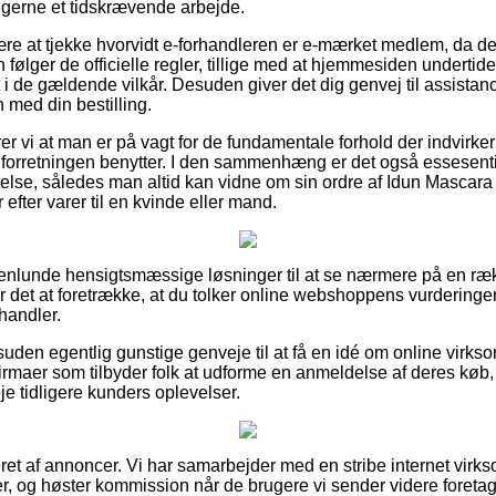
g gerne et tidskrævende arbejde.
e at tjekke hvorvidt e-forhandleren er e-mærket medlem, da det
 følger de officielle regler, tillige med at hjemmesiden undert
 i de gældende vilkår. Desuden giver det dig genvej til assistanc
 med din bestilling.
vi at man er på vagt for de fundamentale forhold der indvirker 
e forretningen benytter. I den sammenhæng er det også essesent
lse, således man altid kan vidne om sin ordre af Idun Mascara G
efter varer til en kvinde eller mand.
genlunde hensigtsmæssige løsninger til at se nærmere på en ræ
er det at foretrække, at du tolker online webshoppens vurderinge
 handler.
suden egentlig gunstige genveje til at få en idé om online vir
irmaer som tilbyder folk at udforme en anmeldelse af deres køb
veje tidligere kunders oplevelser.
et af annoncer. Vi har samarbejder med en stribe internet virk
er, og høster kommission når de brugere vi sender videre foretag