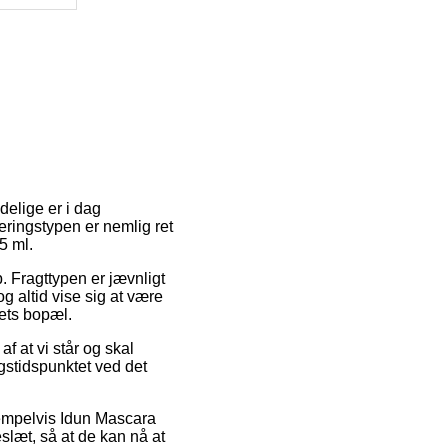
delige er i dag
eringstypen er nemlig ret
5 ml.
b. Fragttypen er jævnligt
g altid vise sig at være
aets bopæl.
f at vi står og skal
ingstidspunktet ved det
sempelvis Idun Mascara
eslæt, så at de kan nå at