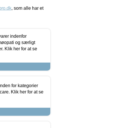
ro.dk
, som alle har et
arer indenfor
møopati og særligt
 Klik her for at se
nden for kategorier
re. Klik her for at se