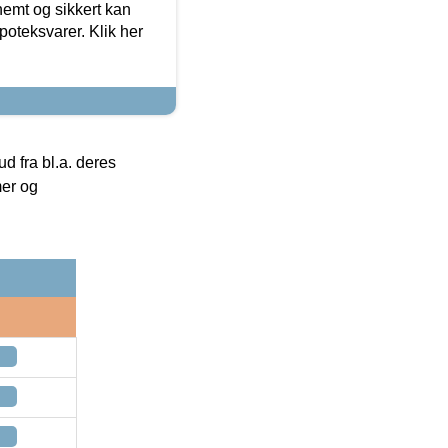
emt og sikkert kan
oteksvarer. Klik her
 fra bl.a. deres
mer og