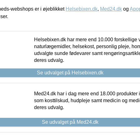
eds-webshops er i øjeblikket
Helsebixen.dk
,
Med24.dk
og
Apop
iser.
Helsebixen.dk har mere end 10.000 forskellige v
naturlægemidler, helsekost, personlig pleje, ho
udvalgte sunde fødevarer samt rengøringsartikler.
deres udvalg.
Se udvalget på Helsebixen.dk
Med24.dk har i dag mere end 18.000 produkter i
som kosttilskud, hudpleje samt medicin og medica
deres udvalg.
Se udvalget på Med24.dk