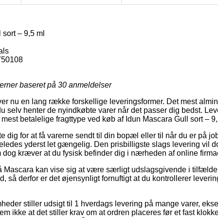
sort – 9,5 ml
als
750108
jerner baseret på
30
anmeldelser
iver nu en lang række forskellige leveringsformer. Det mest almin
du selv henter de nyindkøbte varer når det passer dig bedst. Lev
mest betalelige fragttype ved køb af Idun Mascara Gull sort – 9,
dig for at få varerne sendt til din bopæl eller til når du er på jo
ledes yderst let gængelig. Den prisbilligste slags levering vil do
 dog kræver at du fysisk befinder dig i nærheden af online firm
ascara kan vise sig at være særligt udslagsgivende i tilfælde a
d, så derfor er det øjensynligt fornuftigt at du kontrollerer lever
mheder stiller udsigt til 1 hverdags levering på mange varer, ek
em ikke at det stiller krav om at ordren placeres før et fast klokk