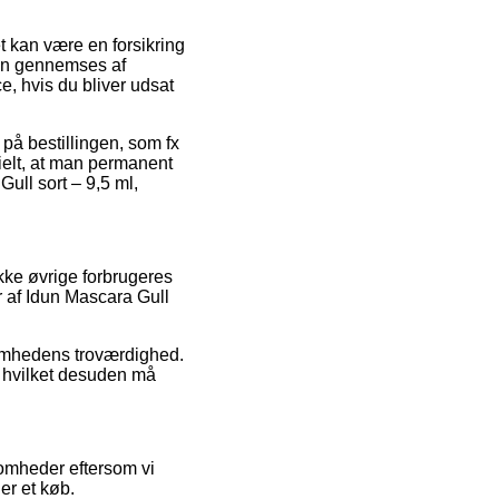
 kan være en forsikring
iden gennemses af
e, hvis du bliver udsat
på bestillingen, som fx
ielt, at man permanent
ull sort – 9,5 ml,
kke øvrige forbrugeres
r af Idun Mascara Gull
ksomhedens troværdighed.
, hvilket desuden må
somheder eftersom vi
er et køb.