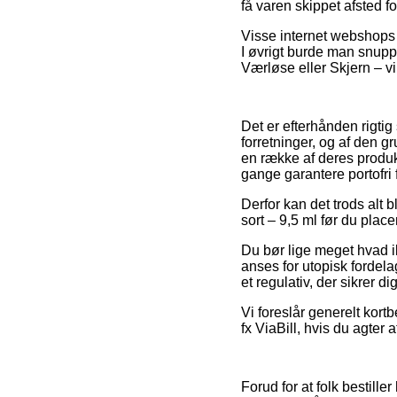
få varen skippet afsted fo
Visse internet webshops 
I øvrigt burde man snuppe
Værløse eller Skjern – vil
Det er efterhånden rigtig 
forretninger, og af den gr
en række af deres produkt
gange garantere portofri f
Derfor kan det trods alt 
sort – 9,5 ml før du place
Du bør lige meget hvad ik
anses for utopisk fordelag
et regulativ, der sikrer d
Vi foreslår generelt kort
fx ViaBill, hvis du agter
Forud for at folk bestil