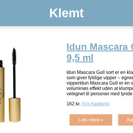
Klemt
Idun Mascara G
9,5 ml
Idun Mascara Gull sort er en k
som giver fyldige vipper – egner 
vipperIdun Mascara Gull er en s
voluminøs effekt uden at klum
velegnet til personer med tynde
162
kr.
(Vis fragtpris)
Læs mere »
Kø