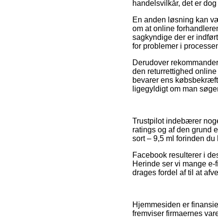
handelsvilkår, det er do
En anden løsning kan vær
om at online forhandleren
sagkyndige der er indført
for problemer i processen
Derudover rekommanderer 
den returrettighed onlin
bevarer ens købsbekræfte
ligegyldigt om man søger 
Trustpilot indebærer no
ratings og af den grund 
sort – 9,5 ml forinden du
Facebook resulterer i de
Herinde ser vi mange e-f
drages fordel af til at af
Hjemmesiden er finansier
fremviser firmaernes var