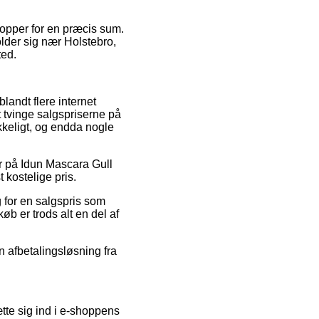
hopper for en præcis sum.
older sig nær Holstebro,
ted.
blandt flere internet
at tvinge salgspriserne på
ykkeligt, og endda nogle
er på Idun Mascara Gull
 kostelige pris.
g for en salgspris som
køb er trods alt en del af
n afbetalingsløsning fra
tte sig ind i e-shoppens