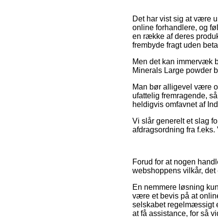
Det har vist sig at være 
online forhandlere, og fø
en række af deres produkt
frembyde fragt uden beta
Men det kan immervæk bl
Minerals Large powder bru
Man bør alligevel være o
ufattelig fremragende, så
heldigvis omfavnet af In
Vi slår generelt et slag f
afdragsordning fra f.eks.
Forud for at nogen hand
webshoppens vilkår, det e
En nemmere løsning kunne
være et bevis på at online
selskabet regelmæssigt e
at få assistance, for så 