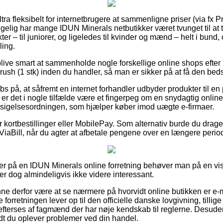
ultra fleksibelt for internetbrugere at sammenligne priser (via fx 
lgelig har mange IDUN Minerals netbutikker været tvunget til at 
er – til juniorer, og ligeledes til kvinder og mænd – helt i bun
ling.
ive smart at sammenholde nogle forskellige online shops efter
sh (1 stk) inden du handler, så man er sikker på at få den beds
bs på, at såfremt en internet forhandler udbyder produkter til e
 er det i nogle tilfælde være et fingerpeg om en snydagtig onlin
dsigelsesordningen, som hjælper køber imod uægte e-firmaer.
or kortbestillinger eller MobilePay. Som alternativ burde du drage
 ViaBill, når du agter at afbetale pengene over en længere perio
ler på en IDUN Minerals online forretning behøver man på en v
r dog almindeligvis ikke videre interessant.
 derfor være at se nærmere på hvorvidt online butikken er e-m
 forretningen lever op til den officielle danske lovgivning, tillige
fterses af fagmænd der har nøje kendskab til reglerne. Desuden
vidt du oplever problemer ved din handel.