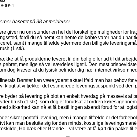
als
780051
jerner baseret på
38
anmeldelser
ere giver nu om stunder en hel del forskellige muligheder for fr
ntningssted, fordi du så nemt kan hente de købte varer når du har 
ceret, samt i mange tilfælde ydermere den billigste leveringsm
ush (1 stk).
kke at få produkterne leveret til din bolig eller ud til dit arbej
pebret, men lige så vel særdeles ligetil. Den mest prisbevidste 
som dog kræver at du fysisk befinder dig nær internet virksomhe
nerals Børster kan være yderst aktuel ifald man har behov for va
vl klogt at vi tjekker det estimerede leveringstidspunkt ved de
ere byder på levering på blot en enkelt hverdag på massevis af 
er brush (1 stk), som dog er forudsat at ordren køres igennem t
med sikkerhed kan nå at få bestillingen afsendt forud for at logis
nder sikrer portofri levering, men i mange tilfælde er det forbeho
tivt kan man beslutte sig for den mindst kostelige leveringsman
skilde, Holbæk eller Brande – vil være at få kørt din pakke til 