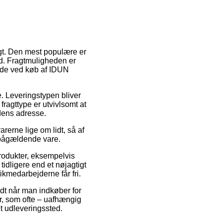
agt. Den mest populære er
tid. Fragtmuligheden er
åde ved køb af IDUN
de. Leveringstypen bliver
fragttype er utvivlsomt at
dens adresse.
rerne lige om lidt, så af
n pågældende vare.
produkter, eksempelvis
idligere end et nøjagtigt
tikmedarbejderne får fri.
ldt når man indkøber for
ér, som ofte – uafhængig
et udleveringssted.