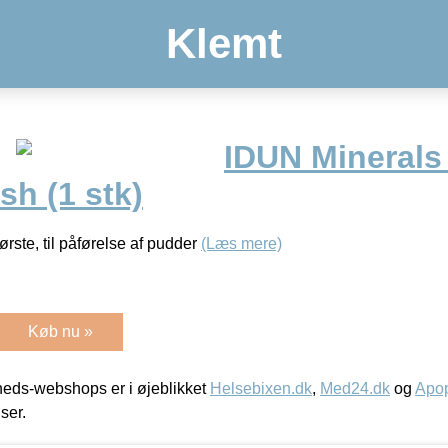
Klemt
IDUN Minerals
h (1 stk)
te, til påførelse af pudder
(Læs mere)
Køb nu »
eds-webshops er i øjeblikket
Helsebixen.dk
,
Med24.dk
og
Apop
iser.