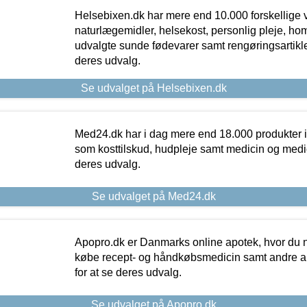
Helsebixen.dk har mere end 10.000 forskellige v
naturlægemidler, helsekost, personlig pleje, ho
udvalgte sunde fødevarer samt rengøringsartikler.
deres udvalg.
Se udvalget på Helsebixen.dk
Med24.dk har i dag mere end 18.000 produkter i
som kosttilskud, hudpleje samt medicin og medica
deres udvalg.
Se udvalget på Med24.dk
Apopro.dk er Danmarks online apotek, hvor du n
købe recept- og håndkøbsmedicin samt andre ap
for at se deres udvalg.
Se udvalget på Apopro.dk