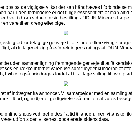
u er obs på de vigtigste vilkår der kan håndhæves i forbindelse m
pen har. I den forbindelse er det tillige essesentielt, at man alti
il enhver tid kan vidne om sin bestilling af IDUN Minerals Large 
n vare til en dreng eller pige.
højeste grad fordelagtige genveje til at studere flere øvrige brug
nuftigt, at du tager et kig på e-forretningens ratings af IDUN Min
ende uden sammenligning fremragende genveje til at få kendska
t ses en række internet varehuse som tilbyder kunderne at offe
hvilket også bør drages fordel af til at tage stilling til hvor gla
et af indtægter fra annoncer. Vi samarbejder med en samling af
rnes tilbud, og indtjener godtgørelse såfremt en af vores besøg
g online shops vedligeholdes fra tid til anden, men vi ønsker ik
e være udført siden vi senest opdaterede sidens data.