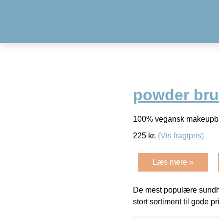
powder brus
100% vegansk makeupbørs
225
kr.
(Vis fragtpris)
Læs mere »
De mest populære sundh
stort sortiment til gode pr