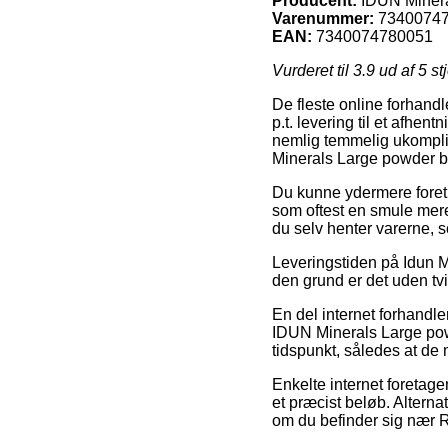
Producent:
IDUN Miner
Varenummer:
7340074
EAN:
7340074780051
Vurderet til
3.9
ud af 5 st
De fleste online forhandl
p.t. levering til et afhe
nemlig temmelig ukompli
Minerals Large powder br
Du kunne ydermere foretræ
som oftest en smule mere 
du selv henter varerne, 
Leveringstiden på Idun Mi
den grund er det uden tvi
En del internet forhandl
IDUN Minerals Large powd
tidspunkt, således at de 
Enkelte internet foretage
et præcist beløb. Alterna
om du befinder sig nær Ro