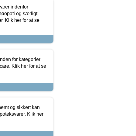
arer indenfor
møopati og særligt
 Klik her for at se
nden for kategorier
re. Klik her for at se
emt og sikkert kan
oteksvarer. Klik her