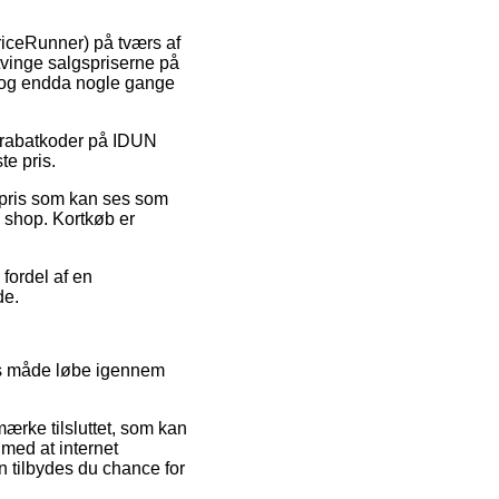
PriceRunner) på tværs af
tvinge salgspriserne på
d, og endda nogle gange
 rabatkoder på IDUN
te pris.
n pris som kan ses som
e shop. Kortkøb er
 fordel af en
de.
is måde løbe igennem
ærke tilsluttet, som kan
 med at internet
 tilbydes du chance for