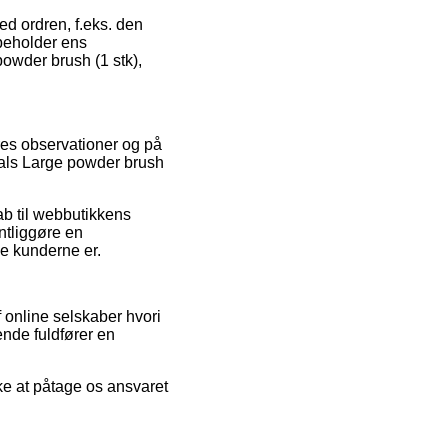
ed ordren, f.eks. den
d beholder ens
powder brush (1 stk),
eres observationer og på
erals Large powder brush
b til webbutikkens
ntliggøre en
de kunderne er.
 online selskaber hvori
ende fuldfører en
ke at påtage os ansvaret