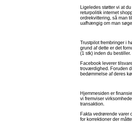
Ligeledes støtter vi at d
returpolitik internet shop
ordrekvittering, så man t
uafhængig om man søger e
Trustpilot frembringer i 
grund af dette er det for
(1 stk) inden du bestiller.
Facebook leverer tilsvar
troværdighed. Foruden de
bedømmelse af deres køb, 
Hjemmesiden er finansier
vi fremviser virksomhede
transaktion.
Fakta vedrørende varer o
for korrektioner der mått