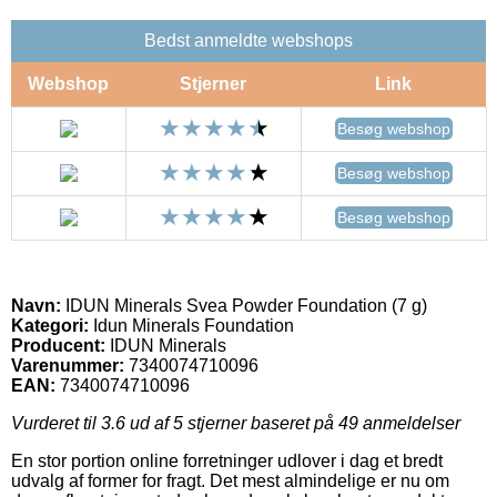
Bedst anmeldte webshops
Webshop
Stjerner
Link
Besøg webshop
Besøg webshop
Besøg webshop
Navn:
IDUN Minerals Svea Powder Foundation (7 g)
Kategori:
Idun Minerals Foundation
Producent:
IDUN Minerals
Varenummer:
7340074710096
EAN:
7340074710096
Vurderet til
3.6
ud af 5 stjerner baseret på
49
anmeldelser
En stor portion online forretninger udlover i dag et bredt
udvalg af former for fragt. Det mest almindelige er nu om