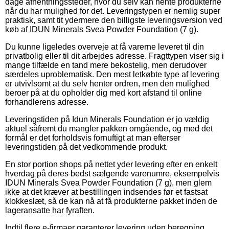
dage afhentningssteder, hvor du selv kan hente produkterne
når du har mulighed for det. Leveringstypen er nemlig super
praktisk, samt tit ydermere den billigste leveringsversion ved
køb af IDUN Minerals Svea Powder Foundation (7 g).
Du kunne ligeledes overveje at få varerne leveret til din
privatbolig eller til dit arbejdes adresse. Fragttypen viser sig i
mange tilfælde en tand mere bekostelig, men derudover
særdeles uproblematisk. Den mest letkøbte type af levering
er utvivlsomt at du selv henter ordren, men den mulighed
beroer på at du opholder dig med kort afstand til online
forhandlerens adresse.
Leveringstiden på Idun Minerals Foundation er jo vældig
aktuel såfremt du mangler pakken omgående, og med det
formål er det forholdsvis fornuftigt at man efterser
leveringstiden på det vedkommende produkt.
En stor portion shops på nettet yder levering efter en enkelt
hverdag på deres bedst sælgende varenumre, eksempelvis
IDUN Minerals Svea Powder Foundation (7 g), men glem
ikke at det kræver at bestillingen indsendes før et fastsat
klokkeslæt, så de kan nå at få produkterne pakket inden de
lageransatte har fyraften.
Indtil flere e-firmaer garanterer levering uden beregning,