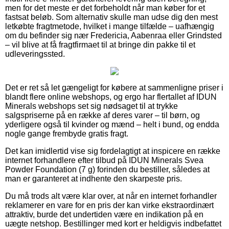
men for det meste er det forbeholdt når man køber for et
fastsat beløb. Som alternativ skulle man udse dig den mest
letkøbte fragtmetode, hvilket i mange tilfælde – uafhængig
om du befinder sig nær Fredericia, Aabenraa eller Grindsted
– vil blive at få fragtfirmaet til at bringe din pakke til et
udleveringssted.
Det er ret så let gængeligt for købere at sammenligne priser i
blandt flere online webshops, og ergo har flertallet af IDUN
Minerals webshops set sig nødsaget til at trykke
salgspriserne på en række af deres varer – til børn, og
yderligere også til kvinder og mænd – helt i bund, og endda
nogle gange frembyde gratis fragt.
Det kan imidlertid vise sig fordelagtigt at inspicere en række
internet forhandlere efter tilbud på IDUN Minerals Svea
Powder Foundation (7 g) forinden du bestiller, således at
man er garanteret at indhente den skarpeste pris.
Du må trods alt være klar over, at når en internet forhandler
reklamerer en vare for en pris der kan virke ekstraordinært
attraktiv, burde det undertiden være en indikation på en
uægte netshop. Bestillinger med kort er heldigvis indbefattet