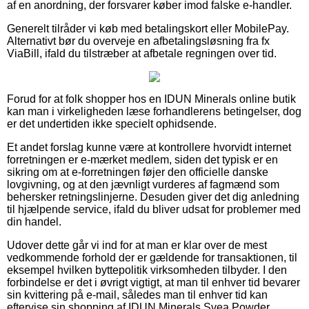
af en anordning, der forsvarer køber imod falske e-handler.
Generelt tilråder vi køb med betalingskort eller MobilePay.
Alternativt bør du overveje en afbetalingsløsning fra fx
ViaBill, ifald du tilstræber at afbetale regningen over tid.
Forud for at folk shopper hos en IDUN Minerals online butik
kan man i virkeligheden læse forhandlerens betingelser, dog
er det undertiden ikke specielt ophidsende.
Et andet forslag kunne være at kontrollere hvorvidt internet
forretningen er e-mærket medlem, siden det typisk er en
sikring om at e-forretningen føjer den officielle danske
lovgivning, og at den jævnligt vurderes af fagmænd som
behersker retningslinjerne. Desuden giver det dig anledning
til hjælpende service, ifald du bliver udsat for problemer med
din handel.
Udover dette går vi ind for at man er klar over de mest
vedkommende forhold der er gældende for transaktionen, til
eksempel hvilken byttepolitik virksomheden tilbyder. I den
forbindelse er det i øvrigt vigtigt, at man til enhver tid bevarer
sin kvittering på e-mail, således man til enhver tid kan
eftervise sin shopping af IDUN Minerals Svea Powder