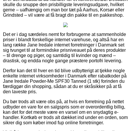
skulle du snuppe den prisbilligste leveringsudgave, hvilket
gerne – uafhængig om man bor tæt på Aarhus, Korsør eller
Grindsted – vil være at få bragt din pakke til en pakkeshop.
Det er i dag særdeles nemt for forbrugerne at sammenholde
priser i blandt forskellige internet varehuse, og altså har en
lang række Jane Iredale internet forretninger i Danmark set
sig tvunget til at formindske prisniveauet på deres produkter
– til drenge og piger, og samtidig til kvinder og mænd –
drastisk, og endda nogle gange præstere portofri levering.
Derfor kan det til hver en tid blive udbytterigt at tjekke nogle
enkelte internet virksomheder i Danmark efter rabatkoder på
Jane Iredale Powder-Me SPF30 Tanned (1 stk) forinden du
færdiggør din shopping, sådan at du er skråsikker på at få
den laveste pris.
Du bør trods alt være obs på, at hvis en forretning på nettet
udbyder en vare for en salgspris som er overordentlig billig,
kan det for det meste være en varsel om en snydagtig e-
handler. Kortkøb er trods alt dækket ind under en orden, som
sikrer dig som køber imod fup online forretninger.