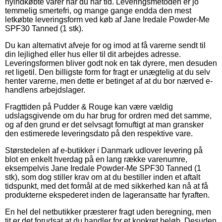
nyindkøbte varer når du har tid. Leveringsmetoden er jo
temmelig smertefri, og mange gange endda den mest
letkøbte leveringsform ved køb af Jane Iredale Powder-Me
SPF30 Tanned (1 stk).
Du kan alternativt afveje for og imod at få varerne sendt til
din lejlighed eller hus eller til dit arbejdes adresse.
Leveringsformen bliver godt nok en tak dyrere, men desuden
ret ligetil. Den billigste form for fragt er unægtelig at du selv
henter varerne, men dette er betinget af at du bor nærved e-
handlens arbejdslager.
Fragttiden på Pudder & Rouge kan være vældig
udslagsgivende om du har brug for ordren med det samme,
og af den grund er det selvsagt fornuftigt at man gransker
den estimerede leveringsdato på den respektive vare.
Størstedelen af e-butikker i Danmark udlover levering på
blot en enkelt hverdag på en lang række varenumre,
eksempelvis Jane Iredale Powder-Me SPF30 Tanned (1
stk), som dog stiller krav om at du bestiller inden et aftalt
tidspunkt, med det formål at de med sikkerhed kan nå at få
produkterne ekspederet inden de lageransatte har fyraften.
En hel del netbutikker præsterer fragt uden beregning, men
tit er det forudsat at du handler for et konkret beløb. Desuden