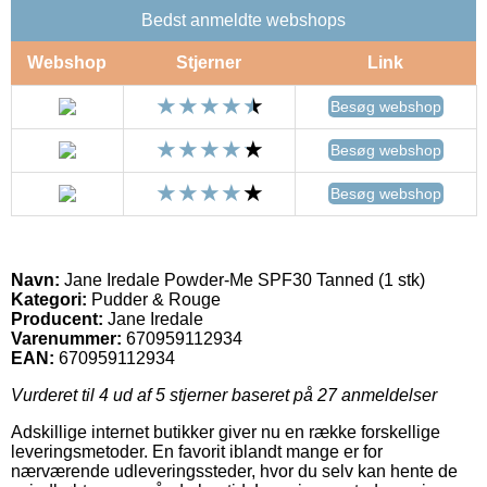
Bedst anmeldte webshops
Webshop
Stjerner
Link
Besøg webshop
Besøg webshop
Besøg webshop
Navn:
Jane Iredale Powder-Me SPF30 Tanned (1 stk)
Kategori:
Pudder & Rouge
Producent:
Jane Iredale
Varenummer:
670959112934
EAN:
670959112934
Vurderet til
4
ud af 5 stjerner baseret på
27
anmeldelser
Adskillige internet butikker giver nu en række forskellige
leveringsmetoder. En favorit iblandt mange er for
nærværende udleveringssteder, hvor du selv kan hente de