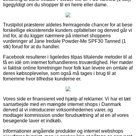
ligegyldigt om du shopper til en herre eller dame.
Trustpilot præsterer aldeles fremragende chancer for at bese
forskellige eksisterende kunders opfattelser og derved går vi
ind for, at du kigger nærmere på internet shoppens
vurderinger af Jane Iredale Powder-Me SPF30 Tanned (1
stk) forud for at du handler.
Facebook resulterer i ligeledes tilpas tiltalende metoder til at
få en idé om internet forhandlerens troværdighed. Her møder
vi faktisk online forretninger hvor folk kan levere en omtale af
deres købsoplevelse, som også må tages i brug til at
fornemme hvor tilfredse kunderne er.
Vores side er finansieret ved hjælp af reklamer. Vi har et tæt
samarbejde med en mængde internet shops i Danmark
derved at vi introducerer virksomhedernes varer, og
modtager kommission under forudsætning af at en af vores
besøgende laver et indkøb.
Informationer angående produkter og internet webshops