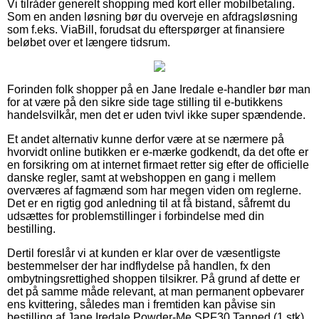
Vi tilråder generelt shopping med kort eller mobilbetaling.
Som en anden løsning bør du overveje en afdragsløsning
som f.eks. ViaBill, forudsat du efterspørger at finansiere
beløbet over et længere tidsrum.
Forinden folk shopper på en Jane Iredale e-handler bør man
for at være på den sikre side tage stilling til e-butikkens
handelsvilkår, men det er uden tvivl ikke super spændende.
Et andet alternativ kunne derfor være at se nærmere på
hvorvidt online butikken er e-mærke godkendt, da det ofte er
en forsikring om at internet firmaet retter sig efter de officielle
danske regler, samt at webshoppen en gang i mellem
overværes af fagmænd som har megen viden om reglerne.
Det er en rigtig god anledning til at få bistand, såfremt du
udsættes for problemstillinger i forbindelse med din
bestilling.
Dertil foreslår vi at kunden er klar over de væsentligste
bestemmelser der har indflydelse på handlen, fx den
ombytningsrettighed shoppen tilsikrer. På grund af dette er
det på samme måde relevant, at man permanent opbevarer
ens kvittering, således man i fremtiden kan påvise sin
bestilling af Jane Iredale Powder-Me SPF30 Tanned (1 stk),