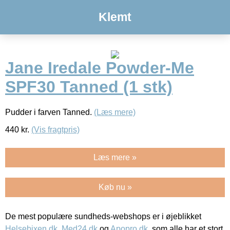
Klemt
Jane Iredale Powder-Me
SPF30 Tanned (1 stk)
Pudder i farven Tanned.
(Læs mere)
440
kr.
(Vis fragtpris)
Læs mere »
Køb nu »
De mest populære sundheds-webshops er i øjeblikket
Helsebixen.dk
,
Med24.dk
og
Apopro.dk
, som alle har et stort