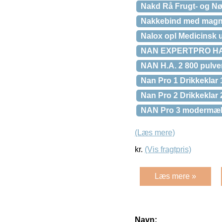
Nakd Rå Frugt- og N
Nakkebind med magne
Nalox opl Medicinsk 
NAN EXPERTPRO HA 2
NAN H.A. 2 800 pulve
Nan Pro 1 Drikkeklar 
Nan Pro 2 Drikkeklar 
NAN Pro 3 modermælk
(Læs mere)
kr.
(Vis fragtpris)
Læs mere »
Navn: