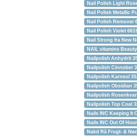
Nail Polish Light Ros
Nail Polish Metallic P
Nail Polish Remover 
Nail Polish Violet 661
Nail Strong fra New No
NAIL vitamins Beaut
Nailpolish Anhydrit 3
Nailpolish Cinnober 
Nailpolish Karneol 3
Nailpolish Obsidian 
Nailpolish Rosenkvar
Nailpolish Top Coat 
Nails INC Keeping It 
Nails INC Out Of Hour
Nakd Rå Frugt- & Nød