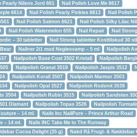
e Pearly Nilens Jord 661
Nail Polish Love Me 6617
urple 6614
Nail Polish Pearly Pinkies 6613
Nail Polish 
6501
Nail Polish Salmon 6621
Nail Polish Silky Lilac N
9
Nail Polish Watermelon 655
Nail Repair
Nail Stron
rdic – 30 tabletter
Nail Strong tabletter Kosttilskud 30 st
yBear
Nailner 2i1 mod Neglesvamp – 5 ml
Nailpolish A
537
Nailpolish Base Coat 3502 Kristall
Nailpolish Bergk
3505
Nailpolish Granat 3519
Nailpolish Jaspis 3512
N
524
Nailpolish Korall 3507
Nailpolish Marmor 3503
3534
Nailpolish Opal 3527
Nailpolish Rodonit 3539
ts 3504
Nailpolish Rubin 3515
Nailpolish Sandsten 35
3501 Diamant
Nailpolish Topas 3526
Nailpolish Turmali
Couture – 14 ml.
Nails Inc NailPure – Prince Arthur Road
s – 14 ml.
Nails INC Take Me to The Runway
debar Cocoa Delight (35 g)
Nakd Rå Frugt- & Nøddebar G