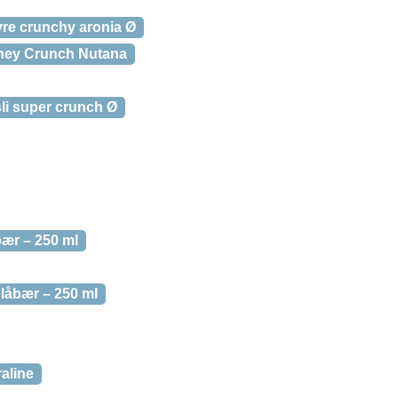
vre crunchy aronia Ø
ney Crunch Nutana
li super crunch Ø
ær – 250 ml
låbær – 250 ml
aline