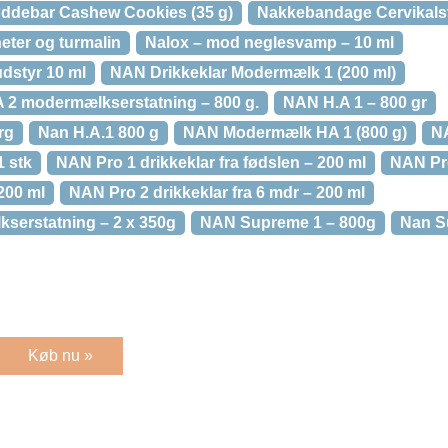
øddebar Cashew Cookies (35 g)
Nakkebandage Cervikalst
ter og turmalin
Nalox – mod neglesvamp – 10 ml
udstyr 10 ml
NAN Drikkeklar Modermælk 1 (200 ml)
 modermælkserstatning – 800 g.
NAN H.A 1 – 800 gr
rg
Nan H.A.1 800 g
NAN Modermælk HA 1 (800 g)
NA
1 stk
NAN Pro 1 drikkeklar fra fødslen – 200 ml
NAN Pro
200 ml
NAN Pro 2 drikkeklar fra 6 mdr – 200 ml
serstatning – 2 x 350g
NAN Supreme 1 – 800g
Nan S
Køb nu »