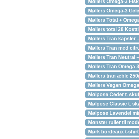
Møllers Omega-3 Fisk
Møllers Omega-3 Gele
Møllers Total + Omega
Møllers total 28 Kostt
Møllers Tran kapsler 
Møllers Tran med cit
Møllers Tran Neutral –
Møllers Tran Omega-3 
Møllers tran æble 250
Møllers Vegan Omega-
Mølpose Ceder t. skuff
Mølpose Classic t. sk
Mølpose Lavendel mini
Mønster ruller til mod
Mørk bordeaux t-shir