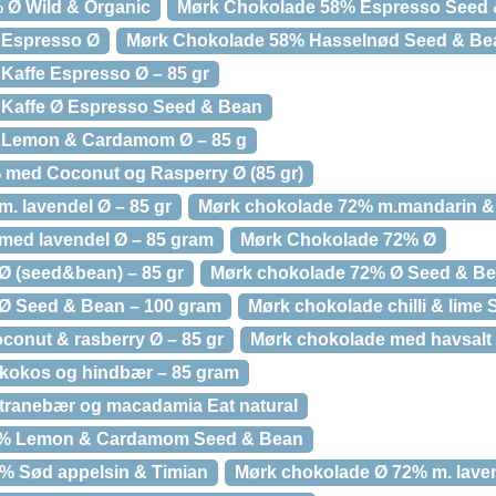
 Ø Wild & Organic
Mørk Chokolade 58% Espresso Seed 
 Espresso Ø
Mørk Chokolade 58% Hasselnød Seed & Be
Kaffe Espresso Ø – 85 gr
Kaffe Ø Espresso Seed & Bean
 Lemon & Cardamom Ø – 85 g
 med Coconut og Rasperry Ø (85 gr)
. lavendel Ø – 85 gr
Mørk chokolade 72% m.mandarin & 
med lavendel Ø – 85 gram
Mørk Chokolade 72% Ø
Ø (seed&bean) – 85 gr
Mørk chokolade 72% Ø Seed & B
Ø Seed & Bean – 100 gram
Mørk chokolade chilli & lime
conut & rasberry Ø – 85 gr
Mørk chokolade med havsalt 
kokos og hindbær – 85 gram
tranebær og macadamia Eat natural
8% Lemon & Cardamom Seed & Bean
% Sød appelsin & Timian
Mørk chokolade Ø 72% m. lave