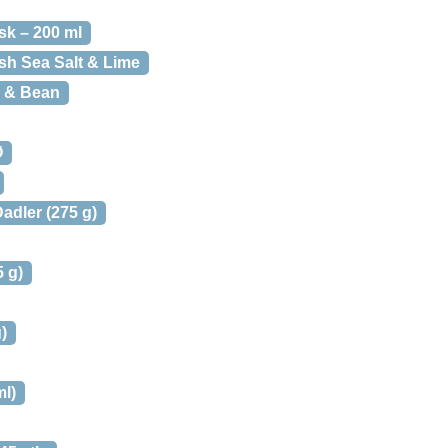
k – 200 ml
h Sea Salt & Lime
 & Bean
Ø
adler (275 g)
 g)
)
ml)