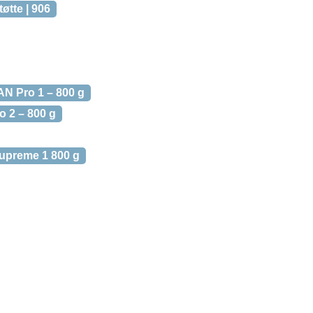
øtte | 906
N Pro 1 – 800 g
 2 – 800 g
upreme 1 800 g