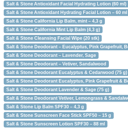
Salt & Stone Antioxidant Facial Hydrating Lotion (60 ml)
Salt & Stone Antioxidant Hydrating Facial Lotion – 60 ml
Salt & Stone California Lip Balm, mint – 4,3 g
Salt & Stone California Mint Lip Balm (4,3 g)
Salt & Stone Cleansing Facial Wipe (20 stk)
Salt & Stone Deodorant – Eucalyptus, Pink Grapefruit, 
Salt & Stone Deodorant – Lavender, Sage
Salt & Stone Deodorant – Vetiver, Sandalwood
Salt & Stone Deodorant Eucalyptus & Cedarwood (75 g)
Salt & Stone Deodorant Eucalyptus, Pink Grapefruit & B
Salt & Stone Deodorant Lavender & Sage (75 g)
Salt & Stone Deodorant Vetiver, Lemongrass & Sandalw
Salt & Stone Lip Balm SPF30 – 4,3 g
Salt & Stone Sunscreen Face Stick SPF50 – 15 g
Salt & Stone Sunscreen Lotion SPF30 – 88 ml