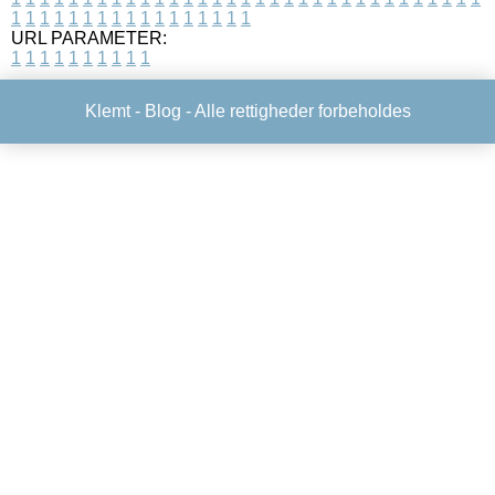
1
1
1
1
1
1
1
1
1
1
1
1
1
1
1
1
1
URL PARAMETER:
1
1
1
1
1
1
1
1
1
1
Klemt -
Blog
- Alle rettigheder forbeholdes