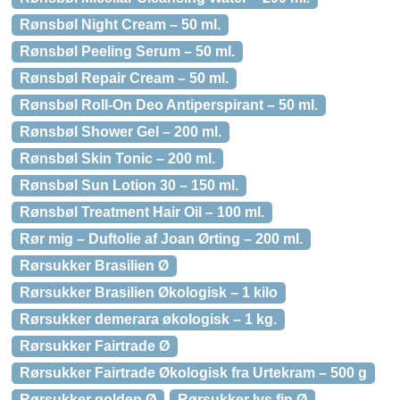
Rønsbøl Night Cream – 50 ml.
Rønsbøl Peeling Serum – 50 ml.
Rønsbøl Repair Cream – 50 ml.
Rønsbøl Roll-On Deo Antiperspirant – 50 ml.
Rønsbøl Shower Gel – 200 ml.
Rønsbøl Skin Tonic – 200 ml.
Rønsbøl Sun Lotion 30 – 150 ml.
Rønsbøl Treatment Hair Oil – 100 ml.
Rør mig – Duftolie af Joan Ørting – 200 ml.
Rørsukker Brasilien Ø
Rørsukker Brasilien Økologisk – 1 kilo
Rørsukker demerara økologisk – 1 kg.
Rørsukker Fairtrade Ø
Rørsukker Fairtrade Økologisk fra Urtekram – 500 g
Rørsukker golden Ø
Rørsukker lys fin Ø