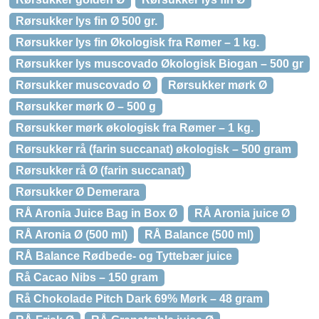
Rørsukker lys fin Ø 500 gr.
Rørsukker lys fin Økologisk fra Rømer – 1 kg.
Rørsukker lys muscovado Økologisk Biogan – 500 gr
Rørsukker muscovado Ø
Rørsukker mørk Ø
Rørsukker mørk Ø – 500 g
Rørsukker mørk økologisk fra Rømer – 1 kg.
Rørsukker rå (farin succanat) økologisk – 500 gram
Rørsukker rå Ø (farin succanat)
Rørsukker Ø Demerara
RÅ Aronia Juice Bag in Box Ø
RÅ Aronia juice Ø
RÅ Aronia Ø (500 ml)
RÅ Balance (500 ml)
RÅ Balance Rødbede- og Tyttebær juice
Rå Cacao Nibs – 150 gram
Rå Chokolade Pitch Dark 69% Mørk – 48 gram