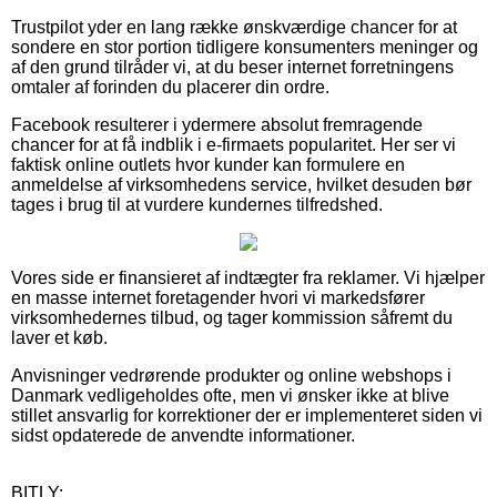
Trustpilot yder en lang række ønskværdige chancer for at
sondere en stor portion tidligere konsumenters meninger og
af den grund tilråder vi, at du beser internet forretningens
omtaler af forinden du placerer din ordre.
Facebook resulterer i ydermere absolut fremragende
chancer for at få indblik i e-firmaets popularitet. Her ser vi
faktisk online outlets hvor kunder kan formulere en
anmeldelse af virksomhedens service, hvilket desuden bør
tages i brug til at vurdere kundernes tilfredshed.
Vores side er finansieret af indtægter fra reklamer. Vi hjælper
en masse internet foretagender hvori vi markedsfører
virksomhedernes tilbud, og tager kommission såfremt du
laver et køb.
Anvisninger vedrørende produkter og online webshops i
Danmark vedligeholdes ofte, men vi ønsker ikke at blive
stillet ansvarlig for korrektioner der er implementeret siden vi
sidst opdaterede de anvendte informationer.
BITLY: