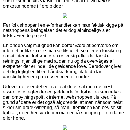
som eksempelvis ViaBill, i tilfælde af at du vil dække
omkostningerne i flere bidder.
Før folk shopper i en e-forhandler kan man faktisk kigge på
netshoppens betingelser, det er dog almindeligvis et
tidskrævende projekt.
En anden valgmulighed kan derfor være at bemærke om
internet butikken er e-mærke tilsluttet, som er en forsikring
om at internet forhandleren retter sig efter de danske
retningslinjer, tillige med at den nu og da overvåges af
eksperter der er inde i de gældende love. Derudover giver
det dig lejlighed til en håndsrækning, ifald du får
vanskeligheder i processen med din ordre.
Udover dette er det en hjælp at du er sat ind i de mest
essentielle regler der er gældende for købet, eksempelvis
den ombytningspolitik internet webshoppen tilsikrer. På
grund af dette er det også afgørende, at man når som helst
sikrer sin ordrekvittering, så man i fremtiden kan bevise sit
køb af , uden hensyn til om man er på shopping til en dame
eller herre.