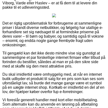
Viborg, Varde eller Haslev – er at få dem til at levere din
pakke til et udleveringssted.
Det er rigtig uproblematisk for forbrugerne at sammenligne
priser i blandt diverse netbutikker, og følgelig har utallige e-
forhandlere set sig nødsaget til at formindske priserne på
deres varer – til børn og babyer, og samtidig også til voksne
– enormt, og endda nogle gange frembyde fragt uden
omkostninger.
Til gengæld kan det ikke desto mindre vise sig gunstigt at
sammenligne et par forskellige internet firmaer efter tilbud på
forinden du bestiller, således at man er på den sikre side
med at skaffe sig den mest attraktive pris.
Du skal imidlertid være omhyggelig med, at når en internet
butik udbyder et produkt til salg for en pris som kan ses som
uforståeligt lav, så burde det mange gange være et symbol
på en uægte internet shop. Kortkøb er imidlertid en del af en
lov, der hjælper køber overfor fup e-forretninger.
Vi foreslår generelt handler med kort eller mobilbetaling.
Som alternativ kan du anvende en løsning på afbetaling