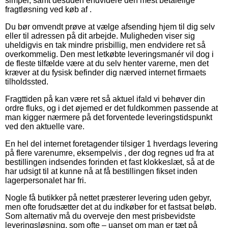
simpel, samt desuden endvidere den mest betalelige
fragtløsning ved køb af .
Du bør omvendt prøve at vælge afsending hjem til dig selv
eller til adressen på dit arbejde. Muligheden viser sig
uheldigvis en tak mindre prisbillig, men endvidere ret så
overkommelig. Den mest letkøbte leveringsmanér vil dog i
de fleste tilfælde være at du selv henter varerne, men det
kræver at du fysisk befinder dig nærved internet firmaets
tilholdssted.
Fragttiden på kan være ret så aktuel ifald vi behøver din
ordre fluks, og i det øjemed er det fuldkommen passende at
man kigger nærmere på det forventede leveringstidspunkt
ved den aktuelle vare.
En hel del internet foretagender tilsiger 1 hverdags levering
på flere varenumre, eksempelvis , der dog regnes ud fra at
bestillingen indsendes forinden et fast klokkeslæt, så at de
har udsigt til at kunne nå at få bestillingen fikset inden
lagerpersonalet har fri.
Nogle få butikker på nettet præsterer levering uden gebyr,
men ofte forudsætter det at du indkøber for et fastsat beløb.
Som alternativ må du overveje den mest prisbevidste
leveringsløsning, som ofte – uanset om man er tæt på