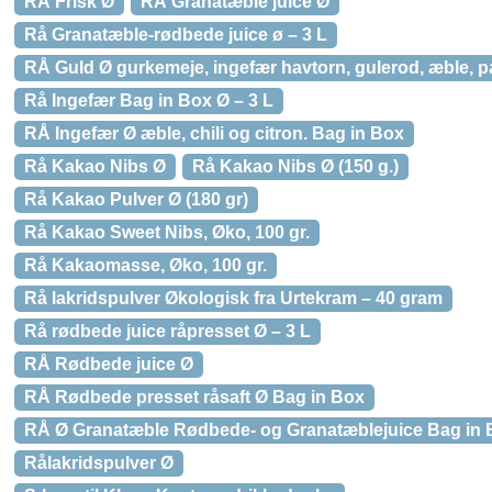
RÅ Frisk Ø
RÅ Granatæble juice Ø
Rå Granatæble-rødbede juice ø – 3 L
RÅ Guld Ø gurkemeje, ingefær havtorn, gulerod, æble, 
Rå Ingefær Bag in Box Ø – 3 L
RÅ Ingefær Ø æble, chili og citron. Bag in Box
Rå Kakao Nibs Ø
Rå Kakao Nibs Ø (150 g.)
Rå Kakao Pulver Ø (180 gr)
Rå Kakao Sweet Nibs, Øko, 100 gr.
Rå Kakaomasse, Øko, 100 gr.
Rå lakridspulver Økologisk fra Urtekram – 40 gram
Rå rødbede juice råpresset Ø – 3 L
RÅ Rødbede juice Ø
RÅ Rødbede presset råsaft Ø Bag in Box
RÅ Ø Granatæble Rødbede- og Granatæblejuice Bag in 
Rålakridspulver Ø