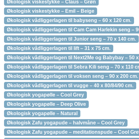
Økologisk viskestykke – Claus – Grøn
Økologisk viskestykke – Emil – Beige
Økologisk vådliggerlagen til babyseng – 60 x 120 cm.
Økologisk vådliggerlagen til Cam Cam Harlekin seng – 9
Økologisk vådliggerlagen til Junior seng – 70 x 140 cm.
Økologisk vådliggerlagen til lift – 31 x 75 cm.
Økologisk vådliggerlagen til Next2Me og Babybay – 50 x
Økologisk vådliggerlagen til Sebra Kili seng – 70 x 110 c
Økologisk vådliggerlagen til voksen seng – 90 x 200 cm.
Økologisk vådliggerlagen til vugge – 40 x 80/84/90 cm.
Økologisk yogapølle – Cool Grey
Økologisk yogapølle – Deep Olive
Økologisk yogapølle – Natural
Økologisk Zafu yogapude – halvmåne – Cool Grey
Økologisk Zafu yogapude – meditationspude – Cool Gre