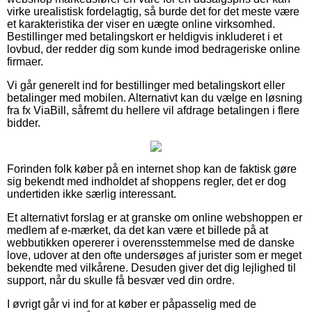
virke urealistisk fordelagtig, så burde det for det meste være
et karakteristika der viser en uægte online virksomhed.
Bestillinger med betalingskort er heldigvis inkluderet i et
lovbud, der redder dig som kunde imod bedrageriske online
firmaer.
Vi går generelt ind for bestillinger med betalingskort eller
betalinger med mobilen. Alternativt kan du vælge en løsning
fra fx ViaBill, såfremt du hellere vil afdrage betalingen i flere
bidder.
Forinden folk køber på en internet shop kan de faktisk gøre
sig bekendt med indholdet af shoppens regler, det er dog
undertiden ikke særlig interessant.
Et alternativt forslag er at granske om online webshoppen er
medlem af e-mærket, da det kan være et billede på at
webbutikken opererer i overensstemmelse med de danske
love, udover at den ofte undersøges af jurister som er meget
bekendte med vilkårene. Desuden giver det dig lejlighed til
support, når du skulle få besvær ved din ordre.
I øvrigt går vi ind for at køber er påpasselig med de