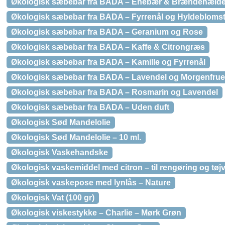
Økologisk sæbebar fra BADA – Enebær & Brændenæld
Økologisk sæbebar fra BADA – Fyrrenål og Hyldebloms
Økologisk sæbebar fra BADA – Geranium og Rose
Økologisk sæbebar fra BADA – Kaffe & Citrongræs
Økologisk sæbebar fra BADA – Kamille og Fyrrenål
Økologisk sæbebar fra BADA – Lavendel og Morgenfrue
Økologisk sæbebar fra BADA – Rosmarin og Lavendel
Økologisk sæbebar fra BADA – Uden duft
Økologisk Sød Mandelolie
Økologisk Sød Mandelolie – 10 ml.
Økologisk Vaskehandske
Økologisk vaskemiddel med citron – til rengøring og tøj
Økologisk vaskepose med lynlås – Nature
Økologisk Vat (100 gr)
Økologisk viskestykke – Charlie – Mørk Grøn