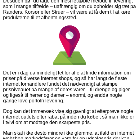
Desuden bør du tage den mest letkøbte metode til levering,
som i mange tilfælde – uafhængig om du opholder sig tæt på
Randers, Korsør eller Struer – vil være at få dem til at køre
produkterne til et afhentningssted.
Det er i dag ualmindeligt let for alle at finde information om
priser på diverse internet shops, og så har langt de fleste
internet forhandlere fundet det nødvendigt at stampe
prisniveauet på mange af deres varer – til drenge og piger,
og ligeså til herrer og damer – enormt, og endda nogle
gange love portofri levering.
Dog kan det immervæk vise sig gavnligt at efterprøve nogle
internet outlets efter rabat på inden du køber, så man ikke er
i tvivl om at modtage den skarpeste pris.
Man skal ikke desto mindre ikke glemme, at ifald en internet
webshop markedsfører en vare for en udsalgspris der kan