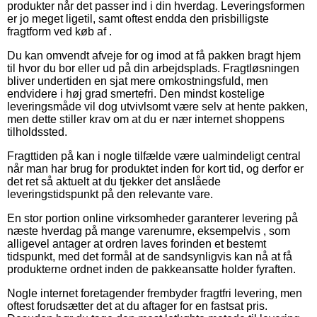
produkter når det passer ind i din hverdag. Leveringsformen
er jo meget ligetil, samt oftest endda den prisbilligste
fragtform ved køb af .
Du kan omvendt afveje for og imod at få pakken bragt hjem
til hvor du bor eller ud på din arbejdsplads. Fragtløsningen
bliver undertiden en sjat mere omkostningsfuld, men
endvidere i høj grad smertefri. Den mindst kostelige
leveringsmåde vil dog utvivlsomt være selv at hente pakken,
men dette stiller krav om at du er nær internet shoppens
tilholdssted.
Fragttiden på kan i nogle tilfælde være ualmindeligt central
når man har brug for produktet inden for kort tid, og derfor er
det ret så aktuelt at du tjekker det anslåede
leveringstidspunkt på den relevante vare.
En stor portion online virksomheder garanterer levering på
næste hverdag på mange varenumre, eksempelvis , som
alligevel antager at ordren laves forinden et bestemt
tidspunkt, med det formål at de sandsynligvis kan nå at få
produkterne ordnet inden de pakkeansatte holder fyraften.
Nogle internet foretagender frembyder fragtfri levering, men
oftest forudsætter det at du aftager for en fastsat pris.