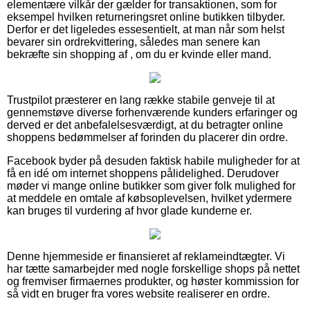
elementære vilkår der gælder for transaktionen, som for
eksempel hvilken returneringsret online butikken tilbyder.
Derfor er det ligeledes essesentielt, at man når som helst
bevarer sin ordrekvittering, således man senere kan
bekræfte sin shopping af , om du er kvinde eller mand.
Trustpilot præsterer en lang række stabile genveje til at
gennemstøve diverse forhenværende kunders erfaringer og
derved er det anbefalelsesværdigt, at du betragter online
shoppens bedømmelser af forinden du placerer din ordre.
Facebook byder på desuden faktisk habile muligheder for at
få en idé om internet shoppens pålidelighed. Derudover
møder vi mange online butikker som giver folk mulighed for
at meddele en omtale af købsoplevelsen, hvilket ydermere
kan bruges til vurdering af hvor glade kunderne er.
Denne hjemmeside er finansieret af reklameindtægter. Vi
har tætte samarbejder med nogle forskellige shops på nettet
og fremviser firmaernes produkter, og høster kommission for
så vidt en bruger fra vores website realiserer en ordre.