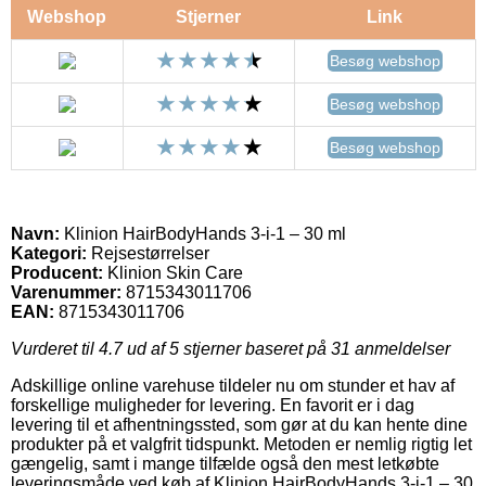
Webshop
Stjerner
Link
Besøg webshop
Besøg webshop
Besøg webshop
Navn:
Klinion HairBodyHands 3-i-1 – 30 ml
Kategori:
Rejsestørrelser
Producent:
Klinion Skin Care
Varenummer:
8715343011706
EAN:
8715343011706
Vurderet til
4.7
ud af 5 stjerner baseret på
31
anmeldelser
Adskillige online varehuse tildeler nu om stunder et hav af
forskellige muligheder for levering. En favorit er i dag
levering til et afhentningssted, som gør at du kan hente dine
produkter på et valgfrit tidspunkt. Metoden er nemlig rigtig let
gængelig, samt i mange tilfælde også den mest letkøbte
leveringsmåde ved køb af Klinion HairBodyHands 3-i-1 – 30