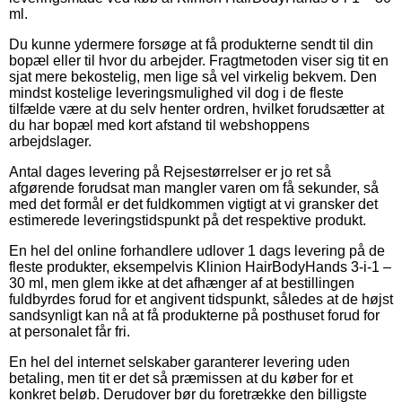
ml.
Du kunne ydermere forsøge at få produkterne sendt til din
bopæl eller til hvor du arbejder. Fragtmetoden viser sig tit en
sjat mere bekostelig, men lige så vel virkelig bekvem. Den
mindst kostelige leveringsmulighed vil dog i de fleste
tilfælde være at du selv henter ordren, hvilket forudsætter at
du har bopæl med kort afstand til webshoppens
arbejdslager.
Antal dages levering på Rejsestørrelser er jo ret så
afgørende forudsat man mangler varen om få sekunder, så
med det formål er det fuldkommen vigtigt at vi gransker det
estimerede leveringstidspunkt på det respektive produkt.
En hel del online forhandlere udlover 1 dags levering på de
fleste produkter, eksempelvis Klinion HairBodyHands 3-i-1 –
30 ml, men glem ikke at det afhænger af at bestillingen
fuldbyrdes forud for et angivent tidspunkt, således at de højst
sandsynligt kan nå at få produkterne på posthuset forud for
at personalet får fri.
En hel del internet selskaber garanterer levering uden
betaling, men tit er det så præmissen at du køber for et
konkret beløb. Derudover bør du foretrække den billigste