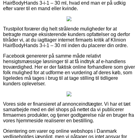
HairBodyHands 3-i-1 – 30 ml, hvad end man er på udkig
efter varer til en mand eller kvinde.
Trustpilot forærer dig helt strålende muligheder for at
betragte mange eksisterende kunders opfattelser og derfor
tilråder vi, at du iagttager internet firmaets kritik af Klinion
HairBodyHands 3-i-1 – 30 ml inden du placerer din ordre.
Facebook genererer på samme måde relativt
hensigtsmæssige løsninger til at få indtryk af e-handlens
troværdighed. Her er der faktisk online forhandlere som giver
folk mulighed for at udforme en vurdering af deres køb, som
ligeledes må tages i brug til at tage stilling til tidligere
kunders oplevelser.
Vores side er finansieret af annonceindtægter. Vi har et tæt
samarbejde med en del shops på nettet da vi publicerer
firmaernes produkter, og tjener godtgørelse når en bruger fra
vores hjemmeside realiserer en bestilling.
Orientering om varer og online webshops i Danmark
vedligeholdes jævnligt, men vi påtager os intet ansvar for