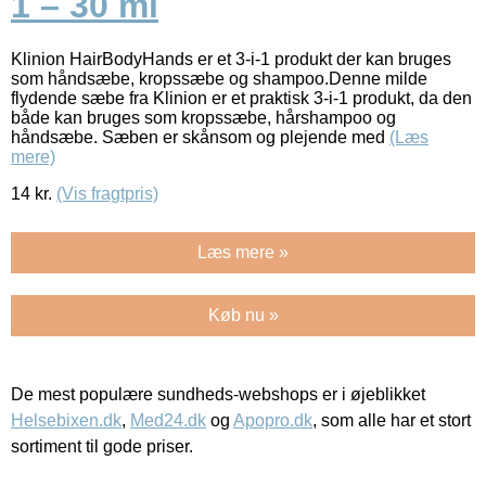
1 – 30 ml
Klinion HairBodyHands er et 3-i-1 produkt der kan bruges
som håndsæbe, kropssæbe og shampoo.Denne milde
flydende sæbe fra Klinion er et praktisk 3-i-1 produkt, da den
både kan bruges som kropssæbe, hårshampoo og
håndsæbe. Sæben er skånsom og plejende med
(Læs
mere)
14
kr.
(Vis fragtpris)
Læs mere »
Køb nu »
De mest populære sundheds-webshops er i øjeblikket
Helsebixen.dk
,
Med24.dk
og
Apopro.dk
, som alle har et stort
sortiment til gode priser.