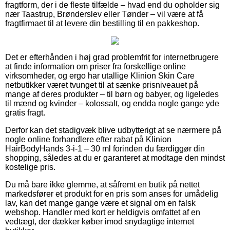
fragtform, der i de fleste tilfælde – hvad end du opholder sig
nær Taastrup, Brønderslev eller Tønder – vil være at få
fragtfirmaet til at levere din bestilling til en pakkeshop.
Det er efterhånden i høj grad problemfrit for internetbrugere
at finde information om priser fra forskellige online
virksomheder, og ergo har utallige Klinion Skin Care
netbutikker været tvunget til at sænke prisniveauet på
mange af deres produkter – til børn og babyer, og ligeledes
til mænd og kvinder – kolossalt, og endda nogle gange yde
gratis fragt.
Derfor kan det stadigvæk blive udbytterigt at se nærmere på
nogle online forhandlere efter rabat på Klinion
HairBodyHands 3-i-1 – 30 ml forinden du færdiggør din
shopping, således at du er garanteret at modtage den mindst
kostelige pris.
Du må bare ikke glemme, at såfremt en butik på nettet
markedsfører et produkt for en pris som anses for umådelig
lav, kan det mange gange være et signal om en falsk
webshop. Handler med kort er heldigvis omfattet af en
vedtægt, der dækker køber imod snydagtige internet