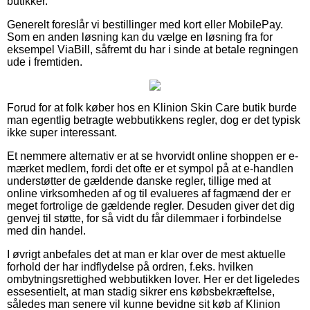
butikker.
Generelt foreslår vi bestillinger med kort eller MobilePay.
Som en anden løsning kan du vælge en løsning fra for
eksempel ViaBill, såfremt du har i sinde at betale regningen
ude i fremtiden.
Forud for at folk køber hos en Klinion Skin Care butik burde
man egentlig betragte webbutikkens regler, dog er det typisk
ikke super interessant.
Et nemmere alternativ er at se hvorvidt online shoppen er e-
mærket medlem, fordi det ofte er et sympol på at e-handlen
understøtter de gældende danske regler, tillige med at
online virksomheden af og til evalueres af fagmænd der er
meget fortrolige de gældende regler. Desuden giver det dig
genvej til støtte, for så vidt du får dilemmaer i forbindelse
med din handel.
I øvrigt anbefales det at man er klar over de mest aktuelle
forhold der har indflydelse på ordren, f.eks. hvilken
ombytningsrettighed webbutikken lover. Her er det ligeledes
essesentielt, at man stadig sikrer ens købsbekræftelse,
således man senere vil kunne bevidne sit køb af Klinion