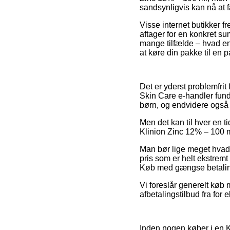
sandsynligvis kan nå at f
Visse internet butikker 
aftager for en konkret s
mange tilfælde – hvad en
at køre din pakke til en 
Det er yderst problemfrit 
Skin Care e-handler fund
børn, og endvidere også 
Men det kan til hver en ti
Klinion Zinc 12% – 100 ml 
Man bør lige meget hvad væ
pris som er helt ekstrem
Køb med gængse betalingsk
Vi foreslår generelt køb
afbetalingstilbud fra for 
Inden nogen køber i en K