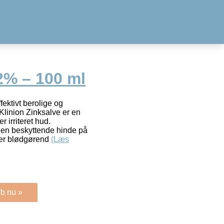
2% – 100 ml
ektivt berolige og
 Klinion Zinksalve er en
r irriteret hud.
 en beskyttende hinde på
ker blødgørend
(Læs
b nu »