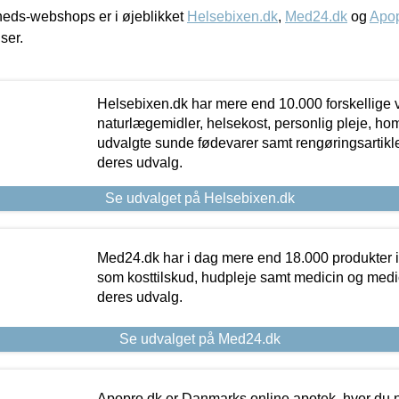
eds-webshops er i øjeblikket
Helsebixen.dk
,
Med24.dk
og
Apop
iser.
Helsebixen.dk har mere end 10.000 forskellige v
naturlægemidler, helsekost, personlig pleje, ho
udvalgte sunde fødevarer samt rengøringsartikler.
deres udvalg.
Se udvalget på Helsebixen.dk
Med24.dk har i dag mere end 18.000 produkter i
som kosttilskud, hudpleje samt medicin og medica
deres udvalg.
Se udvalget på Med24.dk
Apopro.dk er Danmarks online apotek, hvor du n