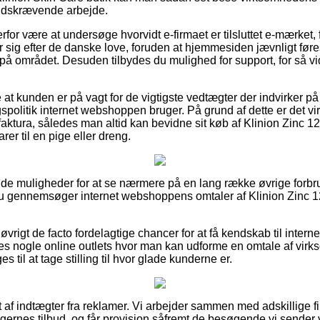
 tidskrævende arbejde.
rfor være at undersøge hvorvidt e-firmaet er tilsluttet e-mærket, f
 sig efter de danske love, foruden at hjemmesiden jævnligt føres
på området. Desuden tilbydes du mulighed for support, for så v
e at kunden er på vagt for de vigtigste vedtægter der indvirker på
olitik internet webshoppen bruger. På grund af dette er det vi
n faktura, således man altid kan bevidne sit køb af Klinion Zinc 1
rer til en pige eller dreng.
 solide muligheder for at se nærmere på en lang række øvrige for
t du gennemsøger internet webshoppens omtaler af Klinion Zinc 
øvrigt de facto fordelagtige chancer for at få kendskab til intern
es nogle online outlets hvor man kan udforme en omtale af vir
s til at tage stilling til hvor glade kunderne er.
 af indtægter fra reklamer. Vi arbejder sammen med adskillige fir
ngernes tilbud, og får provision såfremt de besøgende vi sender 