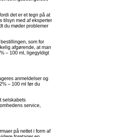
ordi det er et tegn på at
 tilsyn med af eksperter
idt du møder problemer
 bestillingen, som for
rkelig afgørende, at man
2% – 100 ml, ligegyldigt
brugeres anmeldelser og
12% – 100 ml før du
et selskabets
ksomhedens service,
maer på nettet i form af
videre foretager en