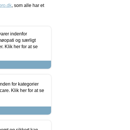
ro.dk
, som alle har et
arer indenfor
møopati og særligt
 Klik her for at se
nden for kategorier
re. Klik her for at se
emt og sikkert kan