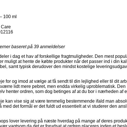
– 100 ml
n Care
012116
jerner baseret på
39
anmeldelser
ildeler i dag et hav af forskellige fragtmuligheder. Den mest po
r muligt at hente de købte produkter når det passer ind i din ka
bel, samt typisk derudover den mindst kostelige leveringsudgav
e for og imod at vælge at få sendt til din lejlighed eller til dit a
værre lidt mere pebret, men endda virkelig uproblematisk. Den pri
selv henter ordren, som dog betinges af at du bor i nærheden af 
je kan vise sig at være temmelig bestemmende ifald man absolu
så med det formål er det fuldt ud essentielt at vi studerer den an
ops lover levering på næste hverdag på mange af deres produkt
ær vagtsom da det er forudsat at ordren placeres inden et beslut