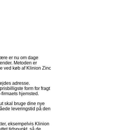
pulære er nu om dage
lender. Metoden er
e ved køb af Klinion Zinc
rbejdes adresse.
sbilligste form for fragt
e-firmaets hjemsted.
t skal bruge dine nye
slåede leveringstid på den
er, eksempelvis Klinion
tet tidspunkt, så de