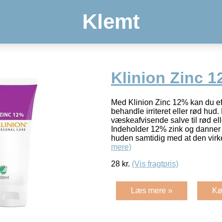
Klemt
Klinion Zinc 1
Med Klinion Zinc 12% kan du eff
behandle irriteret eller rød hud.
væskeafvisende salve til rød elle
Indeholder 12% zink og danner
huden samtidig med at den vir
mere)
28
kr.
(Vis fragtpris)
Læs mere »
Kø