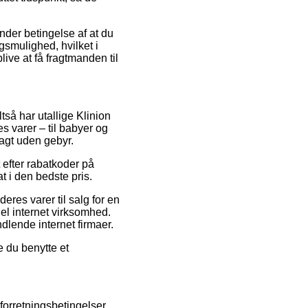
nder betingelse af at du
smulighed, hvilket i
ive at få fragtmanden til
tså har utallige Klinion
 varer – til babyer og
agt uden gebyr.
t efter rabatkoder på
t i den bedste pris.
eres varer til salg for en
el internet virksomhed.
dlende internet firmaer.
 du benytte et
orretningsbetingelser,