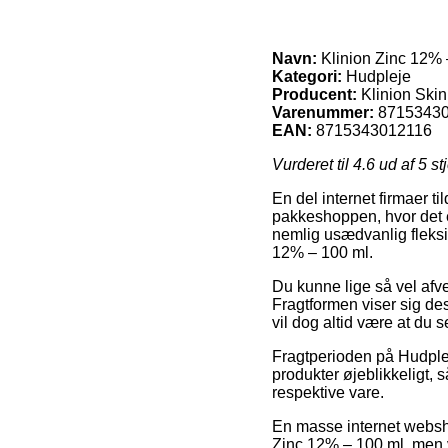
Navn:
Klinion Zinc 12% 
Kategori:
Hudpleje
Producent:
Klinion Ski
Varenummer:
8715343
EAN:
8715343012116
Vurderet til
4.6
ud af 5 st
En del internet firmaer t
pakkeshoppen, hvor det e
nemlig usædvanlig fleksi
12% – 100 ml.
Du kunne lige så vel afvej
Fragtformen viser sig des
vil dog altid være at du 
Fragtperioden på Hudple
produkter øjeblikkeligt, 
respektive vare.
En masse internet websh
Zinc 12% – 100 ml, men v