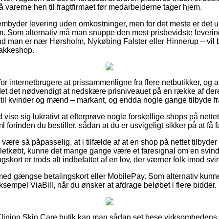
å varerne hen til fragtfirmaet før medarbejderne tager hjem.
frembyder levering uden omkostninger, men for det meste er det u
um. Som alternativ må man snuppe den mest prisbevidste levering
d man er nær Hørsholm, Nykøbing Falster eller Hinnerup – vil bl
pakkeshop.
for internetbrugere at prissammenligne fra flere netbutikker, og al
et det nødvendigt at nedskære prisniveauet på en række af deres
til kvinder og mænd – markant, og endda nogle gange tilbyde fr
d vise sig lukrativt at efterprøve nogle forskellige shops på nette
forinden du bestiller, sådan at du er usvigeligt sikker på at få fa
re så påpasselig, at i tilfælde af at en shop på nettet tilbyder d
t letkøbt, kunne det mange gange være et faresignal om en svind
ort er trods alt indbefattet af en lov, der værner folk imod svin
 med gængse betalingskort eller MobilePay. Som alternativ kunne
eksempel ViaBill, når du ønsker at afdrage beløbet i flere bidder.
linion Skin Care butik kan man sådan set bese virksomhedens f