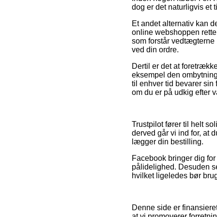
dog er det naturligvis et
Et andet alternativ kan de
online webshoppen retter
som forstår vedtægterne 
ved din ordre.
Dertil er det at foretrækk
eksempel den ombytningsp
til enhver tid bevarer si
om du er på udkig efter va
Trustpilot fører til helt
derved går vi ind for, a
lægger din bestilling.
Facebook bringer dig for 
pålidelighed. Desuden s
hvilket ligeledes bør bruge
Denne side er finansieret
at vi promoverer forretni