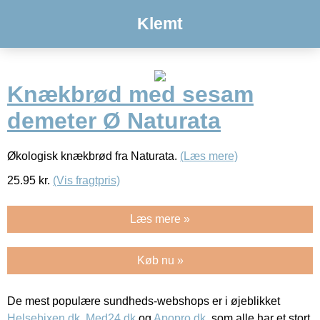
Klemt
Knækbrød med sesam
demeter Ø Naturata
Økologisk knækbrød fra Naturata.
(Læs mere)
25.95
kr.
(Vis fragtpris)
Læs mere »
Køb nu »
De mest populære sundheds-webshops er i øjeblikket
Helsebixen.dk
,
Med24.dk
og
Apopro.dk
, som alle har et stort