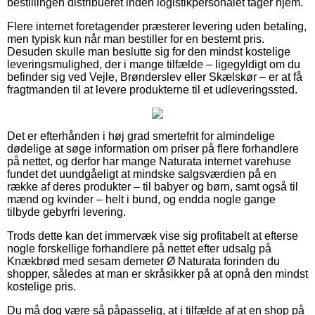
bestillingen distribueret inden logistikpersonalet tager hjem.
Flere internet foretagender præsterer levering uden betaling,
men typisk kun når man bestiller for en bestemt pris.
Desuden skulle man beslutte sig for den mindst kostelige
leveringsmulighed, der i mange tilfælde – ligegyldigt om du
befinder sig ved Vejle, Brønderslev eller Skælskør – er at få
fragtmanden til at levere produkterne til et udleveringssted.
Det er efterhånden i høj grad smertefrit for almindelige
dødelige at søge information om priser på flere forhandlere
på nettet, og derfor har mange Naturata internet varehuse
fundet det uundgåeligt at mindske salgsværdien på en
række af deres produkter – til babyer og børn, samt også til
mænd og kvinder – helt i bund, og endda nogle gange
tilbyde gebyrfri levering.
Trods dette kan det immervæk vise sig profitabelt at efterse
nogle forskellige forhandlere på nettet efter udsalg på
Knækbrød med sesam demeter Ø Naturata forinden du
shopper, således at man er skråsikker på at opnå den mindst
kostelige pris.
Du må dog være så påpasselig, at i tilfælde af at en shop på