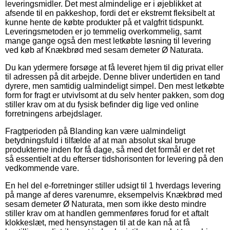
leveringsmidler. Det mest almindelige er i øjeblikket at
afsende til en pakkeshop, fordi det er ekstremt fleksibelt at
kunne hente de købte produkter på et valgfrit tidspunkt.
Leveringsmetoden er jo temmelig overkommelig, samt
mange gange også den mest letkøbte løsning til levering
ved køb af Knækbrød med sesam demeter Ø Naturata.
Du kan ydermere forsøge at få leveret hjem til dig privat eller
til adressen på dit arbejde. Denne bliver undertiden en tand
dyrere, men samtidig ualmindeligt simpel. Den mest letkøbte
form for fragt er utvivlsomt at du selv henter pakken, som dog
stiller krav om at du fysisk befinder dig lige ved online
forretningens arbejdslager.
Fragtperioden på Blanding kan være ualmindeligt
betydningsfuld i tilfælde af at man absolut skal bruge
produkterne inden for få dage, så med det formål er det ret
så essentielt at du efterser tidshorisonten for levering på den
vedkommende vare.
En hel del e-forretninger stiller udsigt til 1 hverdags levering
på mange af deres varenumre, eksempelvis Knækbrød med
sesam demeter Ø Naturata, men som ikke desto mindre
stiller krav om at handlen gemmenføres forud for et aftalt
klokkeslæt, med hensynstagen til at de kan nå at få