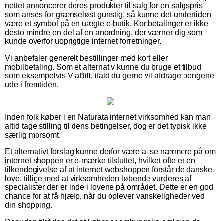
nettet annoncerer deres produkter til salg for en salgspris
som anses for grænseløst gunstig, så kunne det undertiden
være et symbol på en uægte e-butik. Kortbetalinger er ikke
desto mindre en del af en anordning, der værner dig som
kunde overfor uoprigtige internet forretninger.
Vi anbefaler generelt bestillinger med kort eller
mobilbetaling. Som et alternativ kunne du bruge et tilbud
som eksempelvis ViaBill, ifald du gerne vil afdrage pengene
ude i fremtiden.
Inden folk køber i en Naturata internet virksomhed kan man
altid tage stilling til dens betingelser, dog er det typisk ikke
særlig morsomt.
Et alternativt forslag kunne derfor være at se nærmere på om
internet shoppen er e-mærke tilsluttet, hvilket ofte er en
tilkendegivelse af at internet webshoppen forstår de danske
love, tillige med at virksomheden løbende vurderes af
specialister der er inde i lovene på området. Dette er en god
chance for at få hjælp, når du oplever vanskeligheder ved
din shopping.