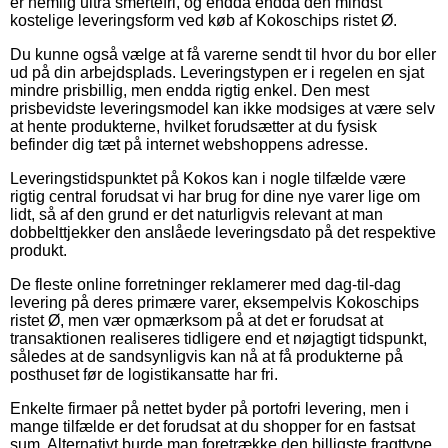
er nemlig ultra smertefri, og endda endda den mindst
kostelige leveringsform ved køb af Kokoschips ristet Ø.
Du kunne også vælge at få varerne sendt til hvor du bor eller
ud på din arbejdsplads. Leveringstypen er i regelen en sjat
mindre prisbillig, men endda rigtig enkel. Den mest
prisbevidste leveringsmodel kan ikke modsiges at være selv
at hente produkterne, hvilket forudsætter at du fysisk
befinder dig tæt på internet webshoppens adresse.
Leveringstidspunktet på Kokos kan i nogle tilfælde være
rigtig central forudsat vi har brug for dine nye varer lige om
lidt, så af den grund er det naturligvis relevant at man
dobbelttjekker den anslåede leveringsdato på det respektive
produkt.
De fleste online forretninger reklamerer med dag-til-dag
levering på deres primære varer, eksempelvis Kokoschips
ristet Ø, men vær opmærksom på at det er forudsat at
transaktionen realiseres tidligere end et nøjagtigt tidspunkt,
således at de sandsynligvis kan nå at få produkterne på
posthuset før de logistikansatte har fri.
Enkelte firmaer på nettet byder på portofri levering, men i
mange tilfælde er det forudsat at du shopper for en fastsat
sum. Alternativt burde man foretrække den billigste fragttype,