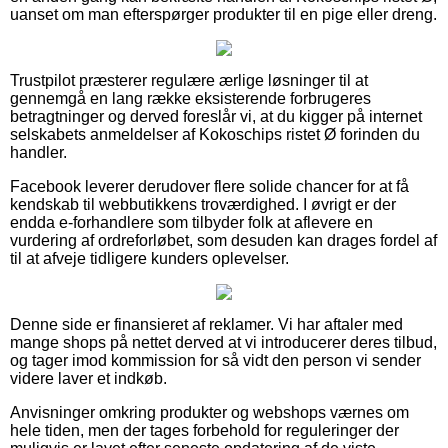
uanset om man efterspørger produkter til en pige eller dreng.
Trustpilot præsterer regulære ærlige løsninger til at
gennemgå en lang række eksisterende forbrugeres
betragtninger og derved foreslår vi, at du kigger på internet
selskabets anmeldelser af Kokoschips ristet Ø forinden du
handler.
Facebook leverer derudover flere solide chancer for at få
kendskab til webbutikkens troværdighed. I øvrigt er der
endda e-forhandlere som tilbyder folk at aflevere en
vurdering af ordreforløbet, som desuden kan drages fordel af
til at afveje tidligere kunders oplevelser.
Denne side er finansieret af reklamer. Vi har aftaler med
mange shops på nettet derved at vi introducerer deres tilbud,
og tager imod kommission for så vidt den person vi sender
videre laver et indkøb.
Anvisninger omkring produkter og webshops værnes om
hele tiden, men der tages forbehold for reguleringer der