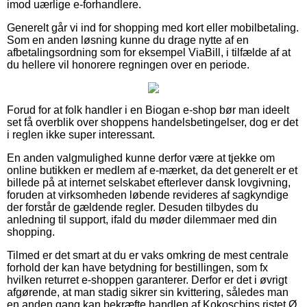
imod uærlige e-forhandlere.
Generelt går vi ind for shopping med kort eller mobilbetaling.
Som en anden løsning kunne du drage nytte af en
afbetalingsordning som for eksempel ViaBill, i tilfælde af at
du hellere vil honorere regningen over en periode.
Forud for at folk handler i en Biogan e-shop bør man ideelt
set få overblik over shoppens handelsbetingelser, dog er det
i reglen ikke super interessant.
En anden valgmulighed kunne derfor være at tjekke om
online butikken er medlem af e-mærket, da det generelt er et
billede på at internet selskabet efterlever dansk lovgivning,
foruden at virksomheden løbende revideres af sagkyndige
der forstår de gældende regler. Desuden tilbydes du
anledning til support, ifald du møder dilemmaer med din
shopping.
Tilmed er det smart at du er vaks omkring de mest centrale
forhold der kan have betydning for bestillingen, som fx
hvilken returret e-shoppen garanterer. Derfor er det i øvrigt
afgørende, at man stadig sikrer sin kvittering, således man
en anden gang kan bekræfte handlen af Kokoschips ristet Ø,