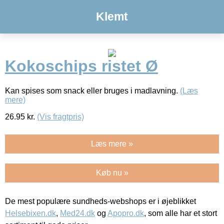
Klemt
Kokoschips ristet Ø
Kan spises som snack eller bruges i madlavning.
(Læs
mere)
26.95
kr.
(Vis fragtpris)
Læs mere »
Køb nu »
De mest populære sundheds-webshops er i øjeblikket
Helsebixen.dk
,
Med24.dk
og
Apopro.dk
, som alle har et stort