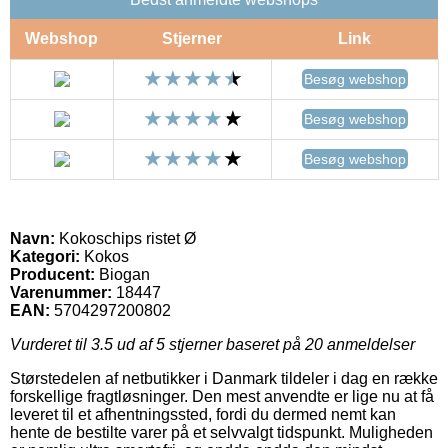
Webshop
Stjerner
Link
Besøg webshop
Besøg webshop
Besøg webshop
Navn:
Kokoschips ristet Ø
Kategori:
Kokos
Producent:
Biogan
Varenummer:
18447
EAN:
5704297200802
Vurderet til
3.5
ud af 5 stjerner baseret på
20
anmeldelser
Størstedelen af netbutikker i Danmark tildeler i dag en række
forskellige fragtløsninger. Den mest anvendte er lige nu at få
leveret til et afhentningssted, fordi du dermed nemt kan
hente de bestilte varer på et selvvalgt tidspunkt. Muligheden