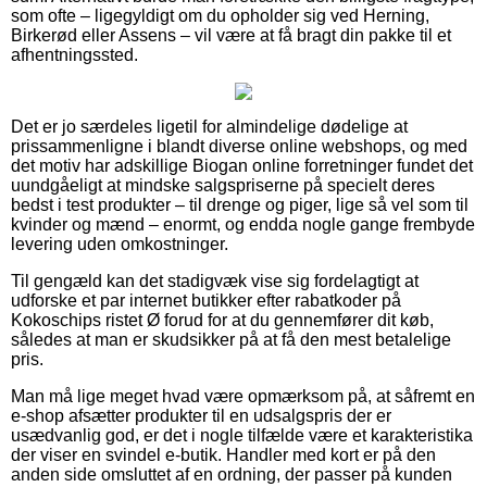
som ofte – ligegyldigt om du opholder sig ved Herning,
Birkerød eller Assens – vil være at få bragt din pakke til et
afhentningssted.
Det er jo særdeles ligetil for almindelige dødelige at
prissammenligne i blandt diverse online webshops, og med
det motiv har adskillige Biogan online forretninger fundet det
uundgåeligt at mindske salgspriserne på specielt deres
bedst i test produkter – til drenge og piger, lige så vel som til
kvinder og mænd – enormt, og endda nogle gange frembyde
levering uden omkostninger.
Til gengæld kan det stadigvæk vise sig fordelagtigt at
udforske et par internet butikker efter rabatkoder på
Kokoschips ristet Ø forud for at du gennemfører dit køb,
således at man er skudsikker på at få den mest betalelige
pris.
Man må lige meget hvad være opmærksom på, at såfremt en
e-shop afsætter produkter til en udsalgspris der er
usædvanlig god, er det i nogle tilfælde være et karakteristika
der viser en svindel e-butik. Handler med kort er på den
anden side omsluttet af en ordning, der passer på kunden