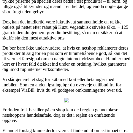
trykke priserne på specielt deres bedst i test produkter – til børn, og
tillige også til kvinder og mænd – en hel del, og endda nogle gange
sikre fragt uden gebyr.
Dog kan det imidlertid være lukrativt at sammenholde en række
outlets på nettet efter rabat på Kuzu vegetabilsk stivelse Øko. – 125
gram inden du gennemfører din bestilling, så man er sikker på at
skaffe sig den mest attraktive pris.
Du bør bare ikke undervurdere, at hvis en netshop reklamerer deres
produkter til salg for en pris som er himmelråbende god, så kan det
tit være et faresignal om en uægte internet virksomhed. Handler med
kort er i hvert fald dækket ind under en ordning, hvilket garanterer
dig imod fup internet virksomheder.
Vi slår generelt et slag for køb med kort eller betalinger med
mobilen. Som en anden løsning bør du overveje et tilbud fra for
eksempel ViaBill, hvis du vil godtgøre omkostningerne over tid.
Forinden folk bestiller på en shop kan de i reglen gennemlæse
netshoppens handelsaftale, dog er det i reglen en omfattende
opgave.
Et andet forslag kunne derfor være at finde ud af om e-firmaet er e-