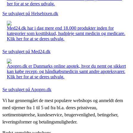
her for at se deres udvalg.
Se udvalget på Helsebixen.dk
Med24.dk har i dag mere end 18.000 produkter inden for
kategorier som kosttilskud, hudpleje samt medicin og medicare.
Klik her for at se deres udvalg.
Se udvalget på Med24.dk
Apopro.dk er Danmarks online apotek, hvor du nemt og sikkert
kan købe recept- og håndkøbsmedicin samt andre apoteksvarer.
Klik her for at se deres udvalg.
Se udvalget på Apopro.dk
Vi har gennemgået de mest populære webshops og anmeldt dem
med stjerner fra 1 til 5 ud fra bl.a. deres prisniveau,
sortimentstørrelse, kundeservice, brugervenlighed, betingelser,
leveringsformer og betalingsmuligheder.
Bedst anmeldte webshops