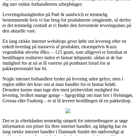
dig nær online forhandlerens arbejdslager.
Leveringshastigheden på Paté & sandwich er temmelig
bestemmende hvis vi har brug for produkterne omgående, så derfor
er det temmelig centralt at vi finder den forventede leveringsdato på
den aktuelle vare.
En lang række internet webshops giver løfte om levering efter en
enkelt hverdag på massevis af produkter, eksempelvis Kuzu
vegetabilsk stivelse Øko. – 125 gram, som alligevel er forudsat at
bestillingen realiseres inden et fastsat tidspunkt, sådan at de har
mulighed for at nå at få varerne på posthuset forud for at
pakkepersonalet har fri.
Nogle internet forhandlere byder på levering uden gebyr, men i
reglen stiller det krav om at man handler for et fastsat beløb.
Desuden kunne man tage den mest prisbevidste mulighed for
levering, hvilket mange gange – ligegyldigt om man bor i Helsingør,
Grenaa eller Faaborg – er at få leveret bestillingen til en pakkeshop.
Det er jo efterhånden temmelig simpelt for internetbrugere at søge
information om priser fra flere internet handler, og følgelig har en
lang række internet handler i Danmark fundet det nødvendigt at