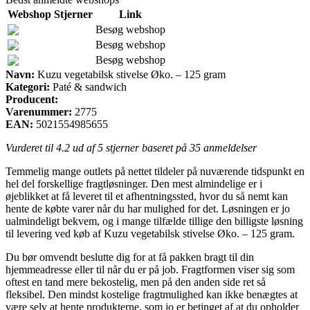
Webshop
Stjerner
Link
Besøg webshop
Besøg webshop
Besøg webshop
Navn:
Kuzu vegetabilsk stivelse Øko. – 125 gram
Kategori:
Paté & sandwich
Producent:
Varenummer:
2775
EAN:
5021554985655
Vurderet til
4.2
ud af 5 stjerner baseret på
35
anmeldelser
Temmelig mange outlets på nettet tildeler på nuværende tidspunkt en
hel del forskellige fragtløsninger. Den mest almindelige er i
øjeblikket at få leveret til et afhentningssted, hvor du så nemt kan
hente de købte varer når du har mulighed for det. Løsningen er jo
ualmindeligt bekvem, og i mange tilfælde tillige den billigste løsning
til levering ved køb af Kuzu vegetabilsk stivelse Øko. – 125 gram.
Du bør omvendt beslutte dig for at få pakken bragt til din
hjemmeadresse eller til når du er på job. Fragtformen viser sig som
oftest en tand mere bekostelig, men på den anden side ret så
fleksibel. Den mindst kostelige fragtmulighed kan ikke benægtes at
være selv at hente produkterne, som jo er betinget af at du opholder