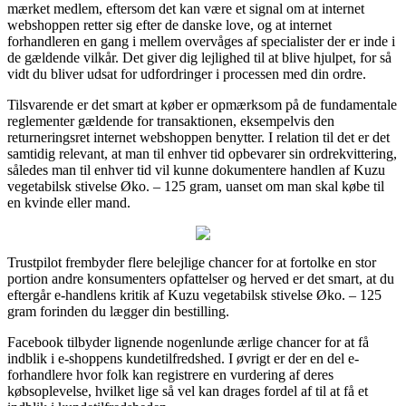
mærket medlem, eftersom det kan være et signal om at internet
webshoppen retter sig efter de danske love, og at internet
forhandleren en gang i mellem overvåges af specialister der er inde i
de gældende vilkår. Det giver dig lejlighed til at blive hjulpet, for så
vidt du bliver udsat for udfordringer i processen med din ordre.
Tilsvarende er det smart at køber er opmærksom på de fundamentale
reglementer gældende for transaktionen, eksempelvis den
returneringsret internet webshoppen benytter. I relation til det er det
samtidig relevant, at man til enhver tid opbevarer sin ordrekvittering,
således man til enhver tid vil kunne dokumentere handlen af Kuzu
vegetabilsk stivelse Øko. – 125 gram, uanset om man skal købe til
en kvinde eller mand.
Trustpilot frembyder flere belejlige chancer for at fortolke en stor
portion andre konsumenters opfattelser og herved er det smart, at du
eftergår e-handlens kritik af Kuzu vegetabilsk stivelse Øko. – 125
gram forinden du lægger din bestilling.
Facebook tilbyder lignende nogenlunde ærlige chancer for at få
indblik i e-shoppens kundetilfredshed. I øvrigt er der en del e-
forhandlere hvor folk kan registrere en vurdering af deres
købsoplevelse, hvilket lige så vel kan drages fordel af til at få et