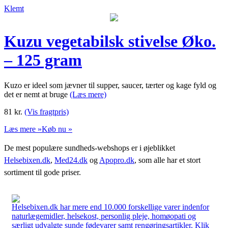
Klemt
Kuzu vegetabilsk stivelse Øko.
– 125 gram
Kuzo er ideel som jævner til supper, saucer, tærter og kage fyld og
det er nemt at bruge
(Læs mere)
81
kr.
(Vis fragtpris)
Læs mere »
Køb nu »
De mest populære sundheds-webshops er i øjeblikket
Helsebixen.dk
,
Med24.dk
og
Apopro.dk
, som alle har et stort
sortiment til gode priser.
Helsebixen.dk har mere end 10.000 forskellige varer indenfor
naturlægemidler, helsekost, personlig pleje, homøopati og
særligt udvalgte sunde fødevarer samt rengøringsartikler. Klik