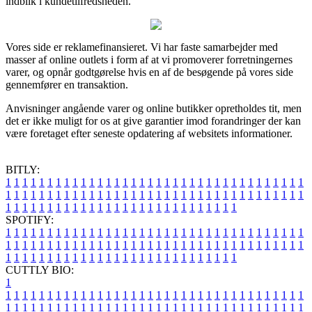
indblik i kundetilfredsheden.
Vores side er reklamefinansieret. Vi har faste samarbejder med
masser af online outlets i form af at vi promoverer forretningernes
varer, og opnår godtgørelse hvis en af de besøgende på vores side
gennemfører en transaktion.
Anvisninger angående varer og online butikker opretholdes tit, men
det er ikke muligt for os at give garantier imod forandringer der kan
være foretaget efter seneste opdatering af websitets informationer.
BITLY:
1
1
1
1
1
1
1
1
1
1
1
1
1
1
1
1
1
1
1
1
1
1
1
1
1
1
1
1
1
1
1
1
1
1
1
1
1
1
1
1
1
1
1
1
1
1
1
1
1
1
1
1
1
1
1
1
1
1
1
1
1
1
1
1
1
1
1
1
1
1
1
1
1
1
1
1
1
1
1
1
1
1
1
1
1
1
1
1
1
1
1
1
1
1
1
1
1
1
1
1
SPOTIFY:
1
1
1
1
1
1
1
1
1
1
1
1
1
1
1
1
1
1
1
1
1
1
1
1
1
1
1
1
1
1
1
1
1
1
1
1
1
1
1
1
1
1
1
1
1
1
1
1
1
1
1
1
1
1
1
1
1
1
1
1
1
1
1
1
1
1
1
1
1
1
1
1
1
1
1
1
1
1
1
1
1
1
1
1
1
1
1
1
1
1
1
1
1
1
1
1
1
1
1
1
CUTTLY BIO:
1
1
1
1
1
1
1
1
1
1
1
1
1
1
1
1
1
1
1
1
1
1
1
1
1
1
1
1
1
1
1
1
1
1
1
1
1
1
1
1
1
1
1
1
1
1
1
1
1
1
1
1
1
1
1
1
1
1
1
1
1
1
1
1
1
1
1
1
1
1
1
1
1