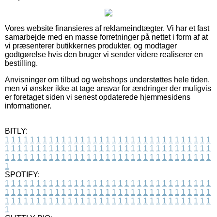
Vores website finansieres af reklameindtægter. Vi har et fast
samarbejde med en masse forretninger på nettet i form af at
vi præsenterer butikkernes produkter, og modtager
godtgørelse hvis den bruger vi sender videre realiserer en
bestilling.
Anvisninger om tilbud og webshops understøttes hele tiden,
men vi ønsker ikke at tage ansvar for ændringer der muligvis
er foretaget siden vi senest opdaterede hjemmesidens
informationer.
BITLY:
1
1
1
1
1
1
1
1
1
1
1
1
1
1
1
1
1
1
1
1
1
1
1
1
1
1
1
1
1
1
1
1
1
1
1
1
1
1
1
1
1
1
1
1
1
1
1
1
1
1
1
1
1
1
1
1
1
1
1
1
1
1
1
1
1
1
1
1
1
1
1
1
1
1
1
1
1
1
1
1
1
1
1
1
1
1
1
1
1
1
1
1
1
1
1
1
1
1
1
1
SPOTIFY:
1
1
1
1
1
1
1
1
1
1
1
1
1
1
1
1
1
1
1
1
1
1
1
1
1
1
1
1
1
1
1
1
1
1
1
1
1
1
1
1
1
1
1
1
1
1
1
1
1
1
1
1
1
1
1
1
1
1
1
1
1
1
1
1
1
1
1
1
1
1
1
1
1
1
1
1
1
1
1
1
1
1
1
1
1
1
1
1
1
1
1
1
1
1
1
1
1
1
1
1