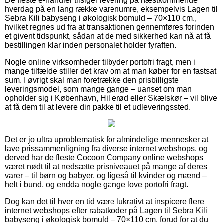
De fleste e-handler tilsiger levering på næstkommende
hverdag på en lang række varenumre, eksempelvis Lagen til
Sebra Kili babyseng i økologisk bomuld – 70×110 cm.,
hvilket regnes ud fra at transaktionen gennemføres forinden
et givent tidspunkt, sådan at de med sikkerhed kan nå at få
bestillingen klar inden personalet holder fyraften.
Nogle online virksomheder tilbyder portofri fragt, men i
mange tilfælde stiller det krav om at man køber for en fastsat
sum. I øvrigt skal man foretrække den prisbilligste
leveringsmodel, som mange gange – uanset om man
opholder sig i København, Hillerød eller Skælskør – vil blive
at få dem til at levere din pakke til et udleveringssted.
Det er jo ultra uproblematisk for almindelige mennesker at
lave prissammenligning fra diverse internet webshops, og
derved har de fleste Cocoon Company online webshops
været nødt til at nedsætte prisniveauet på mange af deres
varer – til børn og babyer, og ligeså til kvinder og mænd –
helt i bund, og endda nogle gange love portofri fragt.
Dog kan det til hver en tid være lukrativt at inspicere flere
internet webshops efter rabatkoder på Lagen til Sebra Kili
babyseng i økologisk bomuld – 70×110 cm. forud for at du