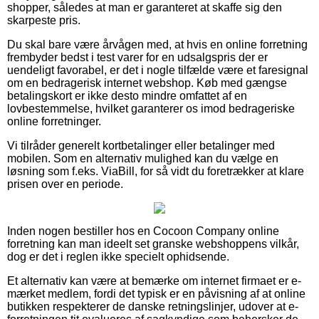
shopper, således at man er garanteret at skaffe sig den
skarpeste pris.
Du skal bare være årvågen med, at hvis en online forretning
frembyder bedst i test varer for en udsalgspris der er
uendeligt favorabel, er det i nogle tilfælde være et faresignal
om en bedragerisk internet webshop. Køb med gængse
betalingskort er ikke desto mindre omfattet af en
lovbestemmelse, hvilket garanterer os imod bedrageriske
online forretninger.
Vi tilråder generelt kortbetalinger eller betalinger med
mobilen. Som en alternativ mulighed kan du vælge en
løsning som f.eks. ViaBill, for så vidt du foretrækker at klare
prisen over en periode.
Inden nogen bestiller hos en Cocoon Company online
forretning kan man ideelt set granske webshoppens vilkår,
dog er det i reglen ikke specielt ophidsende.
Et alternativ kan være at bemærke om internet firmaet er e-
mærket medlem, fordi det typisk er en påvisning af at online
butikken respekterer de danske retningslinjer, udover at e-