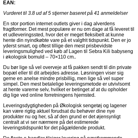
EAN:
Vurderet til
3.8
ud af 5 stjerner baseret på
41
anmeldelser
En stor portion internet outlets giver i dag alverdens
fragtformer. Det mest populære er nu om dage at få leveret til
et udleveringssted, hvor det er meget fleksibelt at kunne
hente din nyindkøbte vare på et valgfrit tidspunkt. Den er jo
yderst smart, og oftest tillige den mest prisbevidste
leveringsmulighed ved køb af Lagen til Sebra Kili babyseng
i økologisk bomuld – 70×110 cm..
Du bør lige så vel overveje at få pakken sendt til din private
bopæl eller til dit arbejdes adresse. Løsningen viser sig
gerne en anelse mindre prisbillig, men lige så vel super
simpel. Den mest betalelige leveringsmetode er utvivlsomt
at hente varerne selv, hvilket er betinget af at du opholder
dig lige ved online forretningens hjemsted.
Leveringsdygtigheden på Økologisk sengetøj og lagener
kan være rigtig aktuel forudsat du behøver dine nye
produkter nu og her, så af den grund er det øjensynligt
centralt at vi ser nærmere på det estimerede
leveringstidspunkt for det pågældende produkt.