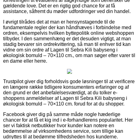
forretningen tit evalueres af sagkyndige som behersker de
gældende love. Det er en rigtig god chance for at få
assistance, såfremt du møder udfordringer ved din handel.
I øvrigt tilrådes det at man er hensynstagende til de
fundamentale regler der kan håndhæves i forbindelse med
ordren, eksempelvis hvilken byttepolitik online webshoppen
tilbyder. I den sammenhæng er det desuden vigtigt, at man
stadig bevarer sin ordrekvittering, så man til enhver tid kan
vidne om sin ordre af Lagen til Sebra Kili babyseng i
økologisk bomuld – 70×110 cm., om man søger efter varer til
en dame eller herre.
Trustpilot giver dig forholdsvis gode løsninger til at verificere
en længere række tidligere konsumenters erfaringer og af
den grund er det anbefalelsesværdigt, at du tolker e-
shoppens anmeldelser af Lagen til Sebra Kili babyseng i
økologisk bomuld – 70×110 cm. forud for at du shopper.
Facebook giver dig på samme måde nogle hæderlige
chancer for at få et kig ind i e-forhandlerens popularitet. Her
ser vi faktisk netbutikker hvor kunder kan notere en
bedømmelse af virksomhedens service, som tillige kan
udnyttes til at bedømme tilfredsheden hos kunderne.