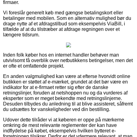
firmaer.
Vi foreslår generelt køb med gængse betalingskort eller
betalinger med mobilen. Som en alternativ mulighed bør du
drage nytte af et afdragstilbud som eksempelvis ViaBill, i
tilfælde af at du tilstræber at afdrage regningen over et
længere tidsrum.
Inden folk køber hos en internet handler behøver man
utvivlsomt få overblik over netbutikkens betingelser, men det
er ofte et omfattende projekt.
En anden valgmulighed kan være at efterse hvorvidt online
butikken er støttet af e-mærket, grundet at det bør være en
indikator for at e-firmaet retter sig efter de danske
retningslinjer, foruden at netshoppen nu og da vurderes af
eksperter som er meget bekendte med retningslinjerne.
Desuden tilbydes du anledning til at blive assisteret, såfremt
du udsættes for vanskeligheder ved din bestilling.
Udover dette tilråder vi at køberen er oppe på mærkerne
omkring de mest relevante reglementer der kan have
indflydelse på købet, eksempelvis hvilken bytteret e-
forretningen tilsikrer. Derfor er det ydermere relevant, at man