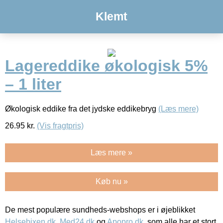
Klemt
Lagereddike økologisk 5%
– 1 liter
Økologisk eddike fra det jydske eddikebryg
(Læs mere)
26.95
kr.
(Vis fragtpris)
Læs mere »
Køb nu »
De mest populære sundheds-webshops er i øjeblikket
Helsebixen.dk
,
Med24.dk
og
Apopro.dk
, som alle har et stort