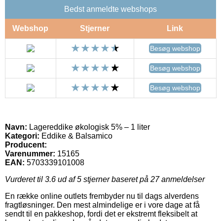
Bedst anmeldte webshops
Webshop
Stjerner
Link
Besøg webshop
Besøg webshop
Besøg webshop
Navn:
Lagereddike økologisk 5% – 1 liter
Kategori:
Eddike & Balsamico
Producent:
Varenummer:
15165
EAN:
5703339101008
Vurderet til
3.6
ud af 5 stjerner baseret på
27
anmeldelser
En række online outlets frembyder nu til dags alverdens
fragtløsninger. Den mest almindelige er i vore dage at få
sendt til en pakkeshop, fordi det er ekstremt fleksibelt at