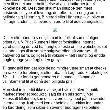
men tit er det under betingelse af at du indkøber for et
konkret beløb. Desuden skal man snuppe den mest
prisbevidste type af levering, der ofte – uafhængig om du
befinder sig i Herning, Birkerød eller Hinnerup – vil blive at
få fragtmanden til at levere din ordre til et udleveringssted.
Det er efterhånden særligt smart for folk at sammenligne
priser (via fx PriceRunner) i blandt forskellige internet
varehuse, og derved har langt de fleste online webshops set
sig nødsaget til at sænke salgsværdien på varerne – til
babyer og børn, og ligeså til voksne – helt i bund, og endda
nogle gange yde fragt uden gebyr.
Til gengæld kan det ikke desto mindre være smart at checke
en række e-forretninger efter rabat på Lagereddike økologisk
5% – 1 liter før du gennemfører din handel, så man er
velinformeret til at opnå den billigste pris.
Man skal imidlertid ikke overse, at hvis en internet butik
markedsfører et produkt til salg for en pris som virker
kolossalt tiltalende, kan det tit være et symbol på en svindel
internet shop. Køb med kort er heldigvis dækket ind under
en forordning, som sikrer en overfor bedrageriske online