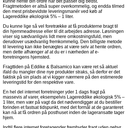
kunne hente din ordre når det passer dig bedst.
Fragtmetoden er altså super overkommelig, og endda tilmed
den mest prisbevidste leveringsmanér ved køb af
Lagereddike økologisk 5% – 1 liter.
Du kunne lige så vel foretrække at få produkterne bragt til
din hjemmeadresse eller til dit arbejdes adresse. Løsningen
viser sig sædvanligvis lidt mere omkostningsfuld, men
derudover usædvanlig fremkommelig. Den billigste metode
til levering kan ikke benægtes at være selv at hente ordren,
men dette afhænger af at du er i nærheden af e-
forretningens hjemsted.
Fragttiden på Eddike & Balsamico kan være ret så aktuel
ifald du mangler dine nye produkter straks, så derfor er det
faktisk på sin plads at vi kigger nærmere på den estimerede
leveringstid for den respektive vare.
En hel del internet forretninger yder 1 dags fragt på
massevis af varer, eksempelvis Lagereddike økologisk 5% –
1 liter, men vær på vagt da det nødvendiggør at du bestiller
forinden et fastsat tidspunkt, med det formål at de garanteret
kan nå at få ordren på posthuset inden de lageransatte tager
hjem.
Indtil flere internet foretagender frembyder fragt uden gebyr,