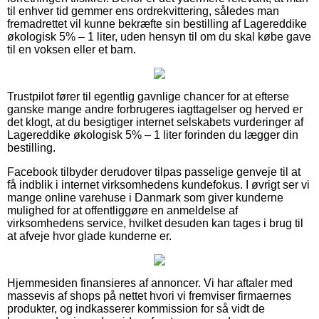
til enhver tid gemmer ens ordrekvittering, således man
fremadrettet vil kunne bekræfte sin bestilling af Lagereddike
økologisk 5% – 1 liter, uden hensyn til om du skal købe gave
til en voksen eller et barn.
Trustpilot fører til egentlig gavnlige chancer for at efterse
ganske mange andre forbrugeres iagttagelser og herved er
det klogt, at du besigtiger internet selskabets vurderinger af
Lagereddike økologisk 5% – 1 liter forinden du lægger din
bestilling.
Facebook tilbyder derudover tilpas passelige genveje til at
få indblik i internet virksomhedens kundefokus. I øvrigt ser vi
mange online varehuse i Danmark som giver kunderne
mulighed for at offentliggøre en anmeldelse af
virksomhedens service, hvilket desuden kan tages i brug til
at afveje hvor glade kunderne er.
Hjemmesiden finansieres af annoncer. Vi har aftaler med
massevis af shops på nettet hvori vi fremviser firmaernes
produkter, og indkasserer kommission for så vidt de