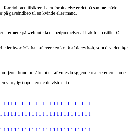
t forretningen tilsikrer. I den forbindelse er det på samme måde
er på gaveindkøb til en kvinde eller mand.
igger nærmere på webbutikkens bedømmelser af Lakrids pastiller Ø
mheder hvor folk kan aflevere en kritik af deres køb, som desuden bør
indtjener honorar såfremt en af vores besøgende realiserer en handel.
en vi nyligst opdaterede de viste data.
1
1
1
1
1
1
1
1
1
1
1
1
1
1
1
1
1
1
1
1
1
1
1
1
1
1
1
1
1
1
1
1
1
1
1
1
1
1
1
1
1
1
1
1
1
1
1
1
1
1
1
1
1
1
1
1
1
1
1
1
1
1
1
1
1
1
1
1
1
1
1
1
1
1
1
1
1
1