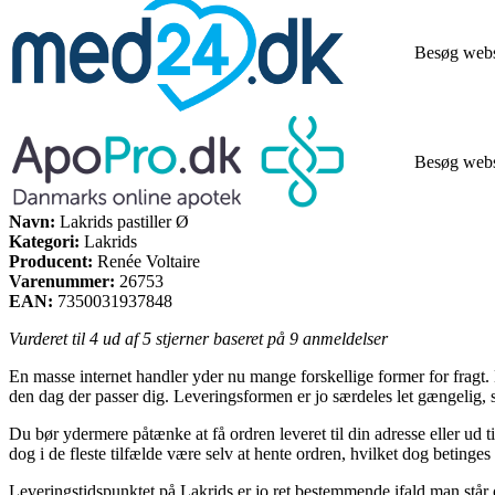
Besøg web
Besøg web
Navn:
Lakrids pastiller Ø
Kategori:
Lakrids
Producent:
Renée Voltaire
Varenummer:
26753
EAN:
7350031937848
Vurderet til
4
ud af 5 stjerner baseret på
9
anmeldelser
En masse internet handler yder nu mange forskellige former for fragt. 
den dag der passer dig. Leveringsformen er jo særdeles let gængelig, s
Du bør ydermere påtænke at få ordren leveret til din adresse eller ud t
dog i de fleste tilfælde være selv at hente ordren, hvilket dog betinges
Leveringstidspunktet på Lakrids er jo ret bestemmende ifald man står o