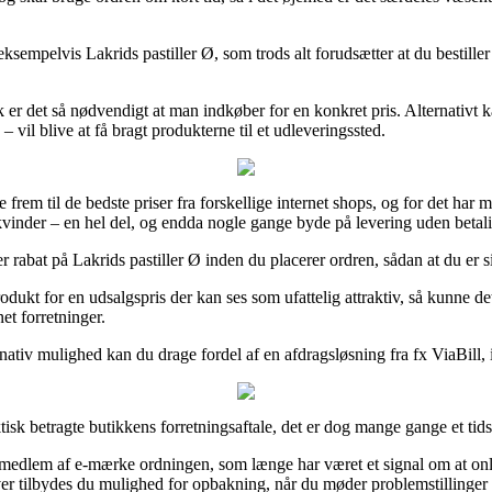
ksempelvis Lakrids pastiller Ø, som trods alt forudsætter at du bestiller
k er det så nødvendigt at man indkøber for en konkret pris. Alternativt 
 vil blive at få bragt produkterne til et udleveringssted.
frem til de bedste priser fra forskellige internet shops, og for det har m
kvinder – en hel del, og endda nogle gange byde på levering uden betal
ter rabat på Lakrids pastiller Ø inden du placerer ordren, sådan at du er s
dukt for en udsalgspris der kan ses som ufattelig attraktiv, så kunne d
et forretninger.
rnativ mulighed kan du drage fordel af en afdragsløsning fra fx ViaBill, i
isk betragte butikkens forretningsaftale, det er dog mange gange et tid
er medlem af e-mærke ordningen, som længe har været et signal om at on
dover tilbydes du mulighed for opbakning, når du møder problemstillinger