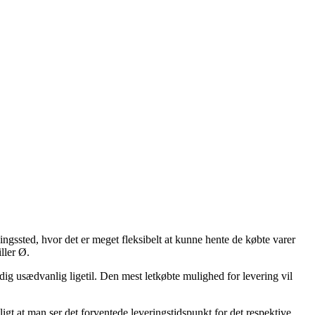
ingssted, hvor det er meget fleksibelt at kunne hente de købte varer
ller Ø.
idig usædvanlig ligetil. Den mest letkøbte mulighed for levering vil
igt at man ser det forventede leveringstidspunkt for det respektive