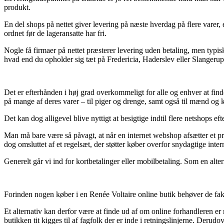
produkt.
En del shops på nettet giver levering på næste hverdag på flere varer, e
ordnet før de lageransatte har fri.
Nogle få firmaer på nettet præsterer levering uden betaling, men typis
hvad end du opholder sig tæt på Fredericia, Haderslev eller Slangerup –
Det er efterhånden i høj grad overkommeligt for alle og enhver at finde 
på mange af deres varer – til piger og drenge, samt også til mænd og 
Det kan dog alligevel blive nyttigt at besigtige indtil flere netshops ef
Man må bare være så påvagt, at når en internet webshop afsætter et pro
dog omsluttet af et regelsæt, der støtter køber overfor snydagtige intern
Generelt går vi ind for kortbetalinger eller mobilbetaling. Som en alte
Forinden nogen køber i en Renée Voltaire online butik behøver de fakt
Et alternativ kan derfor være at finde ud af om online forhandleren 
butikken tit kigges til af fagfolk der er inde i retningslinjerne. Deru