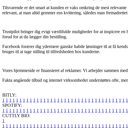
Tilsvarende er det smart at kunden er vaks omkring de mest relevante r
relevant, at man altid gemmer ens kvittering, således man fremadrette
Trustpilot bringer dig evigt værdifulde muligheder for at inspicere e
forud for at du lægger din bestilling.
Facebook forærer dig ydermere ganske habile løsninger til at få kends
bruges til at tage stilling til tilfredsheden hos kunderne.
Vores hjemmeside er finansieret af reklamer. Vi arbejder sammen med e
Fakta angående tilbud og internet virksomheder understøttes ofte, men v
BITLY:
1
1
1
1
1
1
1
1
1
1
1
1
1
1
1
1
1
1
1
1
1
1
1
1
1
1
1
1
1
1
1
1
1
1
1
1
1
SPOTIFY:
1
1
1
1
1
1
1
1
1
1
1
1
1
1
1
1
1
1
1
1
1
1
1
1
1
1
1
1
1
1
1
1
1
1
1
1
1
CUTTLY BIO:
1
1
1
1
1
1
1
1
1
1
1
1
1
1
1
1
1
1
1
1
1
1
1
1
1
1
1
1
1
1
1
1
1
1
1
1
1
1