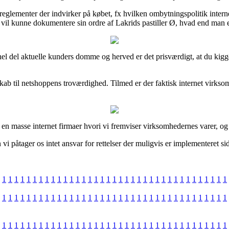
eglementer der indvirker på købet, fx hvilken ombytningspolitik interne
t vil kunne dokumentere sin ordre af Lakrids pastiller Ø, hvad end man 
n hel del aktuelle kunders domme og herved er det prisværdigt, at du k
kab til netshoppens troværdighed. Tilmed er der faktisk internet virkso
n masse internet firmaer hvori vi fremviser virksomhedernes varer, og 
i påtager os intet ansvar for rettelser der muligvis er implementeret sid
1
1
1
1
1
1
1
1
1
1
1
1
1
1
1
1
1
1
1
1
1
1
1
1
1
1
1
1
1
1
1
1
1
1
1
1
1
1
1
1
1
1
1
1
1
1
1
1
1
1
1
1
1
1
1
1
1
1
1
1
1
1
1
1
1
1
1
1
1
1
1
1
1
1
1
1
1
1
1
1
1
1
1
1
1
1
1
1
1
1
1
1
1
1
1
1
1
1
1
1
1
1
1
1
1
1
1
1
1
1
1