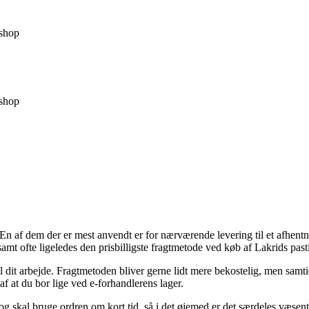
shop
shop
En af dem der er mest anvendt er for nærværende levering til et afhentn
amt ofte ligeledes den prisbilligste fragtmetode ved køb af Lakrids pasti
il dit arbejde. Fragtmetoden bliver gerne lidt mere bekostelig, men samt
 af at du bor lige ved e-forhandlerens lager.
g skal bruge ordren om kort tid, så i det øjemed er det særdeles væsentl