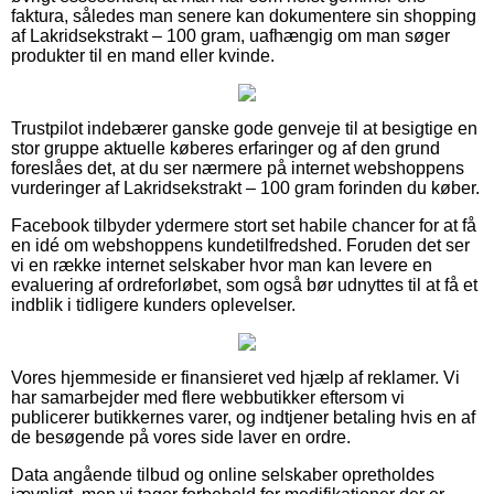
faktura, således man senere kan dokumentere sin shopping
af Lakridsekstrakt – 100 gram, uafhængig om man søger
produkter til en mand eller kvinde.
Trustpilot indebærer ganske gode genveje til at besigtige en
stor gruppe aktuelle køberes erfaringer og af den grund
foreslåes det, at du ser nærmere på internet webshoppens
vurderinger af Lakridsekstrakt – 100 gram forinden du køber.
Facebook tilbyder ydermere stort set habile chancer for at få
en idé om webshoppens kundetilfredshed. Foruden det ser
vi en række internet selskaber hvor man kan levere en
evaluering af ordreforløbet, som også bør udnyttes til at få et
indblik i tidligere kunders oplevelser.
Vores hjemmeside er finansieret ved hjælp af reklamer. Vi
har samarbejder med flere webbutikker eftersom vi
publicerer butikkernes varer, og indtjener betaling hvis en af
de besøgende på vores side laver en ordre.
Data angående tilbud og online selskaber opretholdes