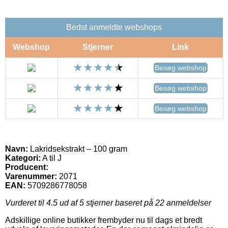
Bedst anmeldte webshops
Webshop
Stjerner
Link
Besøg webshop
Besøg webshop
Besøg webshop
Navn:
Lakridsekstrakt – 100 gram
Kategori:
A til J
Producent:
Varenummer:
2071
EAN:
5709286778058
Vurderet til
4.5
ud af 5 stjerner baseret på
22
anmeldelser
Adskillige online butikker frembyder nu til dags et bredt