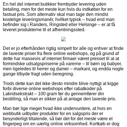
En hel del internet butikker frembyder levering uden
betaling, men for det meste kun hvis du indkøber for en
fastsat pris. Som alternativ skal man tage den mindst
kostelige leveringsmanér, hvilket typisk – hvad end man
befinder sig i Randers, Ringsted eller Helsinge – er at få
leveret produkterne til et afhentningssted.
Det er jo efterhånden rigtig simpelt for alle og enhver at finde
de laveste priser fra flere online webshops, og på grund af
dette har massevis af internet firmaer været presset til at at
formindske udsalgspriserne på varerne – til børn og babyer,
men ligeledes til herrer og damer – markant, og endda nogle
gange tilbyde fragt uden beregning.
Trods dette kan det ikke desto mindre blive nyttigt at kigge
forbi diverse online webshops efter rabatkoder på
Lakridsekstrakt – 100 gram før du gennemfører din
bestilling, så man er sikker på at antage den laveste pris.
Man bør lige meget hvad ikke undervurdere, at hvis en
webbutik udbyder produkter for en salgspris der er
besynderligt tiltalende, så bør det for det meste være et
fingerpeg om en uærlig online virksomhed. Kortkøb er dog