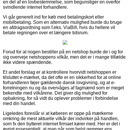
en del af en lovbestemmelse, som begunstiger en overfor
svindlende internet forhandlere.
Vi går generelt ind for køb med betalingskort eller
mobilbetaling. Som en alternativ mulighed burde du bruge
en afdragsordning som f.eks. ViaBill, hvis du hellere vil
betale regningen over et længere tidsrum.
Forud for at nogen bestiller på en netshop burde de i og for
sig overveje netshoppens vilkår, men det er i mange tilfælde
ikke videre spændende.
Et andet forslag er at kontrollere hvorvidt netshoppen er
tilsluttet e-mærket, da det ofte er en sikkerhed for at online
forhandleren føjer gældende dansk lovgivning, og at e-
forretningen nu og da overvåges af fagmænd som er meget
bekendte med vilkårene. Det giver dig mulighed for
opbakning, for så vidt du oplever problemer i forbindelse
med din handel.
Ligeledes foreslår vi at køberen er oppe på mærkerne
omkring de mest aktuelle vilkår der indvirker på handlen,
som fx den bytteret internet firmaet kører med. Her er det i
øvrigt essesentielt, at man når som helst gemmer ens