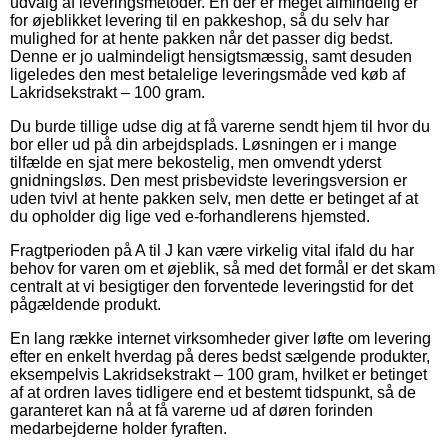
udvalg af leveringsmetoder. En der er meget almindelig er
for øjeblikket levering til en pakkeshop, så du selv har
mulighed for at hente pakken når det passer dig bedst.
Denne er jo ualmindeligt hensigtsmæssig, samt desuden
ligeledes den mest betalelige leveringsmåde ved køb af
Lakridsekstrakt – 100 gram.
Du burde tillige udse dig at få varerne sendt hjem til hvor du
bor eller ud på din arbejdsplads. Løsningen er i mange
tilfælde en sjat mere bekostelig, men omvendt yderst
gnidningsløs. Den mest prisbevidste leveringsversion er
uden tvivl at hente pakken selv, men dette er betinget af at
du opholder dig lige ved e-forhandlerens hjemsted.
Fragtperioden på A til J kan være virkelig vital ifald du har
behov for varen om et øjeblik, så med det formål er det skam
centralt at vi besigtiger den forventede leveringstid for det
pågældende produkt.
En lang række internet virksomheder giver løfte om levering
efter en enkelt hverdag på deres bedst sælgende produkter,
eksempelvis Lakridsekstrakt – 100 gram, hvilket er betinget
af at ordren laves tidligere end et bestemt tidspunkt, så de
garanteret kan nå at få varerne ud af døren forinden
medarbejderne holder fyraften.