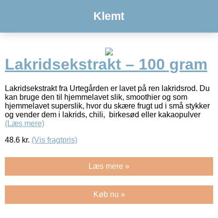
Klemt
Lakridsekstrakt – 100 gram
Lakridsekstrakt fra Urtegården er lavet på ren lakridsrod. Du
kan bruge den til hjemmelavet slik, smoothier og som
hjemmelavet superslik, hvor du skære frugt ud i små stykker
og vender dem i lakrids, chili, birkesød eller kakaopulver
(Læs mere)
48.6
kr.
(Vis fragtpris)
Læs mere »
Køb nu »