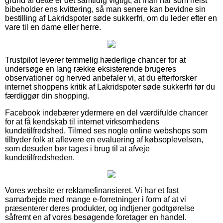
grund af dette er det samtidig vigtigt, at man når som helst
bibeholder ens kvittering, så man senere kan bevidne sin
bestilling af Lakridspoter søde sukkerfri, om du leder efter en
vare til en dame eller herre.
Trustpilot leverer temmelig hæderlige chancer for at
undersøge en lang række eksisterende brugeres
observationer og herved anbefaler vi, at du efterforsker
internet shoppens kritik af Lakridspoter søde sukkerfri før du
færdiggør din shopping.
Facebook indebærer ydermere en del værdifulde chancer
for at få kendskab til internet virksomhedens
kundetilfredshed. Tilmed ses nogle online webshops som
tilbyder folk at aflevere en evaluering af købsoplevelsen,
som desuden bør tages i brug til at afveje
kundetilfredsheden.
Vores website er reklamefinansieret. Vi har et fast
samarbejde med mange e-forretninger i form af at vi
præsenterer deres produkter, og indtjener godtgørelse
såfremt en af vores besøgende foretager en handel.