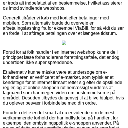
er trods alt indbefattet af en bestemmelse, hvilket assisterer
os imod svindlende webshops.
Generelt tilråder vi køb med kort eller betalinger med
mobilen. Som alternativ burde du overveje en
afbetalingsløsning fra for eksempel ViaBill, for så vidt du ser
en fordel i at afdrage betalingen over et længere tidsrum.
Forud for at folk handler i en internet webshop kunne de i
princippet læse forhandlerens forretningsaftale, det er dog
undertiden ikke super spændende.
Et alternativ kunne måske være at undersøge om e-
forhandleren er verificeret af e-mærket, som typisk er et
kendetegn for at internet firmaet retter sig efter de opstillede
regler, og at online shoppen rutinemæssigt vurderes af
fagmænd som har megen viden om bestemmelserne på
området. Desuden tilbydes du genvej til at blive hjulpet, hvis
du oplever besvær i forbindelse med din ordre.
Foruden dette er det smart at du er vidende om de mest
vedkommende forhold der har indflydelse på handlen, for
eksempel den ombytningspolitik e-shoppen anvender. På