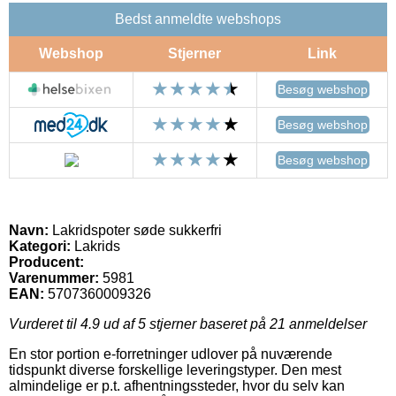
Bedst anmeldte webshops
Webshop
Stjerner
Link
Besøg webshop
Besøg webshop
Besøg webshop
Navn:
Lakridspoter søde sukkerfri
Kategori:
Lakrids
Producent:
Varenummer:
5981
EAN:
5707360009326
Vurderet til
4.9
ud af 5 stjerner baseret på
21
anmeldelser
En stor portion e-forretninger udlover på nuværende
tidspunkt diverse forskellige leveringstyper. Den mest
almindelige er p.t. afhentningssteder, hvor du selv kan