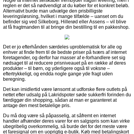
Nogle få internet selskaber frembyder fragtfri levering, men i
reglen er det så nødvendigt at du køber for et konkret beløb.
Alternativt burde man udvælge den prisbilligste
leveringsløsning, hvilket i mange tilfælde – uanset om du
befinder sig ved Silkeborg, Hillerød eller Assens – vil blive
at få fragtmanden til at bringe din bestilling til en pakkeshop.
Det er jo efterhånden særdeles uproblematisk for alle og
enhver at finde frem til de bedste priser på tværs af internet
foretagender, og derfor har masser af e-forhandlere set sig
nødsaget til at reducere prisniveauet på en række af deres
produkter – til børn, og yderligere også til voksne –
eftertrykkeligt, og endda nogle gange yde fragt uden
beregning.
Det kan imidlertid være lønsomt at udforske flere outlets på
nettet efter udsalg på Lakridspoter søde sukkerfri forinden du
færdiggør din shopping, sådan at man er garanteret at
antage den mest betalelige pris.
Du må dog være så påpasselig, at såfremt en internet
handler afhænder deres varer for en salgspris som kan virke
ubegribelig overkommelig, så burde det for det meste være
et faresignal om en uoprigtig e-butik. Køb med betalingskort