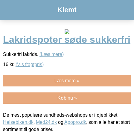
Klemt
Lakridspoter søde sukkerfri
Sukkerfri lakrids.
(Læs mere)
16
kr.
(Vis fragtpris)
Læs mere »
Køb nu »
De mest populære sundheds-webshops er i øjeblikket
Helsebixen.dk
,
Med24.dk
og
Apopro.dk
, som alle har et stort
sortiment til gode priser.