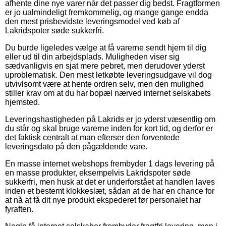
afhente dine nye varer når det passer dig bedst. Fragtformen
er jo ualmindeligt fremkommelig, og mange gange endda
den mest prisbevidste leveringsmodel ved køb af
Lakridspoter søde sukkerfri.
Du burde ligeledes vælge at få varerne sendt hjem til dig
eller ud til din arbejdsplads. Muligheden viser sig
sædvanligvis en sjat mere pebret, men derudover yderst
uproblematisk. Den mest letkøbte leveringsudgave vil dog
utvivlsomt være at hente ordren selv, men den mulighed
stiller krav om at du har bopæl nærved internet selskabets
hjemsted.
Leveringshastigheden på Lakrids er jo yderst væsentlig om
du står og skal bruge varerne inden for kort tid, og derfor er
det faktisk centralt at man efterser den forventede
leveringsdato på den pågældende vare.
En masse internet webshops frembyder 1 dags levering på
en masse produkter, eksempelvis Lakridspoter søde
sukkerfri, men husk at det er underforstået at handlen laves
inden et bestemt klokkeslæt, sådan at de har en chance for
at nå at få dit nye produkt ekspederet før personalet har
fyraften.