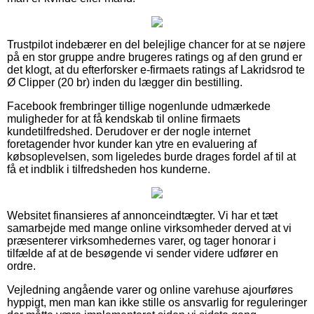
Trustpilot indebærer en del belejlige chancer for at se nøjere
på en stor gruppe andre brugeres ratings og af den grund er
det klogt, at du efterforsker e-firmaets ratings af Lakridsrod te
Ø Clipper (20 br) inden du lægger din bestilling.
Facebook frembringer tillige nogenlunde udmærkede
muligheder for at få kendskab til online firmaets
kundetilfredshed. Derudover er der nogle internet
foretagender hvor kunder kan ytre en evaluering af
købsoplevelsen, som ligeledes burde drages fordel af til at
få et indblik i tilfredsheden hos kunderne.
Websitet finansieres af annonceindtægter. Vi har et tæt
samarbejde med mange online virksomheder derved at vi
præsenterer virksomhedernes varer, og tager honorar i
tilfælde af at de besøgende vi sender videre udfører en
ordre.
Vejledning angående varer og online varehuse ajourføres
hyppigt, men man kan ikke stille os ansvarlig for reguleringer