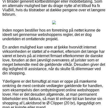
Vi tilråder generelt kortbestillinger eller mobilbetaling. Som
en alternativ mulighed bør du drage nytte af et tilbud fra fx
ViaBill, hvis du tilstræber at dække pengene over et længere
tidsrum.
Inden nogen bestiller hos en forretning på nettet kunne de
ideelt set gennemse webshoppens regler, det er dog
undertiden et omfattende projekt.
En anden mulighed kan være at tjekke hvorvidt internet
virksomheden er støttet af e-mærket, eftersom det længe har
været et bevis på at internet firmaet efterkommer de danske
love, foruden at den jævnligt overværes af jurister som er
meget bekendte med de gældende vilkår. Desuden giver det
dig lejlighed til assistance, når du skulle få dilemmaer ved
din shopping.
Yderligere er det fornuftigt at man er oppe på mærkerne
omkring de mest centrale vedtægter gældende for handlen,
som eksempelvis den ombytningsret online webshoppen
lover. Her er det desuden afgørende, at man permanent
bibeholder ens faktura, så man til enhver tid kan bevise sin
shopping af Lakridsrod te Ø Clipper (20 br), ligegyldigt om
man er kvinde eller mand.