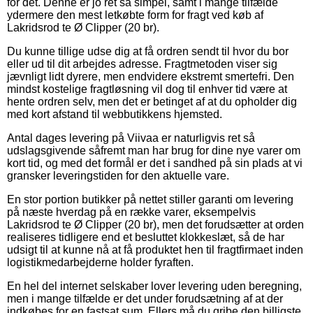
for det. Denne er jo ret så simpel, samt i mange tilfælde
ydermere den mest letkøbte form for fragt ved køb af
Lakridsrod te Ø Clipper (20 br).
Du kunne tillige udse dig at få ordren sendt til hvor du bor
eller ud til dit arbejdes adresse. Fragtmetoden viser sig
jævnligt lidt dyrere, men endvidere ekstremt smertefri. Den
mindst kostelige fragtløsning vil dog til enhver tid være at
hente ordren selv, men det er betinget af at du opholder dig
med kort afstand til webbutikkens hjemsted.
Antal dages levering på Viivaa er naturligvis ret så
udslagsgivende såfremt man har brug for dine nye varer om
kort tid, og med det formål er det i sandhed på sin plads at vi
gransker leveringstiden for den aktuelle vare.
En stor portion butikker på nettet stiller garanti om levering
på næste hverdag på en række varer, eksempelvis
Lakridsrod te Ø Clipper (20 br), men det forudsætter at orden
realiseres tidligere end et besluttet klokkeslæt, så de har
udsigt til at kunne nå at få produktet hen til fragtfirmaet inden
logistikmedarbejderne holder fyraften.
En hel del internet selskaber lover levering uden beregning,
men i mange tilfælde er det under forudsætning af at der
indkøbes for en fastsat sum. Ellers må du gribe den billigste