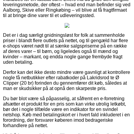
leveringsmetode, der oftest – hvad end man befinder sig ved
Aalborg, Skive eller Ringkøbing – vil blive at få fragtfirmaet
til at bringe dine varer til et udleveringssted.
Det er i dag særligt gnidningsløst for folk at sammenholde
priser i blandt flere outlets på nettet, og til gengæld har flere
e-shops været nødt til at sænke salgspriserne på en række
af deres varer – til børn, og ligeledes også til mænd og
kvinder – markant, og endda nogle gange frembyde fragt
uden betaling.
Derfor kan det ikke desto mindre være gavnligt at kontrollere
nogle få netbutikker efter rabatkoder på Lakridsrod te Ø
Clipper (20 br) forinden du gennemfører dit køb, således at
man er skudsikker på at opnå den skarpeste pris.
Du bør blot være så påpasselig, at såfremt en e-forretning
afsætter et produkt for en pris som kan virke utrolig letkøbt,
bør det i nogle tilfælde være en indikator for en svindel
netshop. Køb med betalingskort er i hvert fald inkluderet i en
forordning, der forsvarer køberen imod bedrageriske
forhandlere på nettet.