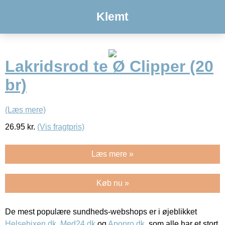
Klemt
Lakridsrod te Ø Clipper (20
br)
(Læs mere)
26.95
kr.
(Vis fragtpris)
Læs mere »
Køb nu »
De mest populære sundheds-webshops er i øjeblikket
Helsebixen.dk
,
Med24.dk
og
Apopro.dk
, som alle har et stort