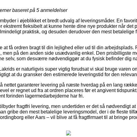
jerner baseret på
5
anmeldelser
embyder i øjeblikket et bredt udvalg af leveringsmåder. En favorit e
r ekstremt fleksibelt at kunne hente dine nye produkter når det 
lmindeligt praktisk, og desuden derudover den mest betalelige f
t få ordren bragt til din lejlighed eller ud til din arbejdsplads. 
, men på den anden side usædvanlig enkel. Den prisbilligste met
rne selv, som desværre nødvendiggør at du fysisk befinder dig n
krids er naturligvis super vigtig forudsat vi skal bruge varen om 
gtigt at du gransker den estimerede leveringstid for den relevan
 på nettet garanterer levering på næste hverdag på en lang rækk
gevel er regnet ud fra at ordren placeres før et angivent tidspunk
ent forinden lagermedarbejderne har fri.
tilbyder fragtfri levering, men undertiden er det så nødvendigt at 
an gribe den mest betalelige leveringsmodel, der i de fleste ti
dingborg eller Aars – vil blive at få fragtfirmaet til at bringe pro