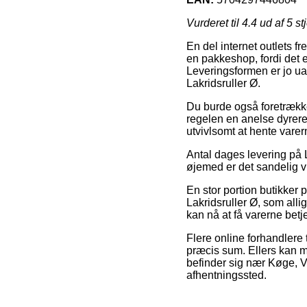
Vurderet til
4.4
ud af 5 st
En del internet outlets fr
en pakkeshop, fordi det e
Leveringsformen er jo ua
Lakridsruller Ø.
Du burde også foretrække a
regelen en anelse dyrere
utvivlsomt at hente vare
Antal dages levering på La
øjemed er det sandelig vi
En stor portion butikker
Lakridsruller Ø, som alli
kan nå at få varerne betj
Flere online forhandlere 
præcis sum. Ellers kan m
befinder sig nær Køge, Vor
afhentningssted.