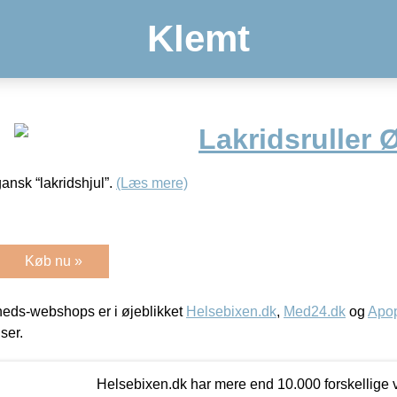
Klemt
Lakridsruller 
nsk “lakridshjul”.
(Læs mere)
Køb nu »
eds-webshops er i øjeblikket
Helsebixen.dk
,
Med24.dk
og
Apop
iser.
Helsebixen.dk har mere end 10.000 forskellige v