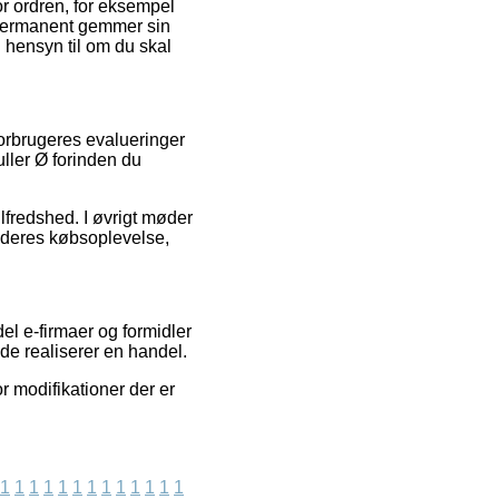
r ordren, for eksempel
n permanent gemmer sin
 hensyn til om du skal
forbrugeres evalueringer
ller Ø forinden du
ilfredshed. I øvrigt møder
f deres købsoplevelse,
l e-firmaer og formidler
de realiserer en handel.
 modifikationer der er
1
1
1
1
1
1
1
1
1
1
1
1
1