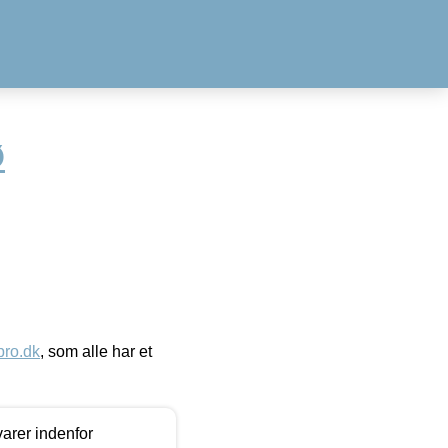
Ø
ro.dk
, som alle har et
arer indenfor