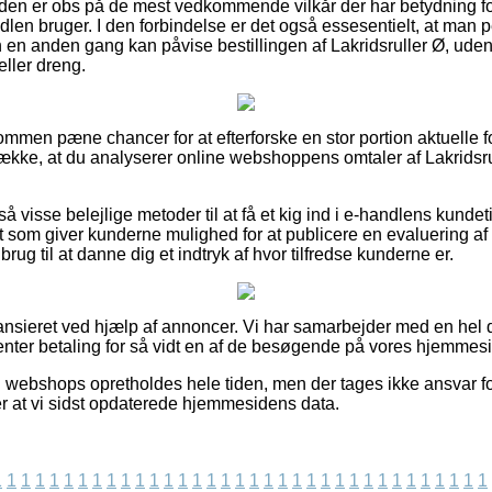
nden er obs på de mest vedkommende vilkår der har betydning fo
len bruger. I den forbindelse er det også essesentielt, at ma
en anden gang kan påvise bestillingen af Lakridsruller Ø, uden
eller dreng.
kommen pæne chancer for at efterforske en stor portion aktuelle 
trække, at du analyserer online webshoppens omtaler af Lakridsru
 visse belejlige metoder til at få et kig ind i e-handlens kundet
tet som giver kunderne mulighed for at publicere en evaluering a
ug til at danne dig et indtryk af hvor tilfredse kunderne er.
nsieret ved hjælp af annoncer. Vi har samarbejder med en hel de
enter betaling for så vidt en af de besøgende på vores hjemmesi
 webshops opretholdes hele tiden, men der tages ikke ansvar for
er at vi sidst opdaterede hjemmesidens data.
1
1
1
1
1
1
1
1
1
1
1
1
1
1
1
1
1
1
1
1
1
1
1
1
1
1
1
1
1
1
1
1
1
1
1