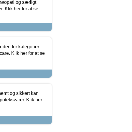
møopati og særligt
 Klik her for at se
nden for kategorier
re. Klik her for at se
emt og sikkert kan
oteksvarer. Klik her