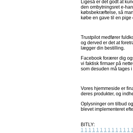
Ligeså er det godt at ku
den ombytningsret e-hand
købsbekræftelse, så man 
købe en gave til en pige 
Trustpilot medfører fuld
og derved er det at fore
lægger din bestilling.
Facebook forærer dig også
vi faktisk firmaer på net
som desuden må tages i br
Vores hjemmeside er fina
deres produkter, og indh
Oplysninger om tilbud og
blevet implementeret eft
BITLY:
1
1
1
1
1
1
1
1
1
1
1
1
1