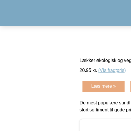
Lækker økologisk og vega
20.95
kr.
(Vis fragtpris)
Læs mere »
De mest populære sundh
stort sortiment til gode pr