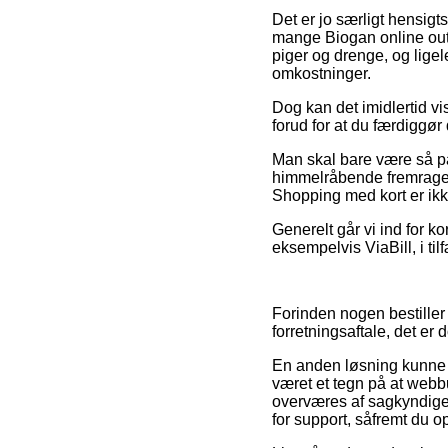
Det er jo særligt hensigt
mange Biogan online outl
piger og drenge, og lige
omkostninger.
Dog kan det imidlertid vis
forud for at du færdiggør
Man skal bare være så på
himmelråbende fremragend
Shopping med kort er ikke
Generelt går vi ind for k
eksempelvis ViaBill, i ti
Forinden nogen bestille
forretningsaftale, det er 
En anden løsning kunne 
været et tegn på at webb
overværes af sagkyndig
for support, såfremt du o