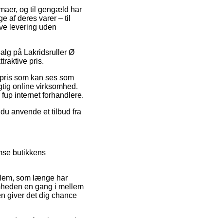
rmaer, og til gengæld har
 af deres varer – til
ove levering uden
salg på Lakridsruller Ø
traktive pris.
gspris som kan ses som
gtig online virksomhed.
fup internet forhandlere.
 du anvende et tilbud fra
mse butikkens
dlem, som længe har
somheden en gang i mellem
 giver det dig chance