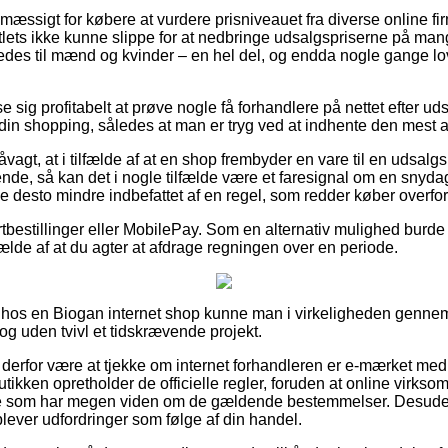
smæssigt for købere at vurdere prisniveauet fra diverse online fi
ets ikke kunne slippe for at nedbringe udsalgspriserne på mange
ledes til mænd og kvinder – en hel del, og endda nogle gange l
e sig profitabelt at prøve nogle få forhandlere på nettet efter ud
 din shopping, således at man er tryg ved at indhente den mest at
vagt, at i tilfælde af at en shop frembyder en vare til en udsal
e, så kan det i nogle tilfælde være et faresignal om en snyda
 desto mindre indbefattet af en regel, som redder køber overfor 
ortbestillinger eller MobilePay. Som en alternativ mulighed burde
lfælde af at du agter at afdrage regningen over en periode.
r hos en Biogan internet shop kunne man i virkeligheden genne
dog uden tvivl et tidskrævende projekt.
derfor være at tjekke om internet forhandleren er e-mærket me
utikken opretholder de officielle regler, foruden at online virk
e som har megen viden om de gældende bestemmelser. Desuden
plever udfordringer som følge af din handel.