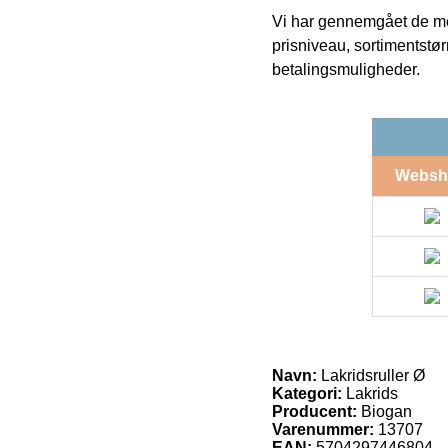
Vi har gennemgået de mes
prisniveau, sortimentstø
betalingsmuligheder.
Websh
Navn:
Lakridsruller Ø
Kategori:
Lakrids
Producent:
Biogan
Varenummer:
13707
EAN:
5704297446804