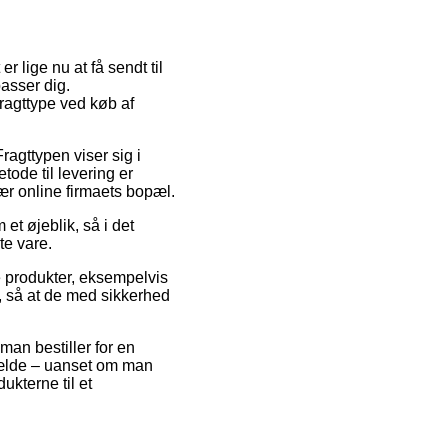
r lige nu at få sendt til
passer dig.
ragttype ved køb af
Fragttypen viser sig i
ode til levering er
ær online firmaets bopæl.
et øjeblik, så i det
te vare.
e produkter, eksempelvis
t, så at de med sikkerhed
man bestiller for en
lfælde – uanset om man
dukterne til et