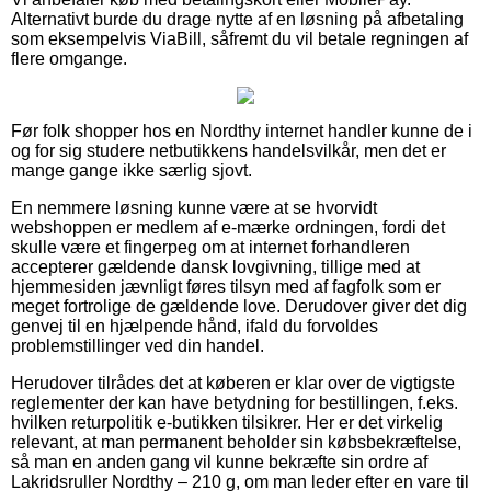
Alternativt burde du drage nytte af en løsning på afbetaling
som eksempelvis ViaBill, såfremt du vil betale regningen af
flere omgange.
Før folk shopper hos en Nordthy internet handler kunne de i
og for sig studere netbutikkens handelsvilkår, men det er
mange gange ikke særlig sjovt.
En nemmere løsning kunne være at se hvorvidt
webshoppen er medlem af e-mærke ordningen, fordi det
skulle være et fingerpeg om at internet forhandleren
accepterer gældende dansk lovgivning, tillige med at
hjemmesiden jævnligt føres tilsyn med af fagfolk som er
meget fortrolige de gældende love. Derudover giver det dig
genvej til en hjælpende hånd, ifald du forvoldes
problemstillinger ved din handel.
Herudover tilrådes det at køberen er klar over de vigtigste
reglementer der kan have betydning for bestillingen, f.eks.
hvilken returpolitik e-butikken tilsikrer. Her er det virkelig
relevant, at man permanent beholder sin købsbekræftelse,
så man en anden gang vil kunne bekræfte sin ordre af
Lakridsruller Nordthy – 210 g, om man leder efter en vare til