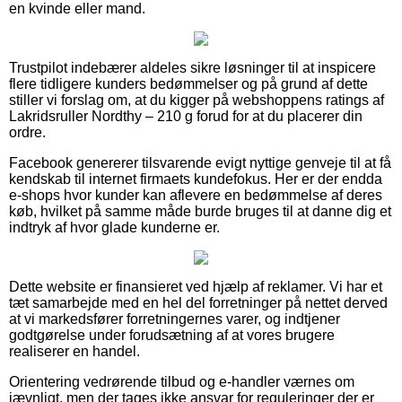
en kvinde eller mand.
Trustpilot indebærer aldeles sikre løsninger til at inspicere
flere tidligere kunders bedømmelser og på grund af dette
stiller vi forslag om, at du kigger på webshoppens ratings af
Lakridsruller Nordthy – 210 g forud for at du placerer din
ordre.
Facebook genererer tilsvarende evigt nyttige genveje til at få
kendskab til internet firmaets kundefokus. Her er der endda
e-shops hvor kunder kan aflevere en bedømmelse af deres
køb, hvilket på samme måde burde bruges til at danne dig et
indtryk af hvor glade kunderne er.
Dette website er finansieret ved hjælp af reklamer. Vi har et
tæt samarbejde med en hel del forretninger på nettet derved
at vi markedsfører forretningernes varer, og indtjener
godtgørelse under forudsætning af at vores brugere
realiserer en handel.
Orientering vedrørende tilbud og e-handler værnes om
jævnligt, men der tages ikke ansvar for reguleringer der er