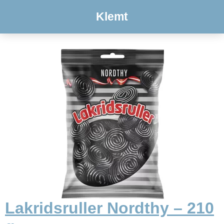
Klemt
Lakridsruller Nordthy – 210