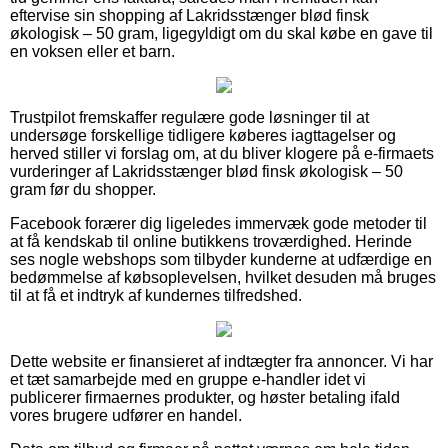
eftervise sin shopping af Lakridsstænger blød finsk
økologisk – 50 gram, ligegyldigt om du skal købe en gave til
en voksen eller et barn.
Trustpilot fremskaffer regulære gode løsninger til at
undersøge forskellige tidligere køberes iagttagelser og
herved stiller vi forslag om, at du bliver klogere på e-firmaets
vurderinger af Lakridsstænger blød finsk økologisk – 50
gram før du shopper.
Facebook forærer dig ligeledes immervæk gode metoder til
at få kendskab til online butikkens troværdighed. Herinde
ses nogle webshops som tilbyder kunderne at udfærdige en
bedømmelse af købsoplevelsen, hvilket desuden må bruges
til at få et indtryk af kundernes tilfredshed.
Dette website er finansieret af indtægter fra annoncer. Vi har
et tæt samarbejde med en gruppe e-handler idet vi
publicerer firmaernes produkter, og høster betaling ifald
vores brugere udfører en handel.