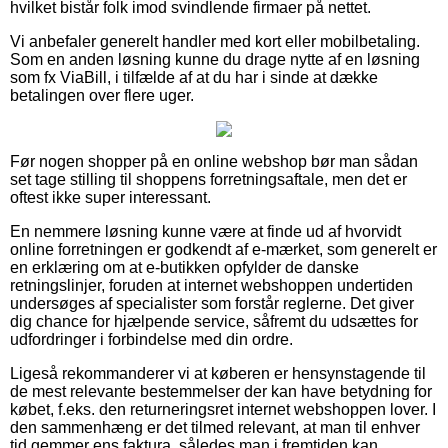
hvilket bistår folk imod svindlende firmaer på nettet.
Vi anbefaler generelt handler med kort eller mobilbetaling.
Som en anden løsning kunne du drage nytte af en løsning
som fx ViaBill, i tilfælde af at du har i sinde at dække
betalingen over flere uger.
Før nogen shopper på en online webshop bør man sådan
set tage stilling til shoppens forretningsaftale, men det er
oftest ikke super interessant.
En nemmere løsning kunne være at finde ud af hvorvidt
online forretningen er godkendt af e-mærket, som generelt er
en erklæring om at e-butikken opfylder de danske
retningslinjer, foruden at internet webshoppen undertiden
undersøges af specialister som forstår reglerne. Det giver
dig chance for hjælpende service, såfremt du udsættes for
udfordringer i forbindelse med din ordre.
Ligeså rekommanderer vi at køberen er hensynstagende til
de mest relevante bestemmelser der kan have betydning for
købet, f.eks. den returneringsret internet webshoppen lover. I
den sammenhæng er det tilmed relevant, at man til enhver
tid gemmer ens faktura, således man i fremtiden kan