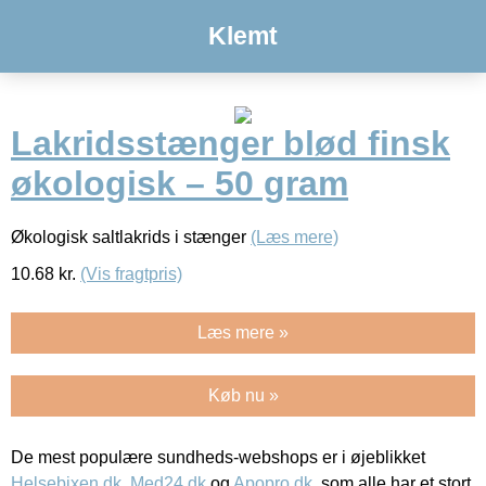
Klemt
Lakridsstænger blød finsk
økologisk – 50 gram
Økologisk saltlakrids i stænger
(Læs mere)
10.68
kr.
(Vis fragtpris)
Læs mere »
Køb nu »
De mest populære sundheds-webshops er i øjeblikket
Helsebixen.dk
,
Med24.dk
og
Apopro.dk
, som alle har et stort