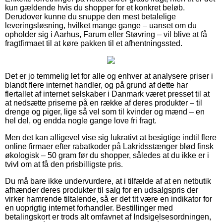
kun gældende hvis du shopper for et konkret beløb.
Derudover kunne du snuppe den mest betalelige
leveringsløsning, hvilket mange gange – uanset om du
opholder sig i Aarhus, Farum eller Støvring – vil blive at få
fragtfirmaet til at køre pakken til et afhentningssted.
Det er jo temmelig let for alle og enhver at analysere priser i
blandt flere internet handler, og på grund af dette har
flertallet af internet selskaber i Danmark været presset til at
at nedsætte priserne på en række af deres produkter – til
drenge og piger, lige så vel som til kvinder og mænd – en
hel del, og endda nogle gange love fri fragt.
Men det kan alligevel vise sig lukrativt at besigtige indtil flere
online firmaer efter rabatkoder på Lakridsstænger blød finsk
økologisk – 50 gram før du shopper, således at du ikke er i
tvivl om at få den prisbilligste pris.
Du må bare ikke undervurdere, at i tilfælde af at en netbutik
afhænder deres produkter til salg for en udsalgspris der
virker hamrende tiltalende, så er det tit være en indikator for
en uoprigtig internet forhandler. Bestillinger med
betalingskort er trods alt omfavnet af Indsigelsesordningen,