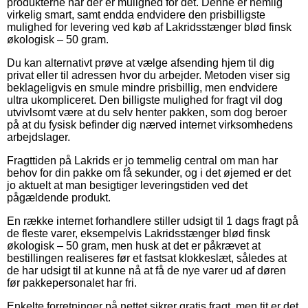
produkterne når der er mulighed for det. Denne er nemlig
virkelig smart, samt endda endvidere den prisbilligste
mulighed for levering ved køb af Lakridsstænger blød finsk
økologisk – 50 gram.
Du kan alternativt prøve at vælge afsending hjem til dig
privat eller til adressen hvor du arbejder. Metoden viser sig
beklageligvis en smule mindre prisbillig, men endvidere
ultra ukompliceret. Den billigste mulighed for fragt vil dog
utvivlsomt være at du selv henter pakken, som dog beroer
på at du fysisk befinder dig nærved internet virksomhedens
arbejdslager.
Fragttiden på Lakrids er jo temmelig central om man har
behov for din pakke om få sekunder, og i det øjemed er det
jo aktuelt at man besigtiger leveringstiden ved det
pågældende produkt.
En række internet forhandlere stiller udsigt til 1 dags fragt på
de fleste varer, eksempelvis Lakridsstænger blød finsk
økologisk – 50 gram, men husk at det er påkrævet at
bestillingen realiseres før et fastsat klokkeslæt, således at
de har udsigt til at kunne nå at få de nye varer ud af døren
før pakkepersonalet har fri.
Enkelte forretninger på nettet sikrer gratis fragt, men tit er det