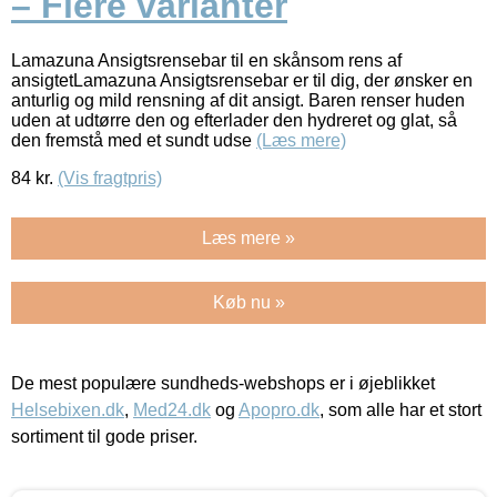
– Flere varianter
Lamazuna Ansigtsrensebar til en skånsom rens af
ansigtetLamazuna Ansigtsrensebar er til dig, der ønsker en
anturlig og mild rensning af dit ansigt. Baren renser huden
uden at udtørre den og efterlader den hydreret og glat, så
den fremstå med et sundt udse
(Læs mere)
84
kr.
(Vis fragtpris)
Læs mere »
Køb nu »
De mest populære sundheds-webshops er i øjeblikket
Helsebixen.dk
,
Med24.dk
og
Apopro.dk
, som alle har et stort
sortiment til gode priser.