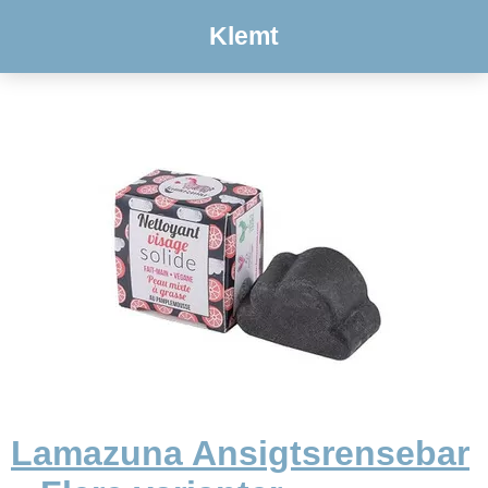
Klemt
Lamazuna Ansigtsrensebar