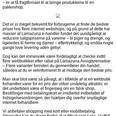
– er at få fragtfirmaet til at bringe produkterne til en
pakkeshop.
Det er jo meget bekvemt for forbrugerne at finde de bedste
priser hos flere internet webshops, og på grund af dette har
masser af Lamazuna e-handler fundet det uundgåeligt at
reducere salgspriserne på varerne – til piger og drenge, og
ligeledes til herrer og damer – eftertrykkeligt, og endda nogle
gange love levering uden gebyr.
Dog kan det immervæk være fordelagtigt at checke indtil
flere webbutikker efter rabat på Lamazuna Ansigtsrensebar
– Flere varianter forinden du gennemfører din handel,
således at du er velinformeret til at modtage den bedste pris.
Man skal blot være så påvagt, at i tilfælde af at en webbutik
forhandler varer for en pris der virker umådelig attraktiv, er
det undertiden være et fingerpeg om en falsk shop.
Bestillinger med betalingskort er imidlertid indbefattet af
Indsigelsesordningen, der hjælper dig overfor snydagtige
internet forhandlere.
Vi anbefaler shopping med kort eller mobilbetaling.
Alternativt kan du drage fordel af et tilbud som f.eks. ViaBill,