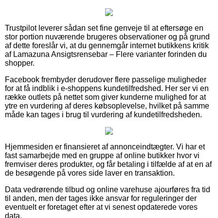
Trustpilot leverer sådan set fine genveje til at eftersøge en
stor portion nuværende brugeres observationer og på grund
af dette foreslår vi, at du gennemgår internet butikkens kritik
af Lamazuna Ansigtsrensebar – Flere varianter forinden du
shopper.
Facebook frembyder derudover flere passelige muligheder
for at få indblik i e-shoppens kundetilfredshed. Her ser vi en
række outlets på nettet som giver kunderne mulighed for at
ytre en vurdering af deres købsoplevelse, hvilket på samme
måde kan tages i brug til vurdering af kundetilfredsheden.
Hjemmesiden er finansieret af annonceindtægter. Vi har et
fast samarbejde med en gruppe af online butikker hvor vi
fremviser deres produkter, og får betaling i tilfælde af at en af
de besøgende på vores side laver en transaktion.
Data vedrørende tilbud og online varehuse ajourføres fra tid
til anden, men der tages ikke ansvar for reguleringer der
eventuelt er foretaget efter at vi senest opdaterede vores
data.