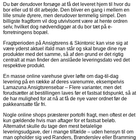
Du bør derudover forsøge at få det leveret hjem til hvor du
bor eller ud til dit arbejde. Den bliver en gang i mellem en
lille smule dyrere, men derudover temmelig simpel. Den
billigste fragtform vil dog utvivlsomt være at hente ordren
selv, hvilket dog nødvendiggør at du bor tæt på e-
forretningens bopæl.
Fragtperioden på Ansigtsrens & Skintonic kan vise sig at
være yderst aktuel ifald man står og skal bruge dine nye
produkter med det samme, så af den grund er det rigtig
centralt at man finder den anslåede leveringsdato ved det
respektive produkt.
En masse online varehuse giver løfte om dag-til-dag
levering på en række af deres varenumre, eksempelvis
Lamazuna Ansigtsrensebar – Flere varianter, men det
forudsætter at bestillingen laves før et fastsat tidspunkt, så at
de har mulighed for at nå at få de nye varer ordnet før de
pakkeansatte får fri.
Nogle online shops præsterer portofri fragt, men oftest er det
kun gældende hvis man aftager for et fastsat beløb.
Alternativt skulle du tage den mest betalelige
leveringsudgave, der i mange tilfælde – uden hensyn til om
man opholder sig ved Randers, Brønderslev eller Bramming