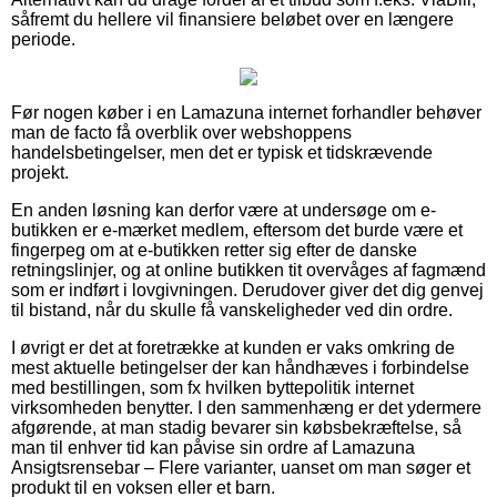
såfremt du hellere vil finansiere beløbet over en længere
periode.
Før nogen køber i en Lamazuna internet forhandler behøver
man de facto få overblik over webshoppens
handelsbetingelser, men det er typisk et tidskrævende
projekt.
En anden løsning kan derfor være at undersøge om e-
butikken er e-mærket medlem, eftersom det burde være et
fingerpeg om at e-butikken retter sig efter de danske
retningslinjer, og at online butikken tit overvåges af fagmænd
som er indført i lovgivningen. Derudover giver det dig genvej
til bistand, når du skulle få vanskeligheder ved din ordre.
I øvrigt er det at foretrække at kunden er vaks omkring de
mest aktuelle betingelser der kan håndhæves i forbindelse
med bestillingen, som fx hvilken byttepolitik internet
virksomheden benytter. I den sammenhæng er det ydermere
afgørende, at man stadig bevarer sin købsbekræftelse, så
man til enhver tid kan påvise sin ordre af Lamazuna
Ansigtsrensebar – Flere varianter, uanset om man søger et
produkt til en voksen eller et barn.