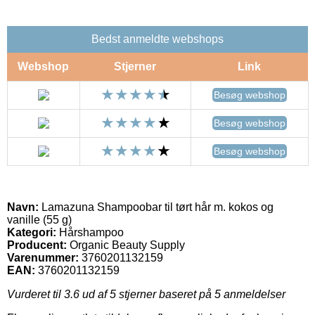
Bedst anmeldte webshops
Webshop
Stjerner
Link
Besøg webshop
Besøg webshop
Besøg webshop
Navn:
Lamazuna Shampoobar til tørt hår m. kokos og
vanille (55 g)
Kategori:
Hårshampoo
Producent:
Organic Beauty Supply
Varenummer:
3760201132159
EAN:
3760201132159
Vurderet til
3.6
ud af 5 stjerner baseret på
5
anmeldelser