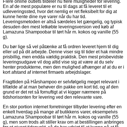
Flere online outlets tildeler nu flere muligheder for levering.
En af de mest populære er nu til dags at få leveret til et
udleveringssted, hvor det nemlig er ret fleksibelt for dig at
kunne hente dine nye varer når du har tid.
Leveringsmetoden er altså særdeles let gængelig, og typisk
desuden den mest letkøbte leveringsversion ved køb af
Lamazuna Shampoobar til tørt hår m. kokos og vanille (55
g).
Du bør lige så vel påtænke at få ordren leveret hjem til dig
eller ud på dit arbejde. Denne viser sig til tider et hak mindre
prisbillig, men endda vældig praktisk. Den mest prisbevidste
leveringsudgave vil dog altid vise sig at være at du selv
henter produkterne, men den mulighed afhænger af at du er i
kort afstand af internet firmaets arbejdslager.
Fragttiden på Hårshampoo er selvfølgelig meget relevant i
tilfælde af at man behøver din pakke om kort tid, og af den
grund er det ret så fornuftigt at vi kigger nærmere på
tidshorisonten for levering ved den relevante vare.
En stor portion internet forretninger tilbyder levering efter en
enkelt hverdag på mange af butikkens varer, eksempelvis
Lamazuna Shampoobar til tørt hår m. kokos og vanille (55
g), men som trods alt stiller krav om at bestillingen anbringes