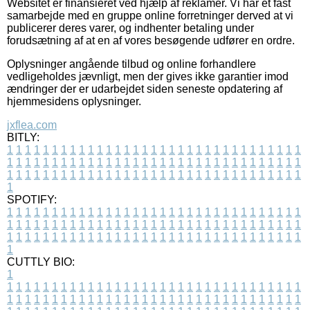
Websitet er finansieret ved hjælp af reklamer. Vi har et fast
samarbejde med en gruppe online forretninger derved at vi
publicerer deres varer, og indhenter betaling under
forudsætning af at en af vores besøgende udfører en ordre.
Oplysninger angående tilbud og online forhandlere
vedligeholdes jævnligt, men der gives ikke garantier imod
ændringer der er udarbejdet siden seneste opdatering af
hjemmesidens oplysninger.
jxflea.com
BITLY:
1
1
1
1
1
1
1
1
1
1
1
1
1
1
1
1
1
1
1
1
1
1
1
1
1
1
1
1
1
1
1
1
1
1
1
1
1
1
1
1
1
1
1
1
1
1
1
1
1
1
1
1
1
1
1
1
1
1
1
1
1
1
1
1
1
1
1
1
1
1
1
1
1
1
1
1
1
1
1
1
1
1
1
1
1
1
1
1
1
1
1
1
1
1
1
1
1
1
1
1
SPOTIFY:
1
1
1
1
1
1
1
1
1
1
1
1
1
1
1
1
1
1
1
1
1
1
1
1
1
1
1
1
1
1
1
1
1
1
1
1
1
1
1
1
1
1
1
1
1
1
1
1
1
1
1
1
1
1
1
1
1
1
1
1
1
1
1
1
1
1
1
1
1
1
1
1
1
1
1
1
1
1
1
1
1
1
1
1
1
1
1
1
1
1
1
1
1
1
1
1
1
1
1
1
CUTTLY BIO:
1
1
1
1
1
1
1
1
1
1
1
1
1
1
1
1
1
1
1
1
1
1
1
1
1
1
1
1
1
1
1
1
1
1
1
1
1
1
1
1
1
1
1
1
1
1
1
1
1
1
1
1
1
1
1
1
1
1
1
1
1
1
1
1
1
1
1