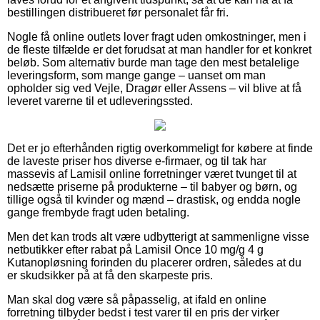
bestillingen distribueret før personalet får fri.
Nogle få online outlets lover fragt uden omkostninger, men i
de fleste tilfælde er det forudsat at man handler for et konkret
beløb. Som alternativ burde man tage den mest betalelige
leveringsform, som mange gange – uanset om man
opholder sig ved Vejle, Dragør eller Assens – vil blive at få
leveret varerne til et udleveringssted.
Det er jo efterhånden rigtig overkommeligt for købere at finde
de laveste priser hos diverse e-firmaer, og til tak har
massevis af Lamisil online forretninger været tvunget til at
nedsætte priserne på produkterne – til babyer og børn, og
tillige også til kvinder og mænd – drastisk, og endda nogle
gange frembyde fragt uden betaling.
Men det kan trods alt være udbytterigt at sammenligne visse
netbutikker efter rabat på Lamisil Once 10 mg/g 4 g
Kutanopløsning forinden du placerer ordren, således at du
er skudsikker på at få den skarpeste pris.
Man skal dog være så påpasselig, at ifald en online
forretning tilbyder bedst i test varer til en pris der virker