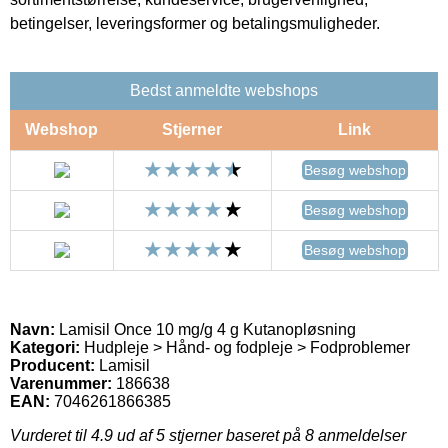
betingelser, leveringsformer og betalingsmuligheder.
Bedst anmeldte webshops
Webshop
Stjerner
Link
Besøg webshop
Besøg webshop
Besøg webshop
Navn:
Lamisil Once 10 mg/g 4 g Kutanopløsning
Kategori:
Hudpleje > Hånd- og fodpleje > Fodproblemer
Producent:
Lamisil
Varenummer:
186638
EAN:
7046261866385
Vurderet til
4.9
ud af 5 stjerner baseret på
8
anmeldelser