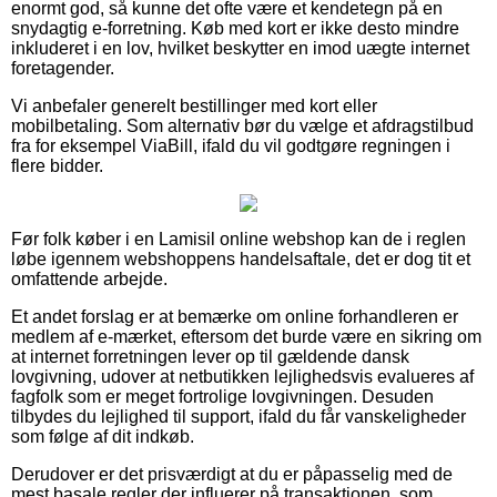
enormt god, så kunne det ofte være et kendetegn på en
snydagtig e-forretning. Køb med kort er ikke desto mindre
inkluderet i en lov, hvilket beskytter en imod uægte internet
foretagender.
Vi anbefaler generelt bestillinger med kort eller
mobilbetaling. Som alternativ bør du vælge et afdragstilbud
fra for eksempel ViaBill, ifald du vil godtgøre regningen i
flere bidder.
Før folk køber i en Lamisil online webshop kan de i reglen
løbe igennem webshoppens handelsaftale, det er dog tit et
omfattende arbejde.
Et andet forslag er at bemærke om online forhandleren er
medlem af e-mærket, eftersom det burde være en sikring om
at internet forretningen lever op til gældende dansk
lovgivning, udover at netbutikken lejlighedsvis evalueres af
fagfolk som er meget fortrolige lovgivningen. Desuden
tilbydes du lejlighed til support, ifald du får vanskeligheder
som følge af dit indkøb.
Derudover er det prisværdigt at du er påpasselig med de
mest basale regler der influerer på transaktionen, som