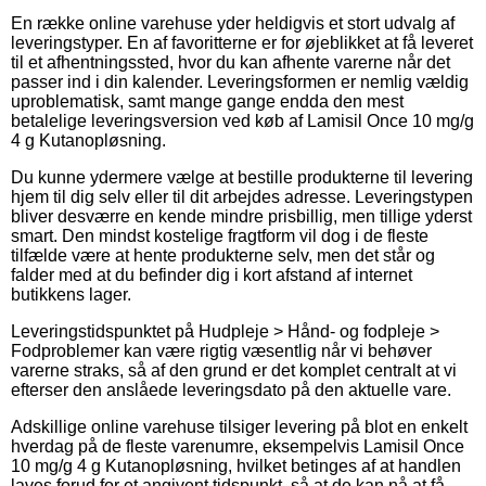
En række online varehuse yder heldigvis et stort udvalg af
leveringstyper. En af favoritterne er for øjeblikket at få leveret
til et afhentningssted, hvor du kan afhente varerne når det
passer ind i din kalender. Leveringsformen er nemlig vældig
uproblematisk, samt mange gange endda den mest
betalelige leveringsversion ved køb af Lamisil Once 10 mg/g
4 g Kutanopløsning.
Du kunne ydermere vælge at bestille produkterne til levering
hjem til dig selv eller til dit arbejdes adresse. Leveringstypen
bliver desværre en kende mindre prisbillig, men tillige yderst
smart. Den mindst kostelige fragtform vil dog i de fleste
tilfælde være at hente produkterne selv, men det står og
falder med at du befinder dig i kort afstand af internet
butikkens lager.
Leveringstidspunktet på Hudpleje > Hånd- og fodpleje >
Fodproblemer kan være rigtig væsentlig når vi behøver
varerne straks, så af den grund er det komplet centralt at vi
efterser den anslåede leveringsdato på den aktuelle vare.
Adskillige online varehuse tilsiger levering på blot en enkelt
hverdag på de fleste varenumre, eksempelvis Lamisil Once
10 mg/g 4 g Kutanopløsning, hvilket betinges af at handlen
laves forud for et angivent tidspunkt, så at de kan nå at få