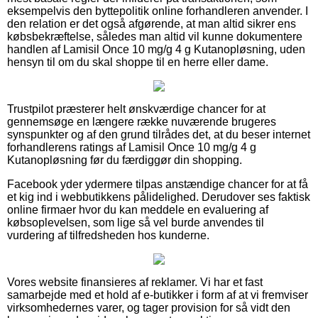
eksempelvis den byttepolitik online forhandleren anvender. I
den relation er det også afgørende, at man altid sikrer ens
købsbekræftelse, således man altid vil kunne dokumentere
handlen af Lamisil Once 10 mg/g 4 g Kutanopløsning, uden
hensyn til om du skal shoppe til en herre eller dame.
Trustpilot præsterer helt ønskværdige chancer for at
gennemsøge en længere række nuværende brugeres
synspunkter og af den grund tilrådes det, at du beser internet
forhandlerens ratings af Lamisil Once 10 mg/g 4 g
Kutanopløsning før du færdiggør din shopping.
Facebook yder ydermere tilpas anstændige chancer for at få
et kig ind i webbutikkens pålidelighed. Derudover ses faktisk
online firmaer hvor du kan meddele en evaluering af
købsoplevelsen, som lige så vel burde anvendes til
vurdering af tilfredsheden hos kunderne.
Vores website finansieres af reklamer. Vi har et fast
samarbejde med et hold af e-butikker i form af at vi fremviser
virksomhedernes varer, og tager provision for så vidt den