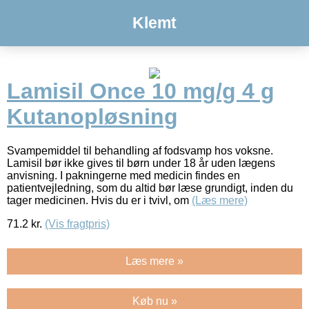
Klemt
Lamisil Once 10 mg/g 4 g
Kutanopløsning
Svampemiddel til behandling af fodsvamp hos voksne.
Lamisil bør ikke gives til børn under 18 år uden lægens
anvisning. I pakningerne med medicin findes en
patientvejledning, som du altid bør læse grundigt, inden du
tager medicinen. Hvis du er i tvivl, om
(Læs mere)
71.2
kr.
(Vis fragtpris)
Læs mere »
Køb nu »