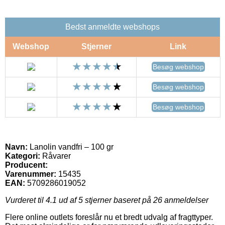
Bedst anmeldte webshops
Webshop
Stjerner
Link
Besøg webshop
Besøg webshop
Besøg webshop
Navn:
Lanolin vandfri – 100 gr
Kategori:
Råvarer
Producent:
Varenummer:
15435
EAN:
5709286019052
Vurderet til
4.1
ud af 5 stjerner baseret på
26
anmeldelser
Flere online outlets foreslår nu et bredt udvalg af fragttyper.