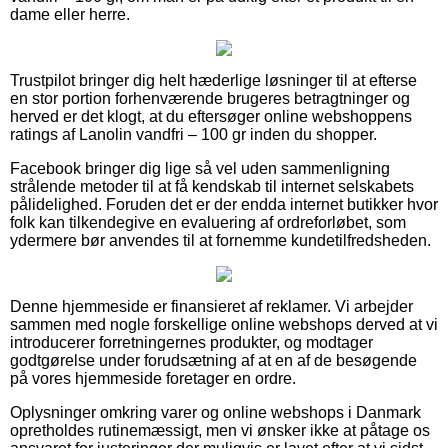
dame eller herre.
Trustpilot bringer dig helt hæderlige løsninger til at efterse
en stor portion forhenværende brugeres betragtninger og
herved er det klogt, at du eftersøger online webshoppens
ratings af Lanolin vandfri – 100 gr inden du shopper.
Facebook bringer dig lige så vel uden sammenligning
strålende metoder til at få kendskab til internet selskabets
pålidelighed. Foruden det er der endda internet butikker hvor
folk kan tilkendegive en evaluering af ordreforløbet, som
ydermere bør anvendes til at fornemme kundetilfredsheden.
Denne hjemmeside er finansieret af reklamer. Vi arbejder
sammen med nogle forskellige online webshops derved at vi
introducerer forretningernes produkter, og modtager
godtgørelse under forudsætning af at en af de besøgende
på vores hjemmeside foretager en ordre.
Oplysninger omkring varer og online webshops i Danmark
opretholdes rutinemæssigt, men vi ønsker ikke at påtage os