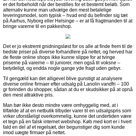
er det forbeholdt når der bestilles for et bestemt beløb. Som
alternativ kunne man udvælge den mest betalelige
leveringsmodel, som typisk – hvad end du befinder sig tæt
på Aarhus, Nyborg eller Helsinge – er at få fragtmanden til at
bringe varerne til en pakkeshop.
Det er jo ekstremt gnidningsløst for os alle at finde frem til de
bedste priser på diverse forhandlere på nettet, og herved har
de fleste online shops ikke kunne slippe for at tvinge
priserne på varerne – til juniorer, men også til voksne –
betydeligt, og endda nogle gange yde fragt uden gebyr.
Til gengæld kan det alligevel blive gunstigt at analysere
diverse online firmaer efter udsalg på Lanolin vandfri – 100
gr forinden du shopper, sådan at du er skudsikker på at opnå
den mest attraktive pris.
Man bør ikke desto mindre være omhyggelig med, at i
tilfælde af at en netbutik tilbyder varer til en udsalgspris som
virker uforståeligt overkommelig, kunne det undertiden være
et tegn på en falsk internet webshop. Køb med kort er i hvert
fald en del af et regelsæt, der begunstiger dig som kunde
imod uægte firmaer på nettet.