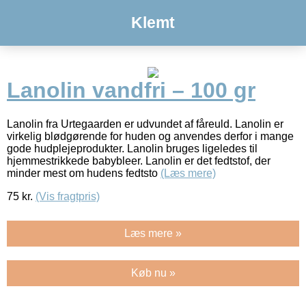
Klemt
Lanolin vandfri – 100 gr
Lanolin fra Urtegaarden er udvundet af fåreuld. Lanolin er
virkelig blødgørende for huden og anvendes derfor i mange
gode hudplejeprodukter. Lanolin bruges ligeledes til
hjemmestrikkede babybleer. Lanolin er det fedtstof, der
minder mest om hudens fedtsto
(Læs mere)
75
kr.
(Vis fragtpris)
Læs mere »
Køb nu »