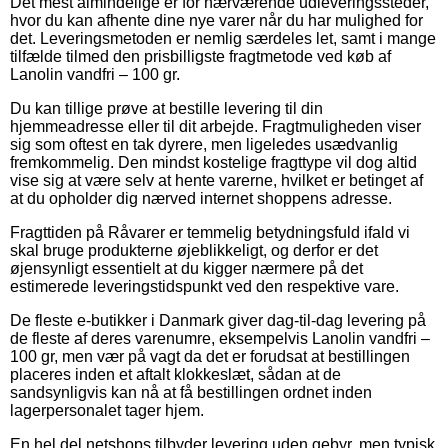
Det mest almindelige er for nærværende udleveringssteder,
hvor du kan afhente dine nye varer når du har mulighed for
det. Leveringsmetoden er nemlig særdeles let, samt i mange
tilfælde tilmed den prisbilligste fragtmetode ved køb af
Lanolin vandfri – 100 gr.
Du kan tillige prøve at bestille levering til din
hjemmeadresse eller til dit arbejde. Fragtmuligheden viser
sig som oftest en tak dyrere, men ligeledes usædvanlig
fremkommelig. Den mindst kostelige fragttype vil dog altid
vise sig at være selv at hente varerne, hvilket er betinget af
at du opholder dig nærved internet shoppens adresse.
Fragttiden på Råvarer er temmelig betydningsfuld ifald vi
skal bruge produkterne øjeblikkeligt, og derfor er det
øjensynligt essentielt at du kigger nærmere på det
estimerede leveringstidspunkt ved den respektive vare.
De fleste e-butikker i Danmark giver dag-til-dag levering på
de fleste af deres varenumre, eksempelvis Lanolin vandfri –
100 gr, men vær på vagt da det er forudsat at bestillingen
placeres inden et aftalt klokkeslæt, sådan at de
sandsynligvis kan nå at få bestillingen ordnet inden
lagerpersonalet tager hjem.
En hel del netshops tilbyder levering uden gebyr, men typisk