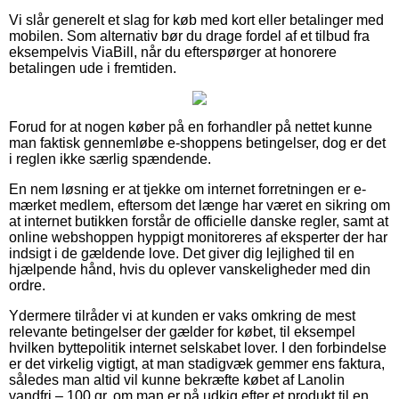
Vi slår generelt et slag for køb med kort eller betalinger med
mobilen. Som alternativ bør du drage fordel af et tilbud fra
eksempelvis ViaBill, når du efterspørger at honorere
betalingen ude i fremtiden.
Forud for at nogen køber på en forhandler på nettet kunne
man faktisk gennemløbe e-shoppens betingelser, dog er det
i reglen ikke særlig spændende.
En nem løsning er at tjekke om internet forretningen er e-
mærket medlem, eftersom det længe har været en sikring om
at internet butikken forstår de officielle danske regler, samt at
online webshoppen hyppigt monitoreres af eksperter der har
indsigt i de gældende love. Det giver dig lejlighed til en
hjælpende hånd, hvis du oplever vanskeligheder med din
ordre.
Ydermere tilråder vi at kunden er vaks omkring de mest
relevante betingelser der gælder for købet, til eksempel
hvilken byttepolitik internet selskabet lover. I den forbindelse
er det virkelig vigtigt, at man stadigvæk gemmer ens faktura,
således man altid vil kunne bekræfte købet af Lanolin
vandfri – 100 gr, om man er på udkig efter et produkt til en