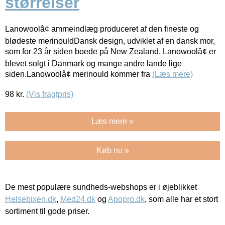
størrelser
Lanowoolâ¢ ammeindlæg produceret af den fineste og
blødeste merinouldDansk design, udviklet af en dansk mor,
som for 23 år siden boede på New Zealand. Lanowoolâ¢ er
blevet solgt i Danmark og mange andre lande lige
siden.Lanowoolâ¢ merinould kommer fra
(Læs mere)
98
kr.
(Vis fragtpris)
Læs mere »
Køb nu »
De mest populære sundheds-webshops er i øjeblikket
Helsebixen.dk
,
Med24.dk
og
Apopro.dk
, som alle har et stort
sortiment til gode priser.