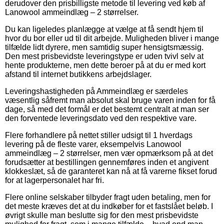
derudover den prisbilligste metode til levering ved køb af
Lanowool ammeindlæg – 2 størrelser.
Du kan ligeledes planlægge at vælge at få sendt hjem til
hvor du bor eller ud til dit arbejde. Muligheden bliver i mange
tilfælde lidt dyrere, men samtidig super hensigtsmæssig.
Den mest prisbevidste leveringstype er uden tvivl selv at
hente produkterne, men dette beroer på at du er med kort
afstand til internet butikkens arbejdslager.
Leveringshastigheden på Ammeindlæg er særdeles
væsentlig såfremt man absolut skal bruge varen inden for få
dage, så med det formål er det bestemt centralt at man ser
den forventede leveringsdato ved den respektive vare.
Flere forhandlere på nettet stiller udsigt til 1 hverdags
levering på de fleste varer, eksempelvis Lanowool
ammeindlæg – 2 størrelser, men vær opmærksom på at det
forudsætter at bestillingen gennemføres inden et angivent
klokkeslæt, så de garanteret kan nå at få varerne fikset forud
for at lagerpersonalet har fri.
Flere online selskaber tilbyder fragt uden betaling, men for
det meste kræves det at du indkøber for et fastslået beløb. I
øvrigt skulle man beslutte sig for den mest prisbevidste