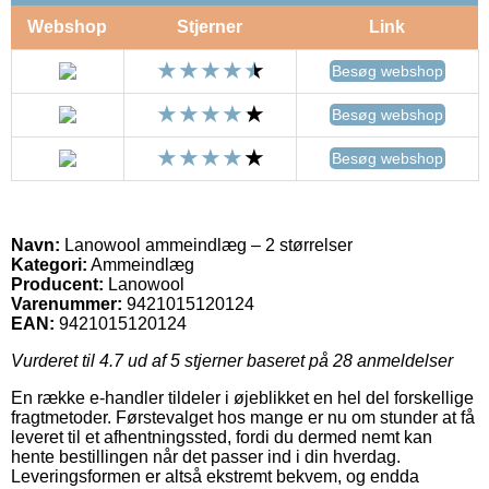
Webshop
Stjerner
Link
Besøg webshop
Besøg webshop
Besøg webshop
Navn:
Lanowool ammeindlæg – 2 størrelser
Kategori:
Ammeindlæg
Producent:
Lanowool
Varenummer:
9421015120124
EAN:
9421015120124
Vurderet til
4.7
ud af 5 stjerner baseret på
28
anmeldelser
En række e-handler tildeler i øjeblikket en hel del forskellige
fragtmetoder. Førstevalget hos mange er nu om stunder at få
leveret til et afhentningssted, fordi du dermed nemt kan
hente bestillingen når det passer ind i din hverdag.
Leveringsformen er altså ekstremt bekvem, og endda