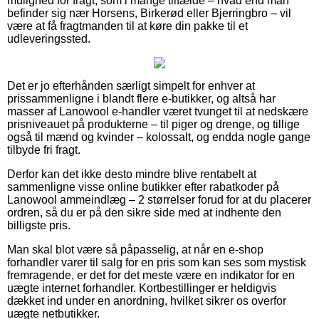
mulighed for fragt, som i mange tilfælde – hvad end man
befinder sig nær Horsens, Birkerød eller Bjerringbro – vil
være at få fragtmanden til at køre din pakke til et
udleveringssted.
Det er jo efterhånden særligt simpelt for enhver at
prissammenligne i blandt flere e-butikker, og altså har
masser af Lanowool e-handler været tvunget til at nedskære
prisniveauet på produkterne – til piger og drenge, og tillige
også til mænd og kvinder – kolossalt, og endda nogle gange
tilbyde fri fragt.
Derfor kan det ikke desto mindre blive rentabelt at
sammenligne visse online butikker efter rabatkoder på
Lanowool ammeindlæg – 2 størrelser forud for at du placerer
ordren, så du er på den sikre side med at indhente den
billigste pris.
Man skal blot være så påpasselig, at når en e-shop
forhandler varer til salg for en pris som kan ses som mystisk
fremragende, er det for det meste være en indikator for en
uægte internet forhandler. Kortbestillinger er heldigvis
dækket ind under en anordning, hvilket sikrer os overfor
uægte netbutikker.