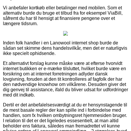
Vi anbefaler kortkøb eller betalinger med mobilen. Som et
alternativ burde du bruge et tilbud fra for eksempel ViaBill,
såfremt du har til hensigt at finansiere pengene over et
længere tidsrum.
Inden folk handler i en Lanowool internet shop burde de
sådan set skimme dens handelsvilkår, men det er naturligvis
ikke specielt ophidsende.
Et alternativt forslag kunne måske være at efterse hvorvidt
internet butikken er e-mærke tilsluttet, hvilket burde være en
forsikring om at internet forretningen adlyder dansk
lovgivning, foruden at den tit kontrolleres af fagfolk der har
den nødvendige knowhow om vilkårene. Desuden giver det
dig genvej til assistance, ifald du bliver udsat for udfordringer
med dit indkøb.
Dertil er det anbefalelsesværdigt at du er hensynstagende til
de mest basale regler der kan spille ind i forbindelse med
handlen, som fx hvilken ombytningsret hjemmesiden bruger.
I relation til det er det ligeledes essesentielt, at man altid
beholder ens faktura, således man fremadrettet vil kunne