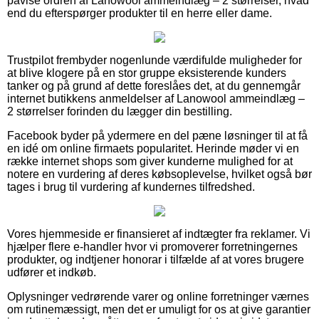
påvise ordren af Lanowool ammeindlæg – 2 størrelser, hvad
end du efterspørger produkter til en herre eller dame.
Trustpilot frembyder nogenlunde værdifulde muligheder for
at blive klogere på en stor gruppe eksisterende kunders
tanker og på grund af dette foreslåes det, at du gennemgår
internet butikkens anmeldelser af Lanowool ammeindlæg –
2 størrelser forinden du lægger din bestilling.
Facebook byder på ydermere en del pæne løsninger til at få
en idé om online firmaets popularitet. Herinde møder vi en
række internet shops som giver kunderne mulighed for at
notere en vurdering af deres købsoplevelse, hvilket også bør
tages i brug til vurdering af kundernes tilfredshed.
Vores hjemmeside er finansieret af indtægter fra reklamer. Vi
hjælper flere e-handler hvor vi promoverer forretningernes
produkter, og indtjener honorar i tilfælde af at vores brugere
udfører et indkøb.
Oplysninger vedrørende varer og online forretninger værnes
om rutinemæssigt, men det er umuligt for os at give garantier