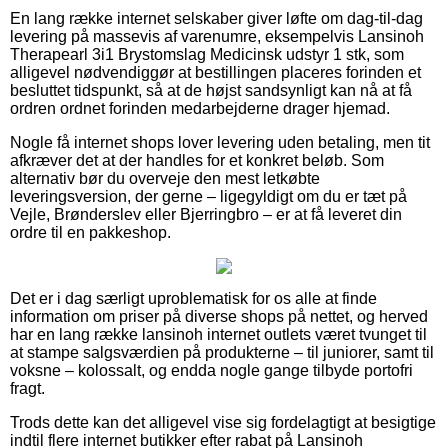
En lang række internet selskaber giver løfte om dag-til-dag
levering på massevis af varenumre, eksempelvis Lansinoh
Therapearl 3i1 Brystomslag Medicinsk udstyr 1 stk, som
alligevel nødvendiggør at bestillingen placeres forinden et
besluttet tidspunkt, så at de højst sandsynligt kan nå at få
ordren ordnet forinden medarbejderne drager hjemad.
Nogle få internet shops lover levering uden betaling, men tit
afkræver det at der handles for et konkret beløb. Som
alternativ bør du overveje den mest letkøbte
leveringsversion, der gerne – ligegyldigt om du er tæt på
Vejle, Brønderslev eller Bjerringbro – er at få leveret din
ordre til en pakkeshop.
Det er i dag særligt uproblematisk for os alle at finde
information om priser på diverse shops på nettet, og herved
har en lang række lansinoh internet outlets været tvunget til
at stampe salgsværdien på produkterne – til juniorer, samt til
voksne – kolossalt, og endda nogle gange tilbyde portofri
fragt.
Trods dette kan det alligevel vise sig fordelagtigt at besigtige
indtil flere internet butikker efter rabat på Lansinoh