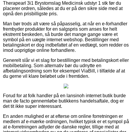
Therapearl 3i1 Brystomslag Medicinsk udstyr 1 stk før du
placerer ordren, således at du er på den sikre side med at
opnå den prisbilligste pris.
Man bør trods alt være så påpasselig, at når en e-forhandler
frembyder produkter for en salgspris som anses for helt
ekstremt beskeden, så burde det mange gange være et
symbol på en uægte internet webshop. Bestillinger med
betalingskort er dog indbefattet af en vedtægt, som redder os
imod uoprigtige online forhandlere.
Generelt slår vi et slag for bestillinger med betalingskort eller
mobilbetaling. Som alternativ bør du udnytte en
afbetalingsordning som for eksempel ViaBill, i tilfælde af at
du gerne vil klare beløbet ude i fremtiden.
Forud for at folk handler på en lansinoh internet butik burde
man de facto gennemløbe butikkens handelsaftale, dog er
det tit ikke super interessant.
En anden mulighed er at efterse om online forretningen er
medlem af e-mærke ordningen, hvilket typisk er et sympol på
at e-forretningen adlyder de danske regler, tillige med at