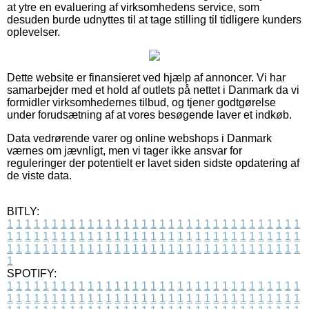
at ytre en evaluering af virksomhedens service, som
desuden burde udnyttes til at tage stilling til tidligere kunders
oplevelser.
Dette website er finansieret ved hjælp af annoncer. Vi har
samarbejder med et hold af outlets på nettet i Danmark da vi
formidler virksomhedernes tilbud, og tjener godtgørelse
under forudsætning af at vores besøgende laver et indkøb.
Data vedrørende varer og online webshops i Danmark
værnes om jævnligt, men vi tager ikke ansvar for
reguleringer der potentielt er lavet siden sidste opdatering af
de viste data.
BITLY:
1
1
1
1
1
1
1
1
1
1
1
1
1
1
1
1
1
1
1
1
1
1
1
1
1
1
1
1
1
1
1
1
1
1
1
1
1
1
1
1
1
1
1
1
1
1
1
1
1
1
1
1
1
1
1
1
1
1
1
1
1
1
1
1
1
1
1
1
1
1
1
1
1
1
1
1
1
1
1
1
1
1
1
1
1
1
1
1
1
1
1
1
1
1
1
1
1
1
1
1
SPOTIFY:
1
1
1
1
1
1
1
1
1
1
1
1
1
1
1
1
1
1
1
1
1
1
1
1
1
1
1
1
1
1
1
1
1
1
1
1
1
1
1
1
1
1
1
1
1
1
1
1
1
1
1
1
1
1
1
1
1
1
1
1
1
1
1
1
1
1