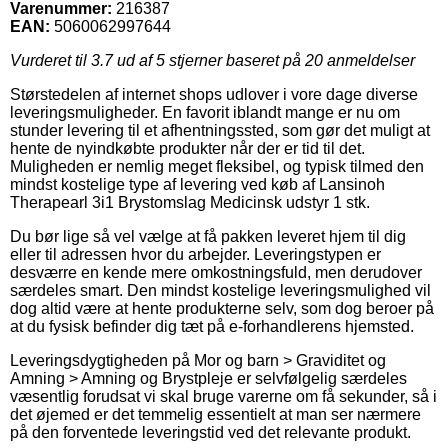
Varenummer:
216387
EAN:
5060062997644
Vurderet til
3.7
ud af 5 stjerner baseret på
20
anmeldelser
Størstedelen af internet shops udlover i vore dage diverse
leveringsmuligheder. En favorit iblandt mange er nu om
stunder levering til et afhentningssted, som gør det muligt at
hente de nyindkøbte produkter når der er tid til det.
Muligheden er nemlig meget fleksibel, og typisk tilmed den
mindst kostelige type af levering ved køb af Lansinoh
Therapearl 3i1 Brystomslag Medicinsk udstyr 1 stk.
Du bør lige så vel vælge at få pakken leveret hjem til dig
eller til adressen hvor du arbejder. Leveringstypen er
desværre en kende mere omkostningsfuld, men derudover
særdeles smart. Den mindst kostelige leveringsmulighed vil
dog altid være at hente produkterne selv, som dog beroer på
at du fysisk befinder dig tæt på e-forhandlerens hjemsted.
Leveringsdygtigheden på Mor og barn > Graviditet og
Amning > Amning og Brystpleje er selvfølgelig særdeles
væsentlig forudsat vi skal bruge varerne om få sekunder, så i
det øjemed er det temmelig essentielt at man ser nærmere
på den forventede leveringstid ved det relevante produkt.