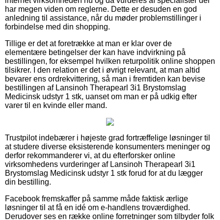
internet virksomheden nu og da vurderes af specialister der
har megen viden om reglerne. Dette er desuden en god
anledning til assistance, når du møder problemstillinger i
forbindelse med din shopping.
Tillige er det at foretrække at man er klar over de
elementære betingelser der kan have indvirkning på
bestillingen, for eksempel hvilken returpolitik online shoppen
tilsikrer. I den relation er det i øvrigt relevant, at man altid
bevarer ens ordrekvittering, så man i fremtiden kan bevise
bestillingen af Lansinoh Therapearl 3i1 Brystomslag
Medicinsk udstyr 1 stk, uanset om man er på udkig efter
varer til en kvinde eller mand.
Trustpilot indebærer i højeste grad fortræffelige løsninger til
at studere diverse eksisterende konsumenters meninger og
derfor rekommanderer vi, at du efterforsker online
virksomhedens vurderinger af Lansinoh Therapearl 3i1
Brystomslag Medicinsk udstyr 1 stk forud for at du lægger
din bestilling.
Facebook fremskaffer på samme måde faktisk ærlige
løsninger til at få en idé om e-handlens troværdighed.
Derudover ses en række online forretninger som tilbyder folk