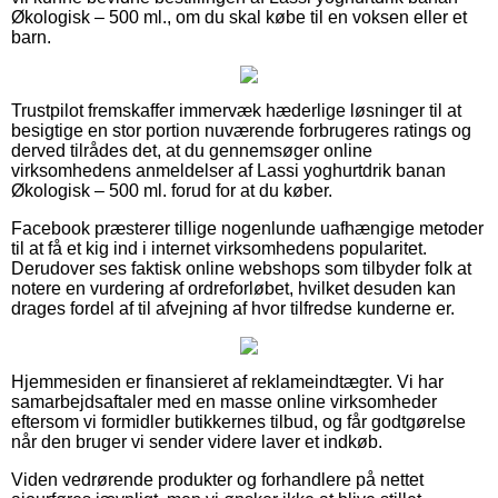
Økologisk – 500 ml., om du skal købe til en voksen eller et
barn.
Trustpilot fremskaffer immervæk hæderlige løsninger til at
besigtige en stor portion nuværende forbrugeres ratings og
derved tilrådes det, at du gennemsøger online
virksomhedens anmeldelser af Lassi yoghurtdrik banan
Økologisk – 500 ml. forud for at du køber.
Facebook præsterer tillige nogenlunde uafhængige metoder
til at få et kig ind i internet virksomhedens popularitet.
Derudover ses faktisk online webshops som tilbyder folk at
notere en vurdering af ordreforløbet, hvilket desuden kan
drages fordel af til afvejning af hvor tilfredse kunderne er.
Hjemmesiden er finansieret af reklameindtægter. Vi har
samarbejdsaftaler med en masse online virksomheder
eftersom vi formidler butikkernes tilbud, og får godtgørelse
når den bruger vi sender videre laver et indkøb.
Viden vedrørende produkter og forhandlere på nettet