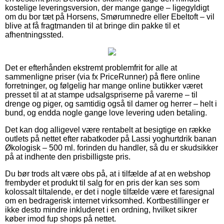
kostelige leveringsversion, der mange gange – ligegyldigt
om du bor tæt på Horsens, Smørumnedre eller Ebeltoft – vil
blive at få fragtmanden til at bringe din pakke til et
afhentningssted.
Det er efterhånden ekstremt problemfrit for alle at
sammenligne priser (via fx PriceRunner) på flere online
forretninger, og følgelig har mange online butikker været
presset til at at stampe udsalgspriserne på varerne – til
drenge og piger, og samtidig også til damer og herrer – helt i
bund, og endda nogle gange love levering uden betaling.
Det kan dog alligevel være rentabelt at besigtige en række
outlets på nettet efter rabatkoder på Lassi yoghurtdrik banan
Økologisk – 500 ml. forinden du handler, så du er skudsikker
på at indhente den prisbilligste pris.
Du bør trods alt være obs på, at i tilfælde af at en webshop
frembyder et produkt til salg for en pris der kan ses som
kolossalt tiltalende, er det i nogle tilfælde være et faresignal
om en bedragerisk internet virksomhed. Kortbestillinger er
ikke desto mindre inkluderet i en ordning, hvilket sikrer
køber imod fup shops på nettet.