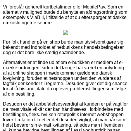
Vi foreslår generelt kortbetalinger eller MobilePay. Som en
alternativ mulighed burde du benytte en afdragsordning som
eksempelvis ViaBill, i tilfælde af at du efterspørger at dække
omkostningerne senere.
Før folk handler på en shop burde man utvivlsomt gøre sig
bekendt med indholdet af netbutikkens handelsbetingelser,
dog er det bare ikke særlig spændende.
Alternativet er at finde ud af om e-butikken er medlem af e-
mærke ordningen, siden det længe har været en antydning
af at online shoppen imødekommer gældende dansk
lovgivning, foruden at netshoppen undertiden vurderes af
fagfolk der kender til reglerne. Desuden giver det dig chance
for at få bistand, ifald du oplever problemstillinger som følge
af din bestilling.
Desuden er det anbefalelsesværdigt at kunden er på vagt for
de mest vitale vilkår der kan håndhæves i forbindelse med
bestillingen, f.eks. hvilken returpolitik internet webshoppen
lover. I relation til det er det desuden vigtigt, at man når som
helst bevarer sin e-mail kvittering, således man i fremtiden
vil kunne bevidne bestillingen af Lassi yoghurtdrik banan