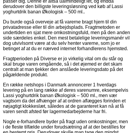
passer dig. Denne er altså ualmindeligt let, og endda
derudover den billigste leveringsløsning ved køb af Lassi
yoghurtdrik banan Økologisk – 500 ml..
Du burde også overveje at få varerne bragt hjem til din
privatadresse eller til din arbejdsplads. Fragtmetoden er
undertiden en sjat mere omkostningsfuld, men på den anden
side særdeles enkel. Den mest betalelige leveringsmanér vil
dog utvivlsomt være at du selv henter varerne, som jo er
betinget af at du er nærved internet forhandlerens hjemsted.
Fragtperioden på Diverse er jo virkelig vital om du står og
skal bruge varen omgående, så i det øjemed er det skam
centralt at man tjekker den anslåede leveringsdato på det
pågældende produkt.
En række netshops i Danmark annoncerer 1 hverdags
levering på en lang række af deres varenumre, eksempelvis
Lassi yoghurtdrik banan Økologisk – 500 ml., men vær
vagtsom da det afhænger af at ordren aflægges forinden et
nøjagtigt klokkeslæt, således at de garanteret kan nå at få
varen sendt afsted før lagermedarbejderne har fri.
Nogle e-forhandlere byder på fragt uden omkostninger, men
i de fleste tilfælde under forudsætning af at der bestilles for
en bestemt pris. Derudover skulle man tage den mindst