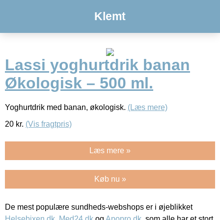
Klemt
Lassi yoghurtdrik banan
Økologisk – 500 ml.
Yoghurtdrik med banan, økologisk.
(Læs mere)
20
kr.
(Vis fragtpris)
Læs mere »
Køb nu »
De mest populære sundheds-webshops er i øjeblikket
Helsebixen.dk
,
Med24.dk
og
Apopro.dk
, som alle har et stort