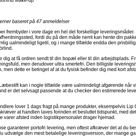
örlind Make-up
jerner baseret på
47
anmeldelser
ber frembyder i vore dage en hel del forskellige leveringsmåde
 et afhentningssted, fordi du på den måde nemt kan hente din pakk
lig ualmindeligt ligetil, og i mange tilfælde endda den prisbill
rlind.
ig at få ordren sendt til din bopæl eller til din arbejdsplads. F
ningsfuld, men derudover ultra smertefri. Den billigste leveringsm
, men dette er betinget af at du fysisk befinder dig med kort afst
Læbestift kan i nogle tilfælde være ualmindeligt afgørende når 
und er det selvsagt passende at du checker den estimerede lev
dlere lover 1 dags fragt på mange produkter, eksempelvis Lip 
ræver at handlen laves forinden et besluttet tidspunkt, med det
nye varer afsted inden logistikpersonalet drager hjemad.
huse garanterer portofri levering, men oftest afkræver det at du best
e du udvælge den mest betalelige leveringsversion, der mange g