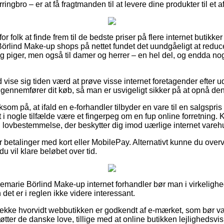
ingbro – er at få fragtmanden til at levere dine produkter til et 
or folk at finde frem til de bedste priser på flere internet butikke
rlind Make-up shops på nettet fundet det uundgåeligt at reduc
og piger, men også til damer og herrer – en hel del, og endda nog
id vise sig tiden værd at prøve visse internet foretagender efter 
gennemfører dit køb, så man er usvigeligt sikker på at opnå den 
 på, at ifald en e-forhandler tilbyder en vare til en salgspris d
i nogle tilfælde være et fingerpeg om en fup online forretning. 
 en lovbestemmelse, der beskytter dig imod uærlige internet vareh
for betalinger med kort eller MobilePay. Alternativt kunne du over
u vil klare beløbet over tid.
Annemarie Börlind Make-up internet forhandler bør man i virkeli
det er i reglen ikke videre interessant.
t tjekke hvorvidt webbutikken er godkendt af e-mærket, som bør v
tter de danske love, tillige med at online butikken lejlighedsvis