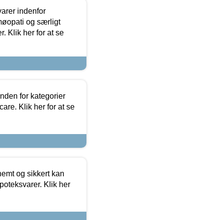
arer indenfor
møopati og særligt
 Klik her for at se
nden for kategorier
re. Klik her for at se
emt og sikkert kan
oteksvarer. Klik her