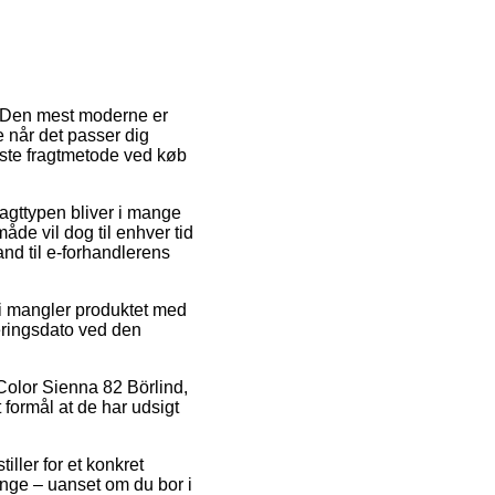
r. Den mest moderne er
e når det passer dig
igste fragtmetode ved køb
ragttypen bliver i mange
åde vil dog til enhver tid
and til e-forhandlerens
vi mangler produktet med
eringsdato ved den
Color Sienna 82 Börlind,
 formål at de har udsigt
iller for et konkret
ange – uanset om du bor i