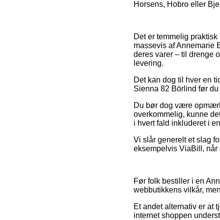
Horsens, Hobro eller Bjerr
Det er temmelig praktisk f
massevis af Annemarie Bö
deres varer – til drenge 
levering.
Det kan dog til hver en t
Sienna 82 Börlind før du 
Du bør dog være opmærksom
overkommelig, kunne det 
i hvert fald inkluderet i
Vi slår generelt et slag 
eksempelvis ViaBill, når d
Før folk bestiller i en 
webbutikkens vilkår, men 
Et andet alternativ er a
internet shoppen understø