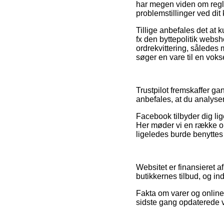
har megen viden om regle
problemstillinger ved dit
Tillige anbefales det a
fx den byttepolitik websh
ordrekvittering, således
søger en vare til en vokse
Trustpilot fremskaffer ga
anbefales, at du analyse
Facebook tilbyder dig lig
Her møder vi en række out
ligeledes burde benyttes t
Websitet er finansieret a
butikkernes tilbud, og in
Fakta om varer og online 
sidste gang opdaterede v