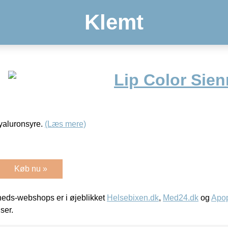
Klemt
Lip Color Sien
yaluronsyre.
(Læs mere)
Køb nu »
eds-webshops er i øjeblikket
Helsebixen.dk
,
Med24.dk
og
Apop
iser.