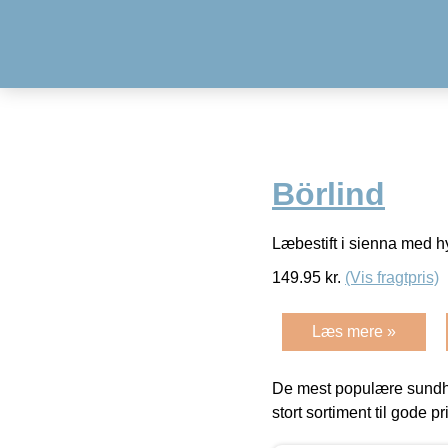
Börlind
Læbestift i sienna med h
149.95
kr.
(Vis fragtpris)
Læs mere »
De mest populære sundh
stort sortiment til gode pr