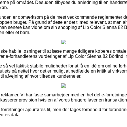
rne på området. Desuden tilbydes du anledning til en håndsræk
 køb.
t kunden er opmærksom på de mest vedkommende reglementer de
oppen bruger. På grund af dette er det tilmed relevant, at man al
 man senere kan vidne om sin shopping af Lip Color Sienna 82 
n eller et barn.
nske habile løsninger til at læse mange tidligere køberes omtale
rer e-forhandlerens vurderinger af Lip Color Sienna 82 Börlind 
e så vel faktisk stabile muligheder for at få en idé om online fo
lets på nettet hvor det er muligt at nedfælde en kritik af virk
il afvejning af hvor tilfredse kunderne er.
f reklamer. Vi har faste samarbejder med en hel del e-forretninger
dkasserer provision hvis en af vores brugere laver en transaktion
forretninger ajourføres tit, men der tages forbehold for forandrin
ores data.