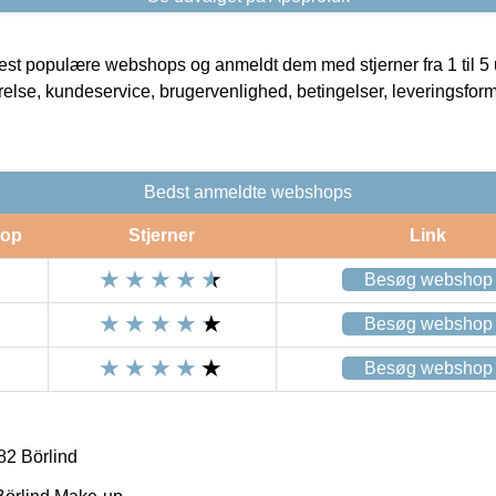
t populære webshops og anmeldt dem med stjerner fra 1 til 5 ud
rrelse, kundeservice, brugervenlighed, betingelser, leveringsfor
Bedst anmeldte webshops
op
Stjerner
Link
Besøg webshop
Besøg webshop
Besøg webshop
82 Börlind