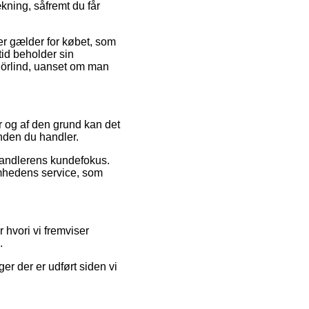
ning, såfremt du får
r gælder for købet, som
tid beholder sin
Börlind, uanset om man
r og af den grund kan det
inden du handler.
rhandlerens kundefokus.
somhedens service, som
 hvori vi fremviser
.
ger der er udført siden vi