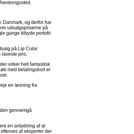
afhentningssted.
r i Danmark, og derfor har
ere udsalgspriserne på
le gange tilbyde portofri
udsalg på Lip Color
laveste pris.
er virker helt fantastisk
Køb med betalingskort er
use.
veje en løsning fra
gheden gennemgå
ære en antydning af at
 efterses af eksperter der