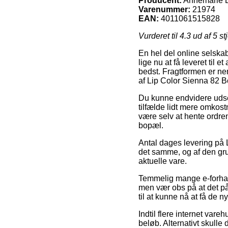
Producent:
Annemarie B
Varenummer:
21974
EAN:
4011061515828
Vurderet til
4.3
ud af 5 st
En hel del online selska
lige nu at få leveret til
bedst. Fragtformen er nem
af Lip Color Sienna 82 Bö
Du kunne endvidere udse d
tilfælde lidt mere omkost
være selv at hente ordren
bopæl.
Antal dages levering på 
det samme, og af den gr
aktuelle vare.
Temmelig mange e-forhan
men vær obs på at det påk
til at kunne nå at få de 
Indtil flere internet vare
beløb. Alternativt skull