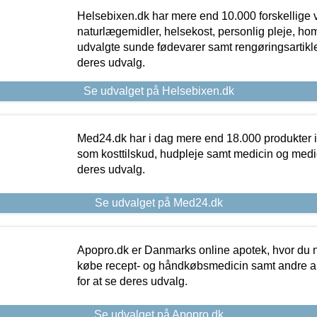
Helsebixen.dk har mere end 10.000 forskellige v
naturlægemidler, helsekost, personlig pleje, ho
udvalgte sunde fødevarer samt rengøringsartikler.
deres udvalg.
Se udvalget på Helsebixen.dk
Med24.dk har i dag mere end 18.000 produkter i
som kosttilskud, hudpleje samt medicin og medica
deres udvalg.
Se udvalget på Med24.dk
Apopro.dk er Danmarks online apotek, hvor du n
købe recept- og håndkøbsmedicin samt andre ap
for at se deres udvalg.
Se udvalget på Apopro.dk