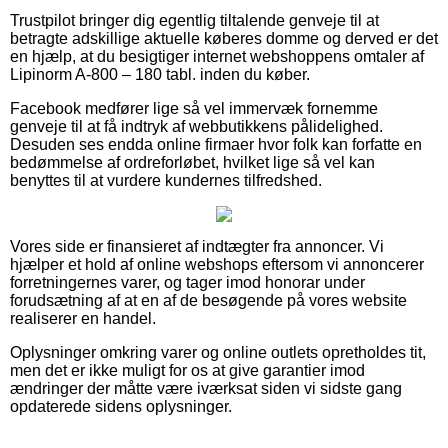
Trustpilot bringer dig egentlig tiltalende genveje til at
betragte adskillige aktuelle køberes domme og derved er det
en hjælp, at du besigtiger internet webshoppens omtaler af
Lipinorm A-800 – 180 tabl. inden du køber.
Facebook medfører lige så vel immervæk fornemme
genveje til at få indtryk af webbutikkens pålidelighed.
Desuden ses endda online firmaer hvor folk kan forfatte en
bedømmelse af ordreforløbet, hvilket lige så vel kan
benyttes til at vurdere kundernes tilfredshed.
Vores side er finansieret af indtægter fra annoncer. Vi
hjælper et hold af online webshops eftersom vi annoncerer
forretningernes varer, og tager imod honorar under
forudsætning af at en af de besøgende på vores website
realiserer en handel.
Oplysninger omkring varer og online outlets opretholdes tit,
men det er ikke muligt for os at give garantier imod
ændringer der måtte være iværksat siden vi sidste gang
opdaterede sidens oplysninger.