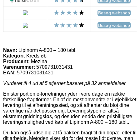
Besøg webshop
Besøg webshop
Besøg webshop
Navn:
Lipinorm A-800 – 180 tabl.
Kategori:
Kredsløb
Producent:
Mezina
Varenummer:
5709731031431
EAN:
5709731031431
Vurderet til
4
ud af 5 stjerner baseret på
32
anmeldelser
En stor portion e-forretninger yder i vore dage en række
forskellige fragtformer. En af de mest anvendte er i øjeblikket
levering til et afhentningssted, og så afhenter du blot dine
varer lige når det passer dig. Leveringstypen er altså
ekstremt gnidningsløs, og desuden endda den prisbilligste
leveringsmulighed ved køb af Lipinorm A-800 – 180 tabl..
Du kan også udse dig at få pakken bragt til din bopæl eller til
dit arbejde. Metoden viser sig for det meste lidt dyrere, men