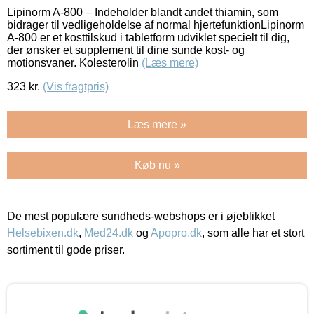
Lipinorm A-800 – Indeholder blandt andet thiamin, som
bidrager til vedligeholdelse af normal hjertefunktionLipinorm
A-800 er et kosttilskud i tabletform udviklet specielt til dig,
der ønsker et supplement til dine sunde kost- og
motionsvaner. Kolesterolin
(Læs mere)
323
kr.
(Vis fragtpris)
Læs mere »
Køb nu »
De mest populære sundheds-webshops er i øjeblikket
Helsebixen.dk
,
Med24.dk
og
Apopro.dk
, som alle har et stort
sortiment til gode priser.