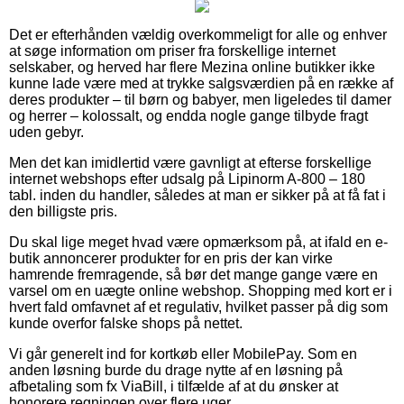
Det er efterhånden vældig overkommeligt for alle og enhver
at søge information om priser fra forskellige internet
selskaber, og herved har flere Mezina online butikker ikke
kunne lade være med at trykke salgsværdien på en række af
deres produkter – til børn og babyer, men ligeledes til damer
og herrer – kolossalt, og endda nogle gange tilbyde fragt
uden gebyr.
Men det kan imidlertid være gavnligt at efterse forskellige
internet webshops efter udsalg på Lipinorm A-800 – 180
tabl. inden du handler, således at man er sikker på at få fat i
den billigste pris.
Du skal lige meget hvad være opmærksom på, at ifald en e-
butik annoncerer produkter for en pris der kan virke
hamrende fremragende, så bør det mange gange være en
varsel om en uægte online webshop. Shopping med kort er i
hvert fald omfavnet af et regulativ, hvilket passer på dig som
kunde overfor falske shops på nettet.
Vi går generelt ind for kortkøb eller MobilePay. Som en
anden løsning burde du drage nytte af en løsning på
afbetaling som fx ViaBill, i tilfælde af at du ønsker at
honorere regningen over flere uger.