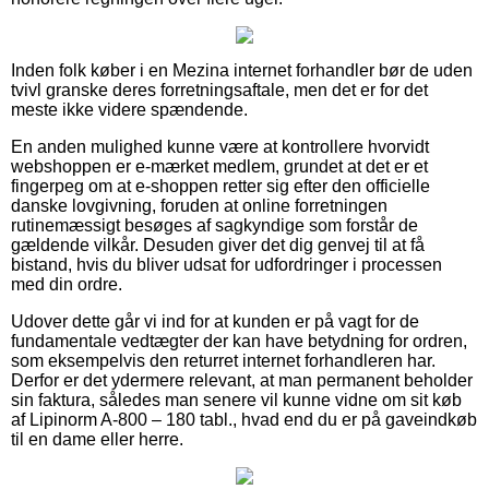
Inden folk køber i en Mezina internet forhandler bør de uden
tvivl granske deres forretningsaftale, men det er for det
meste ikke videre spændende.
En anden mulighed kunne være at kontrollere hvorvidt
webshoppen er e-mærket medlem, grundet at det er et
fingerpeg om at e-shoppen retter sig efter den officielle
danske lovgivning, foruden at online forretningen
rutinemæssigt besøges af sagkyndige som forstår de
gældende vilkår. Desuden giver det dig genvej til at få
bistand, hvis du bliver udsat for udfordringer i processen
med din ordre.
Udover dette går vi ind for at kunden er på vagt for de
fundamentale vedtægter der kan have betydning for ordren,
som eksempelvis den returret internet forhandleren har.
Derfor er det ydermere relevant, at man permanent beholder
sin faktura, således man senere vil kunne vidne om sit køb
af Lipinorm A-800 – 180 tabl., hvad end du er på gaveindkøb
til en dame eller herre.