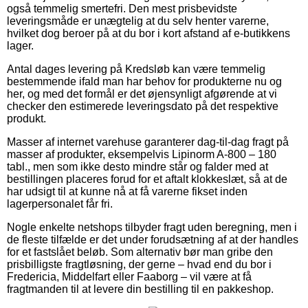
også temmelig smertefri. Den mest prisbevidste
leveringsmåde er unægtelig at du selv henter varerne,
hvilket dog beroer på at du bor i kort afstand af e-butikkens
lager.
Antal dages levering på Kredsløb kan være temmelig
bestemmende ifald man har behov for produkterne nu og
her, og med det formål er det øjensynligt afgørende at vi
checker den estimerede leveringsdato på det respektive
produkt.
Masser af internet varehuse garanterer dag-til-dag fragt på
masser af produkter, eksempelvis Lipinorm A-800 – 180
tabl., men som ikke desto mindre står og falder med at
bestillingen placeres forud for et aftalt klokkeslæt, så at de
har udsigt til at kunne nå at få varerne fikset inden
lagerpersonalet får fri.
Nogle enkelte netshops tilbyder fragt uden beregning, men i
de fleste tilfælde er det under forudsætning af at der handles
for et fastslået beløb. Som alternativ bør man gribe den
prisbilligste fragtløsning, der gerne – hvad end du bor i
Fredericia, Middelfart eller Faaborg – vil være at få
fragtmanden til at levere din bestilling til en pakkeshop.