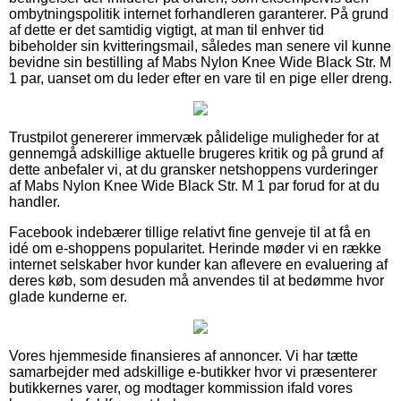
ombytningspolitik internet forhandleren garanterer. På grund
af dette er det samtidig vigtigt, at man til enhver tid
bibeholder sin kvitteringsmail, således man senere vil kunne
bevidne sin bestilling af Mabs Nylon Knee Wide Black Str. M
1 par, uanset om du leder efter en vare til en pige eller dreng.
Trustpilot genererer immervæk pålidelige muligheder for at
gennemgå adskillige aktuelle brugeres kritik og på grund af
dette anbefaler vi, at du gransker netshoppens vurderinger
af Mabs Nylon Knee Wide Black Str. M 1 par forud for at du
handler.
Facebook indebærer tillige relativt fine genveje til at få en
idé om e-shoppens popularitet. Herinde møder vi en række
internet selskaber hvor kunder kan aflevere en evaluering af
deres køb, som desuden må anvendes til at bedømme hvor
glade kunderne er.
Vores hjemmeside finansieres af annoncer. Vi har tætte
samarbejder med adskillige e-butikker hvor vi præsenterer
butikkernes varer, og modtager kommission ifald vores