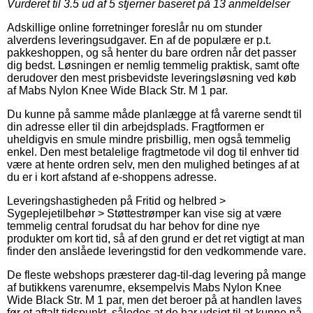
Vurderet til
3.5
ud af 5 stjerner baseret på
13
anmeldelser
Adskillige online forretninger foreslår nu om stunder
alverdens leveringsudgaver. En af de populære er p.t.
pakkeshoppen, og så henter du bare ordren når det passer
dig bedst. Løsningen er nemlig temmelig praktisk, samt ofte
derudover den mest prisbevidste leveringsløsning ved køb
af Mabs Nylon Knee Wide Black Str. M 1 par.
Du kunne på samme måde planlægge at få varerne sendt til
din adresse eller til din arbejdsplads. Fragtformen er
uheldigvis en smule mindre prisbillig, men også temmelig
enkel. Den mest betalelige fragtmetode vil dog til enhver tid
være at hente ordren selv, men den mulighed betinges af at
du er i kort afstand af e-shoppens adresse.
Leveringshastigheden på Fritid og helbred >
Sygeplejetilbehør > Støttestrømper kan vise sig at være
temmelig central forudsat du har behov for dine nye
produkter om kort tid, så af den grund er det ret vigtigt at man
finder den anslåede leveringstid for den vedkommende vare.
De fleste webshops præsterer dag-til-dag levering på mange
af butikkens varenumre, eksempelvis Mabs Nylon Knee
Wide Black Str. M 1 par, men det beroer på at handlen laves
før et aftalt tidspunkt, således at de har udsigt til at kunne nå