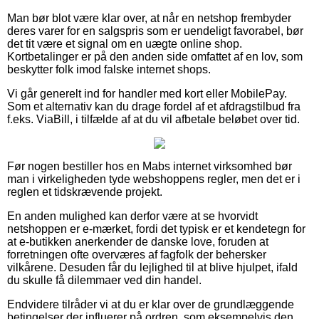
Man bør blot være klar over, at når en netshop frembyder
deres varer for en salgspris som er uendeligt favorabel, bør
det tit være et signal om en uægte online shop.
Kortbetalinger er på den anden side omfattet af en lov, som
beskytter folk imod falske internet shops.
Vi går generelt ind for handler med kort eller MobilePay.
Som et alternativ kan du drage fordel af et afdragstilbud fra
f.eks. ViaBill, i tilfælde af at du vil afbetale beløbet over tid.
Før nogen bestiller hos en Mabs internet virksomhed bør
man i virkeligheden tyde webshoppens regler, men det er i
reglen et tidskrævende projekt.
En anden mulighed kan derfor være at se hvorvidt
netshoppen er e-mærket, fordi det typisk er et kendetegn for
at e-butikken anerkender de danske love, foruden at
forretningen ofte overværes af fagfolk der behersker
vilkårene. Desuden får du lejlighed til at blive hjulpet, ifald
du skulle få dilemmaer ved din handel.
Endvidere tilråder vi at du er klar over de grundlæggende
betingelser der influerer på ordren, som eksempelvis den