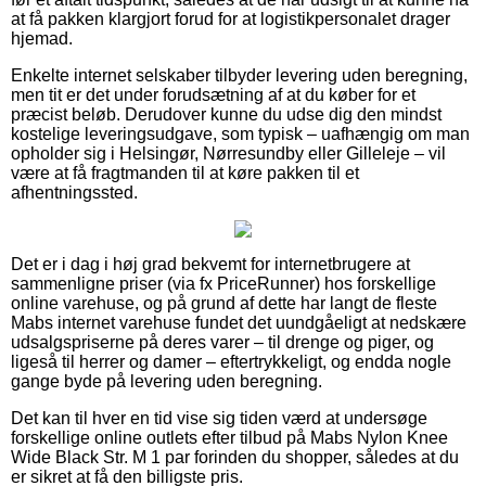
at få pakken klargjort forud for at logistikpersonalet drager
hjemad.
Enkelte internet selskaber tilbyder levering uden beregning,
men tit er det under forudsætning af at du køber for et
præcist beløb. Derudover kunne du udse dig den mindst
kostelige leveringsudgave, som typisk – uafhængig om man
opholder sig i Helsingør, Nørresundby eller Gilleleje – vil
være at få fragtmanden til at køre pakken til et
afhentningssted.
Det er i dag i høj grad bekvemt for internetbrugere at
sammenligne priser (via fx PriceRunner) hos forskellige
online varehuse, og på grund af dette har langt de fleste
Mabs internet varehuse fundet det uundgåeligt at nedskære
udsalgspriserne på deres varer – til drenge og piger, og
ligeså til herrer og damer – eftertrykkeligt, og endda nogle
gange byde på levering uden beregning.
Det kan til hver en tid vise sig tiden værd at undersøge
forskellige online outlets efter tilbud på Mabs Nylon Knee
Wide Black Str. M 1 par forinden du shopper, således at du
er sikret at få den billigste pris.