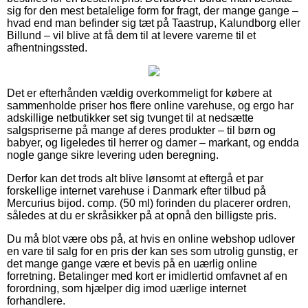
sig for den mest betalelige form for fragt, der mange gange –
hvad end man befinder sig tæt på Taastrup, Kalundborg eller
Billund – vil blive at få dem til at levere varerne til et
afhentningssted.
Det er efterhånden vældig overkommeligt for købere at
sammenholde priser hos flere online varehuse, og ergo har
adskillige netbutikker set sig tvunget til at nedsætte
salgspriserne på mange af deres produkter – til børn og
babyer, og ligeledes til herrer og damer – markant, og endda
nogle gange sikre levering uden beregning.
Derfor kan det trods alt blive lønsomt at eftergå et par
forskellige internet varehuse i Danmark efter tilbud på
Mercurius bijod. comp. (50 ml) forinden du placerer ordren,
således at du er skråsikker på at opnå den billigste pris.
Du må blot være obs på, at hvis en online webshop udlover
en vare til salg for en pris der kan ses som utrolig gunstig, er
det mange gange være et bevis på en uærlig online
forretning. Betalinger med kort er imidlertid omfavnet af en
forordning, som hjælper dig imod uærlige internet
forhandlere.