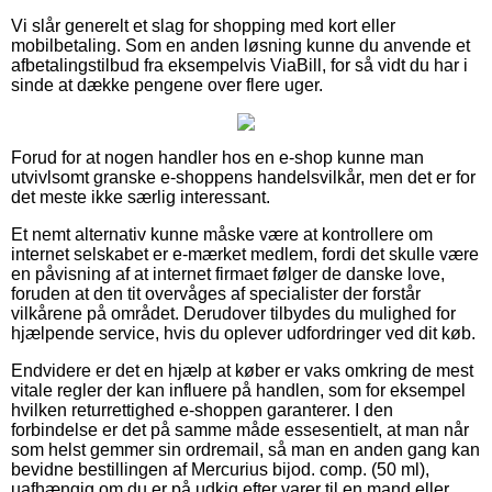
Vi slår generelt et slag for shopping med kort eller
mobilbetaling. Som en anden løsning kunne du anvende et
afbetalingstilbud fra eksempelvis ViaBill, for så vidt du har i
sinde at dække pengene over flere uger.
Forud for at nogen handler hos en e-shop kunne man
utvivlsomt granske e-shoppens handelsvilkår, men det er for
det meste ikke særlig interessant.
Et nemt alternativ kunne måske være at kontrollere om
internet selskabet er e-mærket medlem, fordi det skulle være
en påvisning af at internet firmaet følger de danske love,
foruden at den tit overvåges af specialister der forstår
vilkårene på området. Derudover tilbydes du mulighed for
hjælpende service, hvis du oplever udfordringer ved dit køb.
Endvidere er det en hjælp at køber er vaks omkring de mest
vitale regler der kan influere på handlen, som for eksempel
hvilken returrettighed e-shoppen garanterer. I den
forbindelse er det på samme måde essesentielt, at man når
som helst gemmer sin ordremail, så man en anden gang kan
bevidne bestillingen af Mercurius bijod. comp. (50 ml),
uafhængig om du er på udkig efter varer til en mand eller