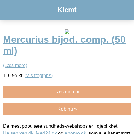
Klemt
Mercurius bijod. comp. (50
ml)
(Læs mere)
116.95
kr.
(Vis fragtpris)
Læs mere »
Køb nu »
De mest populære sundheds-webshops er i øjeblikket
Helsebixen.dk
,
Med24.dk
og
Apopro.dk
, som alle har et stort