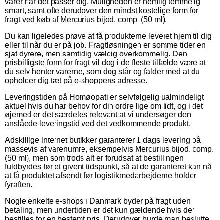
varer når det passer dig. Muligheden er nemlig temmelig
smart, samt ofte derudover den mindst kostelige form for
fragt ved køb af Mercurius bijod. comp. (50 ml).
Du kan ligeledes prøve at få produkterne leveret hjem til dig
eller til når du er på job. Fragtløsningen er somme tider en
sjat dyrere, men samtidig vældig overkommelig. Den
prisbilligste form for fragt vil dog i de fleste tilfælde være at
du selv henter varerne, som dog står og falder med at du
opholder dig tæt på e-shoppens adresse.
Leveringstiden på Homøopati er selvfølgelig ualmindeligt
aktuel hvis du har behov for din ordre lige om lidt, og i det
øjemed er det særdeles relevant at vi undersøger den
anslåede leveringstid ved det vedkommende produkt.
Adskillige internet butikker garanterer 1 dags levering på
massevis af varenumre, eksempelvis Mercurius bijod. comp.
(50 ml), men som trods alt er forudsat at bestillingen
fuldbyrdes før et givent tidspunkt, så at de garanteret kan nå
at få produktet afsendt før logistikmedarbejderne holder
fyraften.
Nogle enkelte e-shops i Danmark byder på fragt uden
betaling, men undertiden er det kun gældende hvis der
bestilles for en bestemt pris. Derudover burde man beslutte