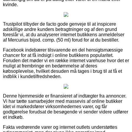
kvinde.
Trustpilot tilbyder de facto gode genveje til at inspicere
adskillige andre kunders betragtninger og af den grund
foreslår vi, at du analyserer internet butikkens anmeldelser
af Mercurius bijod. comp. (50 ml) forud for at du bestiller.
Facebook indebærer tilsvarende en del hensigtsmæssige
chancer for at få indsigt i online butikkens popularitet.
Foruden det møder vi en række internet varehuse hvor det er
muligt at frembringe en bedømmelse af deres
købsoplevelse, hvilket desuden må tages i brug til at få et
indblik i kundetilfredsheden.
Denne hjemmeside er finansieret af indtægter fra annoncer.
Vi har tætte samarbejder med massevis af online butikker
idet vi markedsfører virksomhedernes varer, og får
godtgørelse forudsat de besøgende vi sender videre udfører
et indkøb.
Fakta vedrørende varer og internet outlets understøttes