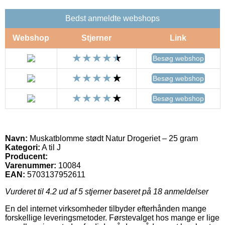
Bedst anmeldte webshops
Webshop
Stjerner
Link
Besøg webshop
Besøg webshop
Besøg webshop
Navn:
Muskatblomme stødt Natur Drogeriet – 25 gram
Kategori:
A til J
Producent:
Varenummer:
10084
EAN:
5703137952611
Vurderet til
4.2
ud af 5 stjerner baseret på
18
anmeldelser
En del internet virksomheder tilbyder efterhånden mange
forskellige leveringsmetoder. Førstevalget hos mange er lige