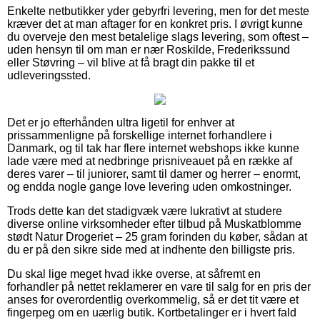
Enkelte netbutikker yder gebyrfri levering, men for det meste
kræver det at man aftager for en konkret pris. I øvrigt kunne
du overveje den mest betalelige slags levering, som oftest –
uden hensyn til om man er nær Roskilde, Frederikssund
eller Støvring – vil blive at få bragt din pakke til et
udleveringssted.
Det er jo efterhånden ultra ligetil for enhver at
prissammenligne på forskellige internet forhandlere i
Danmark, og til tak har flere internet webshops ikke kunne
lade være med at nedbringe prisniveauet på en række af
deres varer – til juniorer, samt til damer og herrer – enormt,
og endda nogle gange love levering uden omkostninger.
Trods dette kan det stadigvæk være lukrativt at studere
diverse online virksomheder efter tilbud på Muskatblomme
stødt Natur Drogeriet – 25 gram forinden du køber, sådan at
du er på den sikre side med at indhente den billigste pris.
Du skal lige meget hvad ikke overse, at såfremt en
forhandler på nettet reklamerer en vare til salg for en pris der
anses for overordentlig overkommelig, så er det tit være et
fingerpeg om en uærlig butik. Kortbetalinger er i hvert fald