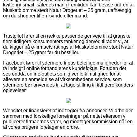
kvitteringsmail, således man i fremtiden kan bevise ordren af
Muskatblomme stødt Natur Drogeriet – 25 gram, uafhængig
om du shopper til en kvinde eller mand.
Trustpilot fører til en række passende genveje til at granske
flere tidligere konsumenters tanker og derved tilråder vi, at
du kigger på e-firmaets ratings af Muskatblomme stødt Natur
Drogeriet – 25 gram før du bestiller.
Facebook fører til ydermere tilpas belejlige muligheder for at
få indsigt i online forhandlerens kundefokus. Foruden det
ses endda online outlets som giver folk mulighed for at
aflevere en anmeldelse af virksomhedens service, som
ydermere bør anvendes til at tage stilling til tidligere kunders
oplevelser.
Websitet er finansieret af indtægter fra annoncer. Vi arbejder
sammen med forskellige forretninger på nettet eftersom vi
publicerer firmaernes varer, og modtager kommission når en
af vores brugere foretager en ordre.