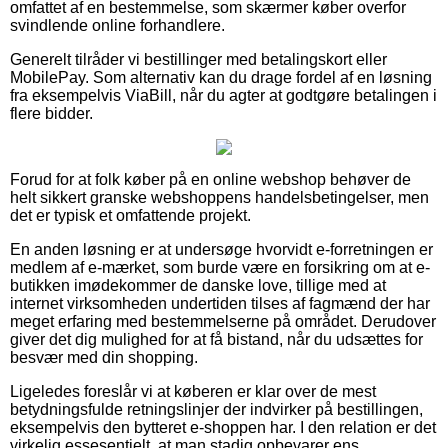
omfattet af en bestemmelse, som skærmer køber overfor
svindlende online forhandlere.
Generelt tilråder vi bestillinger med betalingskort eller
MobilePay. Som alternativ kan du drage fordel af en løsning
fra eksempelvis ViaBill, når du agter at godtgøre betalingen i
flere bidder.
Forud for at folk køber på en online webshop behøver de
helt sikkert granske webshoppens handelsbetingelser, men
det er typisk et omfattende projekt.
En anden løsning er at undersøge hvorvidt e-forretningen er
medlem af e-mærket, som burde være en forsikring om at e-
butikken imødekommer de danske love, tillige med at
internet virksomheden undertiden tilses af fagmænd der har
meget erfaring med bestemmelserne på området. Derudover
giver det dig mulighed for at få bistand, når du udsættes for
besvær med din shopping.
Ligeledes foreslår vi at køberen er klar over de mest
betydningsfulde retningslinjer der indvirker på bestillingen,
eksempelvis den bytteret e-shoppen har. I den relation er det
virkelig essesentielt, at man stadig opbevarer ens