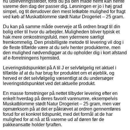
nu udleveringssteder, fordi du på den måde nemt kan hente
varerne den dag der passer dig. Løsningen er jo i høj grad
simpel, og tit derudover den mest letkøbte mulighed for fragt
ved køb af Muskatblomme stødt Natur Drogeriet – 25 gram.
Du kan på samme måde overveje at få ordren bragt til din
bolig eller til hvor du arbejder. Muligheden bliver typisk et
hak mere omkostningsfuld, men ydermere særligt
fremkommelig. Den prisbilligste metode til levering vil dog i
de fleste tilfælde være at du selv henter produkterne, men
den mulighed nødvendiggør at du opholder dig i kort afstand
af e-forretningens hjemsted.
Leveringstidspunktet på A til J er selvfølgelig ret aktuel i
tilfælde af at du har brug for produktet om et øjeblik, og
herved er det selvfølgelig væsentligt at du undersøger
leveringstidspunktet ved det aktuelle produkt.
En masse forretninger på nettet tilbyder levering efter en
enkelt hverdag på deres favorit varenumre, eksempelvis
Muskatblomme stødt Natur Drogeriet – 25 gram, men vær
opmærksom på at det er påkrævet at ordren gennemføres
forud for et konkret tidspunkt, med det formål at de har
mulighed for at nå at få varerne ud af døren før de
pakkeansatte holder fyraften.