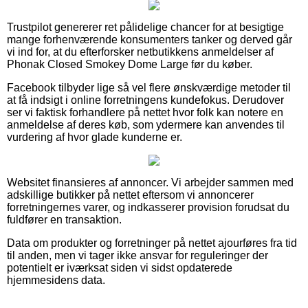
Trustpilot genererer ret pålidelige chancer for at besigtige
mange forhenværende konsumenters tanker og derved går
vi ind for, at du efterforsker netbutikkens anmeldelser af
Phonak Closed Smokey Dome Large før du køber.
Facebook tilbyder lige så vel flere ønskværdige metoder til
at få indsigt i online forretningens kundefokus. Derudover
ser vi faktisk forhandlere på nettet hvor folk kan notere en
anmeldelse af deres køb, som ydermere kan anvendes til
vurdering af hvor glade kunderne er.
Websitet finansieres af annoncer. Vi arbejder sammen med
adskillige butikker på nettet eftersom vi annoncerer
forretningernes varer, og indkasserer provision forudsat du
fuldfører en transaktion.
Data om produkter og forretninger på nettet ajourføres fra tid
til anden, men vi tager ikke ansvar for reguleringer der
potentielt er iværksat siden vi sidst opdaterede
hjemmesidens data.