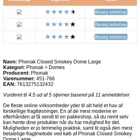
Besøg webshop
Besøg webshop
Besøg webshop
Navn:
Phonak Closed Smokey Dome Large
Kategori:
Phonak > Domes
Producent:
Phonak
Varenummer:
451-766
EAN:
7613275132432
Vurderet til
4.5
ud af 5 stjerner baseret på
11
anmeldelser
De fleste online virksomheder yder til alt held et hav af
forskellige fragtløsninger. En af de mest moderne er
efterhånden at få sendt til en pakkeshop, så du nemt selv
kan hente dine produkter når du har mulighed for det.
Muligheden er jo temmelig praktisk, samt tit også den mest
betalelige fragtmetode ved køb af Phonak Closed Smokey
Dome Large.