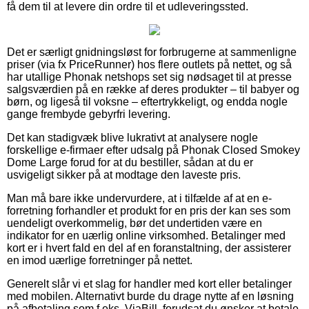
få dem til at levere din ordre til et udleveringssted.
Det er særligt gnidningsløst for forbrugerne at sammenligne
priser (via fx PriceRunner) hos flere outlets på nettet, og så
har utallige Phonak netshops set sig nødsaget til at presse
salgsværdien på en række af deres produkter – til babyer og
børn, og ligeså til voksne – eftertrykkeligt, og endda nogle
gange frembyde gebyrfri levering.
Det kan stadigvæk blive lukrativt at analysere nogle
forskellige e-firmaer efter udsalg på Phonak Closed Smokey
Dome Large forud for at du bestiller, sådan at du er
usvigeligt sikker på at modtage den laveste pris.
Man må bare ikke undervurdere, at i tilfælde af at en e-
forretning forhandler et produkt for en pris der kan ses som
uendeligt overkommelig, bør det undertiden være en
indikator for en uærlig online virksomhed. Betalinger med
kort er i hvert fald en del af en foranstaltning, der assisterer
en imod uærlige forretninger på nettet.
Generelt slår vi et slag for handler med kort eller betalinger
med mobilen. Alternativt burde du drage nytte af en løsning
på afbetaling som f.eks. ViaBill, forudsat du ønsker at betale