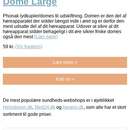
Dome Large
Phonak lydkupler/domes til udskiftning. Domen er den del af
høreapparatet der sidder længst inde i øret og er derfor den
mest udsatte del af dit høreapparat. Udover at sikre at dit
høreapparat sidder behageligt i dit øre sikrer friske domes
også den mest
(Læs mere)
59
kr.
(Vis fragtpris)
Læs mere »
Køb nu »
De mest populære sundheds-webshops er i øjeblikket
Helsebixen.dk
,
Med24.dk
og
Apopro.dk
, som alle har et stort
sortiment til gode priser.