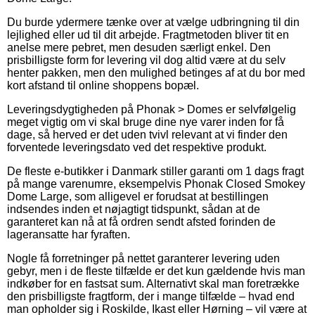
Du burde ydermere tænke over at vælge udbringning til din
lejlighed eller ud til dit arbejde. Fragtmetoden bliver tit en
anelse mere pebret, men desuden særligt enkel. Den
prisbilligste form for levering vil dog altid være at du selv
henter pakken, men den mulighed betinges af at du bor med
kort afstand til online shoppens bopæl.
Leveringsdygtigheden på Phonak > Domes er selvfølgelig
meget vigtig om vi skal bruge dine nye varer inden for få
dage, så herved er det uden tvivl relevant at vi finder den
forventede leveringsdato ved det respektive produkt.
De fleste e-butikker i Danmark stiller garanti om 1 dags fragt
på mange varenumre, eksempelvis Phonak Closed Smokey
Dome Large, som alligevel er forudsat at bestillingen
indsendes inden et nøjagtigt tidspunkt, sådan at de
garanteret kan nå at få ordren sendt afsted forinden de
lageransatte har fyraften.
Nogle få forretninger på nettet garanterer levering uden
gebyr, men i de fleste tilfælde er det kun gældende hvis man
indkøber for en fastsat sum. Alternativt skal man foretrække
den prisbilligste fragtform, der i mange tilfælde – hvad end
man opholder sig i Roskilde, Ikast eller Hørning – vil være at