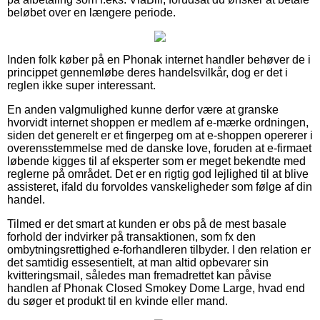
beløbet over en længere periode.
Inden folk køber på en Phonak internet handler behøver de i
princippet gennemløbe deres handelsvilkår, dog er det i
reglen ikke super interessant.
En anden valgmulighed kunne derfor være at granske
hvorvidt internet shoppen er medlem af e-mærke ordningen,
siden det generelt er et fingerpeg om at e-shoppen opererer i
overensstemmelse med de danske love, foruden at e-firmaet
løbende kigges til af eksperter som er meget bekendte med
reglerne på området. Det er en rigtig god lejlighed til at blive
assisteret, ifald du forvoldes vanskeligheder som følge af din
handel.
Tilmed er det smart at kunden er obs på de mest basale
forhold der indvirker på transaktionen, som fx den
ombytningsrettighed e-forhandleren tilbyder. I den relation er
det samtidig essesentielt, at man altid opbevarer sin
kvitteringsmail, således man fremadrettet kan påvise
handlen af Phonak Closed Smokey Dome Large, hvad end
du søger et produkt til en kvinde eller mand.