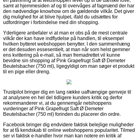
en påvisning af at webshoppen lever op til de danske love,
samt at hjemmesiden af og til overvåges af fagmænd der har
den nødvendige knowhow om de gældende vilkår. Det giver
dig mulighed for at blive hjulpet, ifald du udsættes for
udfordringer i forbindelse med din shopping.
Yderligere anbefaler vi at man er obs på de mest centrale
vilkår der kan have indflydelse på handlen, til eksempel
hvilken bytteret webshoppen benytter. I den sammenhæng
er det desuden essesentielt, at man når som helst gemmer
ens kvittering på e-mail, så man fremadrettet vil kunne
bevidne sin shopping af Pink Grapefrugt Saft Ø Demeter
Beutelsbacher (750 ml), ligegyldigt om man søger et produkt
til en pige eller dreng.
Trustpilot bringer dig en lang række uafhængige genveje til
at analysere en hel del tidligere kunders kritik og derfor
rekommanderer vi, at du gennemgår netshoppens
vurderinger af Pink Grapefrugt Saft Ø Demeter
Beutelsbacher (750 ml) forinden du placerer din ordre.
Facebook bringer dig endvidere faktisk belejlige muligheder
for at få kendskab til online webshoppens popularitet. Tilmed
ser vi faktisk e-handler hvor man kan notere en kritik af