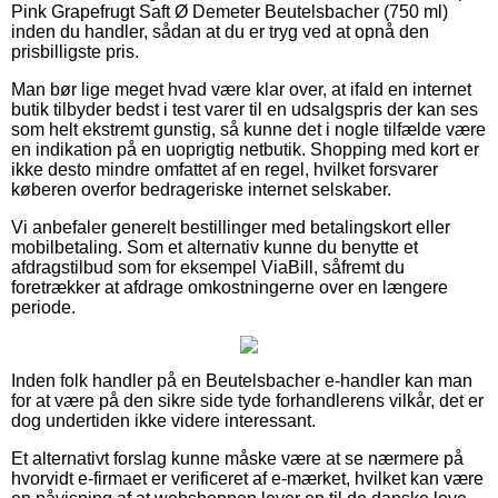
Pink Grapefrugt Saft Ø Demeter Beutelsbacher (750 ml)
inden du handler, sådan at du er tryg ved at opnå den
prisbilligste pris.
Man bør lige meget hvad være klar over, at ifald en internet
butik tilbyder bedst i test varer til en udsalgspris der kan ses
som helt ekstremt gunstig, så kunne det i nogle tilfælde være
en indikation på en uoprigtig netbutik. Shopping med kort er
ikke desto mindre omfattet af en regel, hvilket forsvarer
køberen overfor bedrageriske internet selskaber.
Vi anbefaler generelt bestillinger med betalingskort eller
mobilbetaling. Som et alternativ kunne du benytte et
afdragstilbud som for eksempel ViaBill, såfremt du
foretrækker at afdrage omkostningerne over en længere
periode.
Inden folk handler på en Beutelsbacher e-handler kan man
for at være på den sikre side tyde forhandlerens vilkår, det er
dog undertiden ikke videre interessant.
Et alternativt forslag kunne måske være at se nærmere på
hvorvidt e-firmaet er verificeret af e-mærket, hvilket kan være