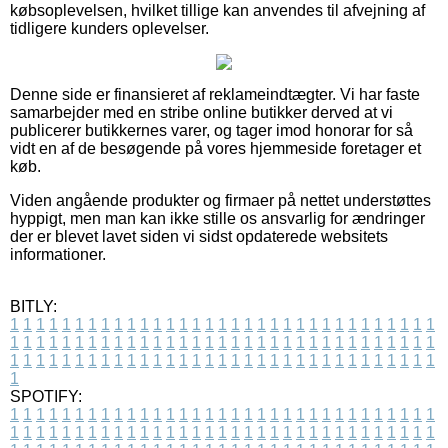
købsoplevelsen, hvilket tillige kan anvendes til afvejning af
tidligere kunders oplevelser.
Denne side er finansieret af reklameindtægter. Vi har faste
samarbejder med en stribe online butikker derved at vi
publicerer butikkernes varer, og tager imod honorar for så
vidt en af de besøgende på vores hjemmeside foretager et
køb.
Viden angående produkter og firmaer på nettet understøttes
hyppigt, men man kan ikke stille os ansvarlig for ændringer
der er blevet lavet siden vi sidst opdaterede websitets
informationer.
BITLY:
1
1
1
1
1
1
1
1
1
1
1
1
1
1
1
1
1
1
1
1
1
1
1
1
1
1
1
1
1
1
1
1
1
1
1
1
1
1
1
1
1
1
1
1
1
1
1
1
1
1
1
1
1
1
1
1
1
1
1
1
1
1
1
1
1
1
1
1
1
1
1
1
1
1
1
1
1
1
1
1
1
1
1
1
1
1
1
1
1
1
1
1
1
1
1
1
1
1
1
1
SPOTIFY:
1
1
1
1
1
1
1
1
1
1
1
1
1
1
1
1
1
1
1
1
1
1
1
1
1
1
1
1
1
1
1
1
1
1
1
1
1
1
1
1
1
1
1
1
1
1
1
1
1
1
1
1
1
1
1
1
1
1
1
1
1
1
1
1
1
1