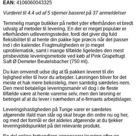
EAN:
4106060043325
Vurderet til
4.4
ud af 5 stjerner baseret på
37
anmeldelser
Temmelig mange butikker på nettet yder efterhånden et bredt
udvalg af metoder til levering. En der er meget populær er
efterhånden udleveringssteder, fordi det giver dig fuld
fleksibilitet til at hente din pakke lige præcis når det passer
ind i din kalender. Fragtmuligheden er jo meget
uproblematisk, samt i mange tilfælde ligeledes den mest
prisbevidste leveringsmetode ved køb af Pink Grapefrugt
Saft Ø Demeter Beutelsbacher (750 ml).
Du kan omvendt udse dig at få pakken leveret til din
lejlighed eller til hvor du arbejder. Løsningen bliver for det
meste et hak mere bekostelig, men samtidig særdeles nem.
Den mest betalelige leveringsmanér vil dog i de fleste
tilfælde være at hente varerne selv, men den løsning er
betinget af at du lever i nærheden af e-firmaets arbejdslager.
Leveringshastigheden på Tunge varer er særdeles
afgørende ifald man står og skal bruge din ordre nu og her,
og med det formål er det aldeles afgørende at du tjekker
leveringstidspunktet på det relevante produkt.