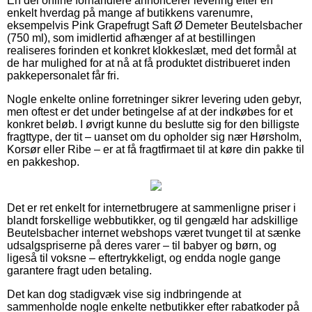
En del online forhandlere annoncerer levering efter en
enkelt hverdag på mange af butikkens varenumre,
eksempelvis Pink Grapefrugt Saft Ø Demeter Beutelsbacher
(750 ml), som imidlertid afhænger af at bestillingen
realiseres forinden et konkret klokkeslæt, med det formål at
de har mulighed for at nå at få produktet distribueret inden
pakkepersonalet får fri.
Nogle enkelte online forretninger sikrer levering uden gebyr,
men oftest er det under betingelse af at der indkøbes for et
konkret beløb. I øvrigt kunne du beslutte sig for den billigste
fragttype, der tit – uanset om du opholder sig nær Hørsholm,
Korsør eller Ribe – er at få fragtfirmaet til at køre din pakke til
en pakkeshop.
Det er ret enkelt for internetbrugere at sammenligne priser i
blandt forskellige webbutikker, og til gengæld har adskillige
Beutelsbacher internet webshops været tvunget til at sænke
udsalgspriserne på deres varer – til babyer og børn, og
ligeså til voksne – eftertrykkeligt, og endda nogle gange
garantere fragt uden betaling.
Det kan dog stadigvæk vise sig indbringende at
sammenholde nogle enkelte netbutikker efter rabatkoder på