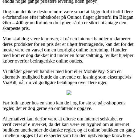
endda nogle gange præstere levering uden gebyr.
Dog kan det ikke desto mindre være smart at kigge forbi indtil flere
e-forhandlere efter rabatkoder på Quinoa flager glutenfri fra Biogan
Øko – 400 gram forinden du køber, så du er sikret at antage den
skarpeste pris.
Man skal dog være klar over, at når en internet handler reklamerer
deres produkter for en pris der er uhørt fremragende, kan det for det
meste være en varsel om en uoprigtig online forretning. Handler
med kort er dog dækket ind under en foranstaltning, hvilket hjælper
køber overfor bedrageriske online outlets.
Vi tilråder generelt handler med kort eller MobilePay. Som en
alternativ mulighed burde du anvende en løsning som eksempelvis
ViaBill, når du vil godtgøre betalingen over flere uger.
Før folk køber hos en shop kan de i og for sig se på e-shoppens
regler, det er dog gerne en omfattende opgave.
Alternativet kan derfor være at efterse om internet selskabet er
verificeret af e-mærket, da det kan være en tryghed om at internet
butikken anerkender de danske regler, og at online butikken en gang
i mellem kigges til af eksperter som har den nødvendige knowhow