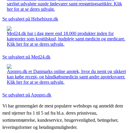
særligt udvalgte sunde fødevarer samt rengøringsartikler. Klik
her for at se deres udvalg.
Se udvalget på Helsebixen.dk
Med24.dk har i dag mere end 18.000 produkter inden for
kategorier som kosttilskud, hudpleje samt medicin og medicare.
Klik her for at se deres udvalg.
Se udvalget på Med24.dk
Apopro.dk er Danmarks online apotek, hvor du nemt og sikkert
kan købe recept- og håndkøbsmedicin samt andre apoteksvarer.
Klik her for at se deres udvalg.
Se udvalget på Apopro.dk
Vi har gennemgået de mest populære webshops og anmeldt dem
med stjerner fra 1 til 5 ud fra bl.a. deres prisniveau,
sortimentstørrelse, kundeservice, brugervenlighed, betingelser,
leveringsformer og betalingsmuligheder.