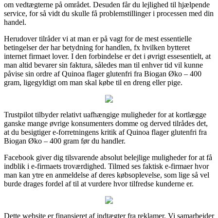
om vedtægterne på området. Desuden får du lejlighed til hjælpende
service, for så vidt du skulle få problemstillinger i processen med din
handel.
Herudover tilråder vi at man er på vagt for de mest essentielle
betingelser der har betydning for handlen, fx hvilken bytteret
internet firmaet lover. I den forbindelse er det i øvrigt essesentielt, at
man altid bevarer sin faktura, således man til enhver tid vil kunne
påvise sin ordre af Quinoa flager glutenfri fra Biogan Øko – 400
gram, ligegyldigt om man skal købe til en dreng eller pige.
Trustpilot tilbyder relativt uafhængige muligheder for at kortlægge
ganske mange øvrige konsumenters domme og derved tilrådes det,
at du besigtiger e-forretningens kritik af Quinoa flager glutenfri fra
Biogan Øko – 400 gram før du handler.
Facebook giver dig tilsvarende absolut belejlige muligheder for at få
indblik i e-firmaets troværdighed. Tilmed ses faktisk e-firmaer hvor
man kan ytre en anmeldelse af deres købsoplevelse, som lige så vel
burde drages fordel af til at vurdere hvor tilfredse kunderne er.
Dette website er finansieret af indtægter fra reklamer. Vi samarbejder