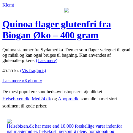
Klemt
Quinoa flager glutenfri fra
Biogan Øko – 400 gram
Quinoa stammer fra Sydamerika. Den er som flager velegnet til grød
og müsli og kan også bruges til bagning. Kan anvendes af
glutenallergikere.
(Læs mere)
45.55
kr.
(Vis fragtpris)
Læs mere »
Køb nu »
De mest populære sundheds-webshops er i øjeblikket
Helsebixen.dk
,
Med24.dk
og
Apopro.dk
, som alle har et stort
sortiment til gode priser.
Helsebixen.dk har mere end 10.000 forskellige varer indenfor
naturlægemidler, helsekost, personlig pleje, homøopati og