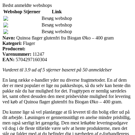
Bedst anmeldte webshops
Webshop
Stjerner
Link
Besøg webshop
Besøg webshop
Besøg webshop
Navn:
Quinoa flager glutenfri fra Biogan Øko – 400 gram
Kategori:
Flager
Producent:
Varenummer:
11247
EAN:
5704297160304
Vurderet til
3.9
ud af 5 stjerner baseret på
50
anmeldelser
En lang række e-handler yder nu diverse fragtmetoder. En af dem
der er mest populær er lige nu pakkeshops, så du selv kan hente din
pakke når du har mulighed for det. Fragttypen er nemlig særdeles
let, samt oftest desuden den mest prisbevidste mulighed for levering
ved køb af Quinoa flager glutenfri fra Biogan Øko – 400 gram.
Du kunne lige så vel planlægge at få leveret til din bolig eller ud på
dit arbejde. Løsningen er gennemsnitligt en anelse mindre prisbillig,
men også særligt let gængelig. Den mest letkøbte leveringsudgave
vil dog i de fleste tilfælde være selv at hente produkterne, men det
står og falder med at du befinder dig i nærheden af e-forhandlerens