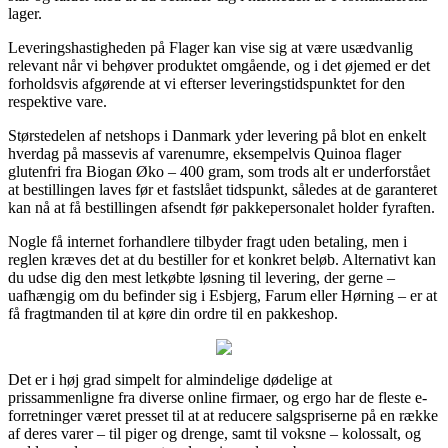
lager.
Leveringshastigheden på Flager kan vise sig at være usædvanlig
relevant når vi behøver produktet omgående, og i det øjemed er det
forholdsvis afgørende at vi efterser leveringstidspunktet for den
respektive vare.
Størstedelen af netshops i Danmark yder levering på blot en enkelt
hverdag på massevis af varenumre, eksempelvis Quinoa flager
glutenfri fra Biogan Øko – 400 gram, som trods alt er underforstået
at bestillingen laves før et fastslået tidspunkt, således at de garanteret
kan nå at få bestillingen afsendt før pakkepersonalet holder fyraften.
Nogle få internet forhandlere tilbyder fragt uden betaling, men i
reglen kræves det at du bestiller for et konkret beløb. Alternativt kan
du udse dig den mest letkøbte løsning til levering, der gerne –
uafhængig om du befinder sig i Esbjerg, Farum eller Hørning – er at
få fragtmanden til at køre din ordre til en pakkeshop.
Det er i høj grad simpelt for almindelige dødelige at
prissammenligne fra diverse online firmaer, og ergo har de fleste e-
forretninger været presset til at at reducere salgspriserne på en række
af deres varer – til piger og drenge, samt til voksne – kolossalt, og