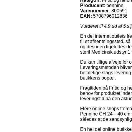
Kategori:
Fritid og helbr
Producent:
pennine
Varenummer:
800591
EAN:
5708796012836
Vurderet til
4.9
ud af 5 st
En del internet outlets fr
til et afhentningssted, s
og desuden ligeledes de
steril Medicinsk udstyr 1 
Du kan tillige afveje for 
Leveringsmetoden bliver
betalelige slags levering
butikkens bopæl.
Fragttiden på Fritid og 
behov for produktet inden
leveringstid på den aktue
Flere online shops fremb
Pennine CH 24 – 40 cm ster
således at de sandsynligv
En hel del online butikke