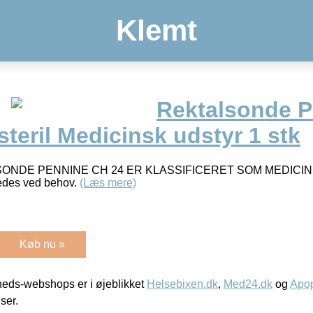
Klemt
Rektalsonde 
steril Medicinsk udstyr 1 stk
NDE PENNINE CH 24 ER KLASSIFICERET SOM MEDICIN
edes ved behov.
(Læs mere)
Køb nu »
eds-webshops er i øjeblikket
Helsebixen.dk
,
Med24.dk
og
Apop
iser.