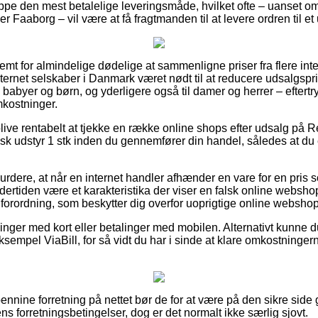
pe den mest betalelige leveringsmåde, hvilket ofte – uanset o
r Faaborg – vil være at få fragtmanden til at levere ordren til et
vemt for almindelige dødelige at sammenligne priser fra flere int
nternet selskaber i Danmark været nødt til at reducere udsalgspr
il babyer og børn, og yderligere også til damer og herrer – eftert
mkostninger.
ive rentabelt at tjekke en række online shops efter udsalg på
nsk udstyr 1 stk inden du gennemfører din handel, således at du 
urdere, at når en internet handler afhænder en vare for en pris
ndertiden være et karakteristika der viser en falsk online webshop
 forordning, som beskytter dig overfor uoprigtige online webshop
illinger med kort eller betalinger med mobilen. Alternativt kunne 
 eksempel ViaBill, for så vidt du har i sinde at klare omkostninge
pennine forretning på nettet bør de for at være på den sikre sid
s forretningsbetingelser, dog er det normalt ikke særlig sjovt.