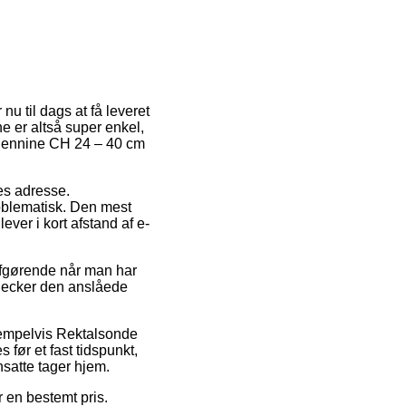
nu til dags at få leveret
e er altså super enkel,
 Pennine CH 24 – 40 cm
des adresse.
oblematisk. Den mest
ever i kort afstand af e-
 afgørende når man har
 checker den anslåede
sempelvis Rektalsonde
 før et fast tidspunkt,
nsatte tager hjem.
r en bestemt pris.