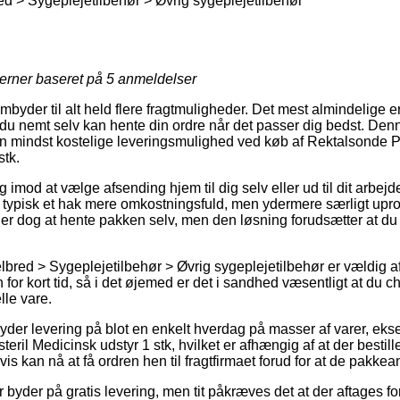
ed > Sygeplejetilbehør > Øvrig sygeplejetilbehør
jerner baseret på
5
anmeldelser
embyder til alt held flere fragtmuligheder. Det mest almindelige er 
å du nemt selv kan hente din ordre når det passer dig bedst. Denn
n mindst kostelige leveringsmulighed ved køb af Rektalsonde
stk.
og imod at vælge afsending hjem til dig selv eller ud til dit arbej
 typisk et hak mere omkostningsfuld, men ydermere særligt upr
 er dog at hente pakken selv, men den løsning forudsætter at du l
helbred > Sygeplejetilbehør > Øvrig sygeplejetilbehør er vældig
 for kort tid, så i det øjemed er det i sandhed væsentligt at du
lle vare.
yder levering på blot en enkelt hverdag på masser af varer, ek
il Medicinsk udstyr 1 stk, hvilket er afhængig af at der bestilles
is kan nå at få ordren hen til fragtfirmaet forud for at de pakkea
r byder på gratis levering, men tit påkræves det at der aftages fo