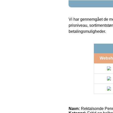
Vi har gennemgået de mes
prisniveau, sortimentstø
betalingsmuligheder.
Websh
Navn:
Rektalsonde Penni