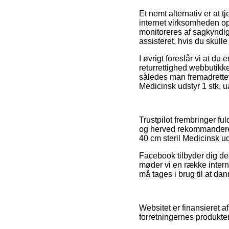
Et nemt alternativ er at t
internet virksomheden o
monitoreres af sagkyndig
assisteret, hvis du skulle
I øvrigt foreslår vi at d
returrettighed webbutikke
således man fremadrettet
Medicinsk udstyr 1 stk, u
Trustpilot frembringer fu
og herved rekommanderer 
40 cm steril Medicinsk uds
Facebook tilbyder dig des
møder vi en række interne
må tages i brug til at dan
Websitet er finansieret 
forretningernes produkter