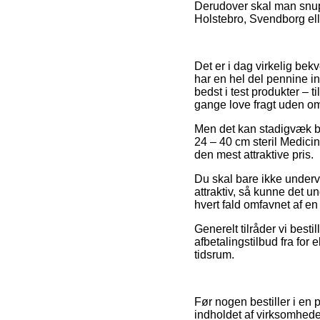
Derudover skal man snup
Holstebro, Svendborg elle
Det er i dag virkelig bek
har en hel del pennine i
bedst i test produkter – t
gange love fragt uden o
Men det kan stadigvæk bl
24 – 40 cm steril Medici
den mest attraktive pris.
Du skal bare ikke underv
attraktiv, så kunne det u
hvert fald omfavnet af en
Generelt tilråder vi best
afbetalingstilbud fra for
tidsrum.
Før nogen bestiller i en 
indholdet af virksomheden