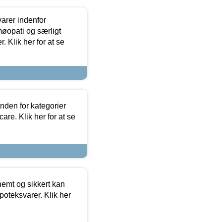
arer indenfor
møopati og særligt
 Klik her for at se
nden for kategorier
re. Klik her for at se
emt og sikkert kan
oteksvarer. Klik her