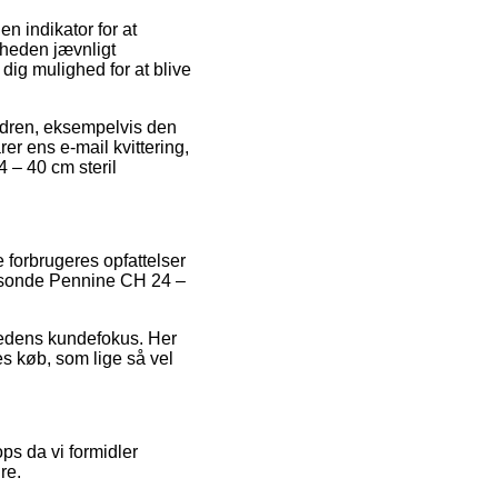
en indikator for at
mheden jævnligt
dig mulighed for at blive
 ordren, eksempelvis den
er ens e-mail kvittering,
 – 40 cm steril
e forbrugeres opfattelser
talsonde Pennine CH 24 –
mhedens kundefokus. Her
es køb, som lige så vel
ps da vi formidler
re.