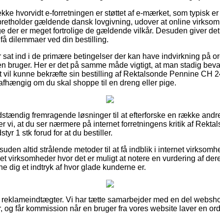
jekke hvorvidt e-forretningen er støttet af e-mærket, som typisk er 
pretholder gældende dansk lovgivning, udover at online virkso
e der er meget fortrolige de gældende vilkår. Desuden giver det 
 få dilemmaer ved din bestilling.
u er sat ind i de primære betingelser der kan have indvirkning på
n bruger. Her er det på samme måde vigtigt, at man stadig bevar
 vil kunne bekræfte sin bestilling af Rektalsonde Pennine CH 24
afhængig om du skal shoppe til en dreng eller pige.
ldstændig fremragende løsninger til at efterforske en række andr
vi, at du ser nærmere på internet forretningens kritik af Rek
tyr 1 stk forud for at du bestiller.
uden altid strålende metoder til at få indblik i internet virkso
t virksomheder hvor det er muligt at notere en vurdering af der
ne dig et indtryk af hvor glade kunderne er.
af reklameindtægter. Vi har tætte samarbejder med en del websho
, og får kommission når en bruger fra vores website laver en ord