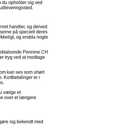
m du opholder sig ved
 udleveringssted.
ernet handler, og derved
iserne på specielt deres
rykkeligt, og endda nogle
 Rektalsonde Pennine CH
er tryg ved at modtage
 som kan ses som uhørt
. Kortbetalinger er i
s.
du vælge et
rne over et længere
e gøre sig bekendt med