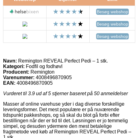
Besøg webshop
Besøg webshop
Besøg webshop
Navn:
Remington REVEAL Perfect Pedi – 1 stk.
Kategori:
Fodfil og fodhøvl
Producent:
Remington
Varenummer:
4008496870905
EAN:
4008496870905
Vurderet til
3.9
ud af 5 stjerner baseret på
50
anmeldelser
Masser af online varehuse yder i dag diverse forskellige
leveringsformer. Det mest populære er på nuværende
tidspunkt pakkeshops, og så skal du blot gå forbi efter
bestillingen når der er tid til det. Løsningen er jo temmelig
simpel, og desuden ydermere den mest betalelige
fragtmetode ved køb af Remington REVEAL Perfect Pedi –
1 stk..