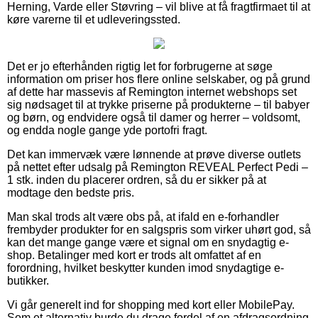
Herning, Varde eller Støvring – vil blive at få fragtfirmaet til at
køre varerne til et udleveringssted.
Det er jo efterhånden rigtig let for forbrugerne at søge
information om priser hos flere online selskaber, og på grund
af dette har massevis af Remington internet webshops set
sig nødsaget til at trykke priserne på produkterne – til babyer
og børn, og endvidere også til damer og herrer – voldsomt,
og endda nogle gange yde portofri fragt.
Det kan immervæk være lønnende at prøve diverse outlets
på nettet efter udsalg på Remington REVEAL Perfect Pedi –
1 stk. inden du placerer ordren, så du er sikker på at
modtage den bedste pris.
Man skal trods alt være obs på, at ifald en e-forhandler
frembyder produkter for en salgspris som virker uhørt god, så
kan det mange gange være et signal om en snydagtig e-
shop. Betalinger med kort er trods alt omfattet af en
forordning, hvilket beskytter kunden imod snydagtige e-
butikker.
Vi går generelt ind for shopping med kort eller MobilePay.
Som et alternativ burde du drage fordel af en afdragsordning