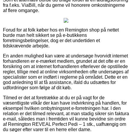
fra f.eks. ViaBill, når du gerne vil honorere omkostningerne
af flere omgange.
Forud for at folk køber hos en Remington shop på nettet
burde man helt sikkert se på e-butikkens
forretningsbetingelser, dog er det undertiden et
tidskrævende arbejde.
En anden mulighed kan være at undersøge hvorvidt internet
forhandleren er e-mærket medlem, grundet at det ofte er en
forsikring om at internet forhandleren efterlever de opstillede
regler, tillige med at online virksomheden ofte undersøges af
specialister som er indført i reglerne på området. Dette er en
god anledning til at få assistance, ifald du udsættes for
udfordringer som følge af dit køb.
Tilmed er det at foretrække at du er på vagt for de
væsentligste vilkår der kan have indvirkning på handlen, for
eksempel hvilken ombytningsret e-forretningen har. I den
relation er det tilmed relevant, at man stadig sikrer sin faktura
e-mail, således man i fremtiden vil kunne bevidne sin ordre
af Remington REVEAL Perfect Pedi – 1 stk., uafhængig om
du søger efter varer til en herre eller dame.