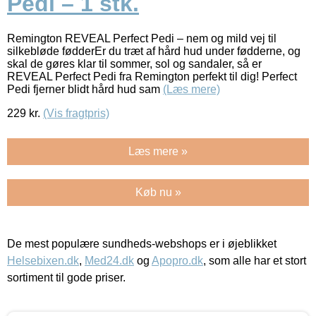
Pedi – 1 stk.
Remington REVEAL Perfect Pedi – nem og mild vej til
silkebløde fødderEr du træt af hård hud under fødderne, og
skal de gøres klar til sommer, sol og sandaler, så er
REVEAL Perfect Pedi fra Remington perfekt til dig! Perfect
Pedi fjerner blidt hård hud sam
(Læs mere)
229
kr.
(Vis fragtpris)
Læs mere »
Køb nu »
De mest populære sundheds-webshops er i øjeblikket
Helsebixen.dk
,
Med24.dk
og
Apopro.dk
, som alle har et stort
sortiment til gode priser.