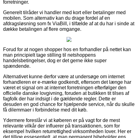
forretninger.
Generelt tilråder vi handler med kort eller betalinger med
mobilen. Som alternativ kan du drage fordel af en
afdragsløsning som fx ViaBill, i tilfælde af at du har i sinde at
dække betalingen af flere omgange.
Forud for at nogen shopper hos en forhandler på nettet kan
man principielt tage stilling til netshoppens
handelsbetingelser, dog er det gerne ikke super
spændende.
Alternativet kunne derfor være at undersøge om internet
forhandleren er e-mærke godkendt, eftersom det længe har
været et signal om at internet forretningen efterfølger den
officielle danske lovgivning, foruden at butikken tit tilses af
fagfolk der har indsigt i de gældende regler. Dette er
desuden en god chance for hjælpende service, når du skulle
få dilemmaer i forbindelse med dit køb.
Ydermere foreslår vi at køberen er på vagt for de mest
relevante vilkår der influerer på transaktionen, som for
eksempel hvilken returrettighed virksomheden lover. Her er
det tillige essesentielt, at man permanent bibeholder ens