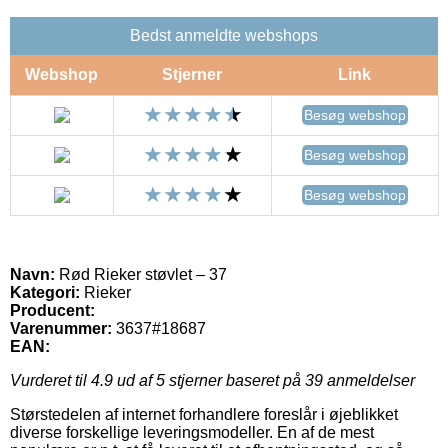
Bedst anmeldte webshops
Webshop
Stjerner
Link
Besøg webshop
Besøg webshop
Besøg webshop
Navn:
Rød Rieker støvlet – 37
Kategori:
Rieker
Producent:
Varenummer:
3637#18687
EAN:
Vurderet til
4.9
ud af 5 stjerner baseret på
39
anmeldelser
Størstedelen af internet forhandlere foreslår i øjeblikket
diverse forskellige leveringsmodeller. En af de mest