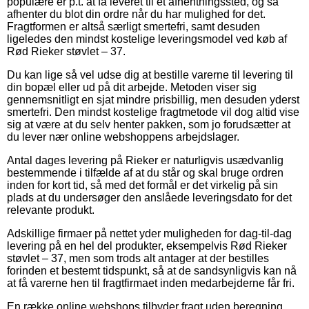
populære er p.t. at få leveret til et afhentningssted, og så
afhenter du blot din ordre når du har mulighed for det.
Fragtformen er altså særligt smertefri, samt desuden
ligeledes den mindst kostelige leveringsmodel ved køb af
Rød Rieker støvlet – 37.
Du kan lige så vel udse dig at bestille varerne til levering til
din bopæl eller ud på dit arbejde. Metoden viser sig
gennemsnitligt en sjat mindre prisbillig, men desuden yderst
smertefri. Den mindst kostelige fragtmetode vil dog altid vise
sig at være at du selv henter pakken, som jo forudsætter at
du lever nær online webshoppens arbejdslager.
Antal dages levering på Rieker er naturligvis usædvanlig
bestemmende i tilfælde af at du står og skal bruge ordren
inden for kort tid, så med det formål er det virkelig på sin
plads at du undersøger den anslåede leveringsdato for det
relevante produkt.
Adskillige firmaer på nettet yder muligheden for dag-til-dag
levering på en hel del produkter, eksempelvis Rød Rieker
støvlet – 37, men som trods alt antager at der bestilles
forinden et bestemt tidspunkt, så at de sandsynligvis kan nå
at få varerne hen til fragtfirmaet inden medarbejderne får fri.
En række online webshops tilbyder fragt uden beregning,