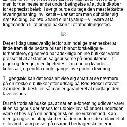
men for det meste er det under betingelse af at du indkøber
for et præcist beløb. I øvrigt burde du tage den mest letkøbte
leveringsløsning, hvilket tit – uanset om man opholder sig
nær Kolding, Solrød Strand eller Lystrup – vil være at få
fragtmanden til at bringe pakken til et afhentningssted.
Det er i dag usædvanlig let for almindelige mennesker at
finde frem til de bedste priser i blandt forskellige e-
forhandlere, og herved har adskillige online butikker været
presset til at at stampe salgspriserne på produkterne – til
piger og drenge, men ligeledes til mænd og kvinder –
kolossalt, og endda nogle gange love portofri levering.
Til gengæld kan det trods alt vise sig smart at se nærmere
på en række e-butikker efter udsalg på Rød Rieker støvlet –
37 inden du bestiller, så man er garanteret at modtage den
laveste pris.
Du må trods alt huske på, at når en e-forretning udlover varer
til en salgspris der anses for utopisk lav, så er det undertiden
være et bevis på en bedragerisk online virksomhed. Køb
med gængse betalingskort er på den anden side omfavnet af
et lovbud, som passer på os imod bedrageriske internet