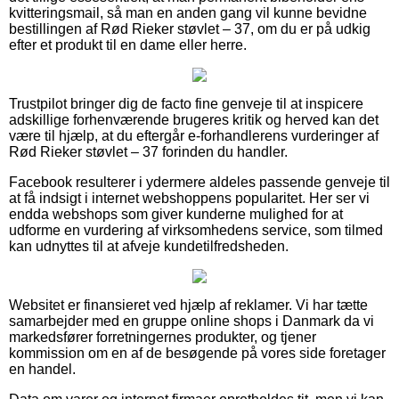
kvitteringsmail, så man en anden gang vil kunne bevidne
bestillingen af Rød Rieker støvlet – 37, om du er på udkig
efter et produkt til en dame eller herre.
Trustpilot bringer dig de facto fine genveje til at inspicere
adskillige forhenværende brugeres kritik og herved kan det
være til hjælp, at du eftergår e-forhandlerens vurderinger af
Rød Rieker støvlet – 37 forinden du handler.
Facebook resulterer i ydermere aldeles passende genveje til
at få indsigt i internet webshoppens popularitet. Her ser vi
endda webshops som giver kunderne mulighed for at
udforme en vurdering af virksomhedens service, som tilmed
kan udnyttes til at afveje kundetilfredsheden.
Websitet er finansieret ved hjælp af reklamer. Vi har tætte
samarbejder med en gruppe online shops i Danmark da vi
markedsfører forretningernes produkter, og tjener
kommission om en af de besøgende på vores side foretager
en handel.