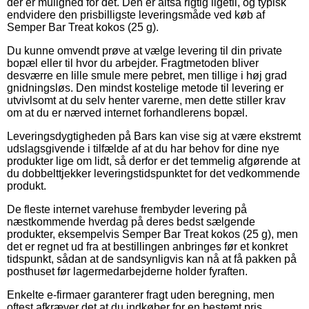
der er mulighed for det. Den er altså rigtig ligetil, og typisk
endvidere den prisbilligste leveringsmåde ved køb af
Semper Bar Treat kokos (25 g).
Du kunne omvendt prøve at vælge levering til din private
bopæl eller til hvor du arbejder. Fragtmetoden bliver
desværre en lille smule mere pebret, men tillige i høj grad
gnidningsløs. Den mindst kostelige metode til levering er
utvivlsomt at du selv henter varerne, men dette stiller krav
om at du er nærved internet forhandlerens bopæl.
Leveringsdygtigheden på Bars kan vise sig at være ekstremt
udslagsgivende i tilfælde af at du har behov for dine nye
produkter lige om lidt, så derfor er det temmelig afgørende at
du dobbelttjekker leveringstidspunktet for det vedkommende
produkt.
De fleste internet varehuse frembyder levering på
næstkommende hverdag på deres bedst sælgende
produkter, eksempelvis Semper Bar Treat kokos (25 g), men
det er regnet ud fra at bestillingen anbringes før et konkret
tidspunkt, sådan at de sandsynligvis kan nå at få pakken på
posthuset før lagermedarbejderne holder fyraften.
Enkelte e-firmaer garanterer fragt uden beregning, men
oftest afkræver det at du indkøber for en bestemt pris.