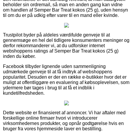
beholder sin ordremail, så man en anden gang kan vidne
om handlen af Semper Bar Treat kokos (25 g), uden hensyn
til om du er på udkig efter varer til en mand eller kvinde.
Trustpilot byder på aldeles værdifulde genveje til at
gennemsøge en hel del tidligere konsumenters meninger og
derfor rekommanderer vi, at du udforsker internet
webshoppens ratings af Semper Bar Treat kokos (25 g)
inden du køber.
Facebook tilbyder lignende uden sammenligning
udmærkede genveje til at få indtryk af webshoppens
popularitet. Desuden er der en række e-butikker hvor det er
muligt at offentliggøre en evaluering af købsoplevelsen, som
ydermere bør tages i brug til at få et indblik i
kundetilfredsheden.
Dette website er finansieret af annoncer. Vi har aftaler med
forskellige online firmaer hvori vi introducerer
virksomhedernes produkter, og opnår godtgørelse hvis en
bruger fra vores hjemmeside laver en bestilling.