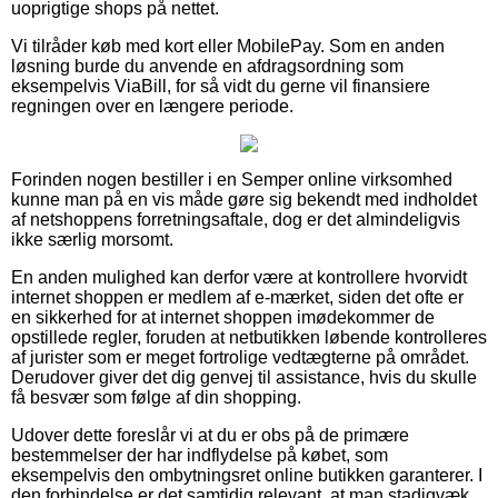
uoprigtige shops på nettet.
Vi tilråder køb med kort eller MobilePay. Som en anden
løsning burde du anvende en afdragsordning som
eksempelvis ViaBill, for så vidt du gerne vil finansiere
regningen over en længere periode.
Forinden nogen bestiller i en Semper online virksomhed
kunne man på en vis måde gøre sig bekendt med indholdet
af netshoppens forretningsaftale, dog er det almindeligvis
ikke særlig morsomt.
En anden mulighed kan derfor være at kontrollere hvorvidt
internet shoppen er medlem af e-mærket, siden det ofte er
en sikkerhed for at internet shoppen imødekommer de
opstillede regler, foruden at netbutikken løbende kontrolleres
af jurister som er meget fortrolige vedtægterne på området.
Derudover giver det dig genvej til assistance, hvis du skulle
få besvær som følge af din shopping.
Udover dette foreslår vi at du er obs på de primære
bestemmelser der har indflydelse på købet, som
eksempelvis den ombytningsret online butikken garanterer. I
den forbindelse er det samtidig relevant, at man stadigvæk