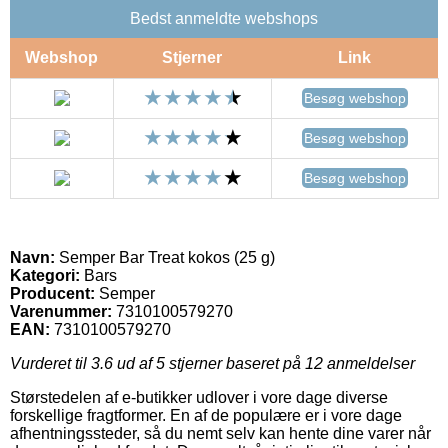
Bedst anmeldte webshops
Webshop
Stjerner
Link
Besøg webshop
Besøg webshop
Besøg webshop
Navn:
Semper Bar Treat kokos (25 g)
Kategori:
Bars
Producent:
Semper
Varenummer:
7310100579270
EAN:
7310100579270
Vurderet til
3.6
ud af 5 stjerner baseret på
12
anmeldelser
Størstedelen af e-butikker udlover i vore dage diverse
forskellige fragtformer. En af de populære er i vore dage
afhentningssteder, så du nemt selv kan hente dine varer når