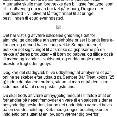
Alternativt skulle man foretrække den billigste fragttype, som
tit – uafhængig om man bor tæt på Viborg, Dragør eller
Hundested – vil blive at få fragtfirmaet til at bringe
bestillingen til et udleveringssted.
Det har vist sig at være særdeles gnidningsløst for
almindelige dødelige at sammenholde priser i blandt flere e-
firmaer, og derved har en lang række Semper internet
butikker set sig tvunget til at sænke salgspriserne på en
række af deres produkter – til børn og babyer, og tillige også
til mænd og kvinder – voldsomt, og endda nogle gange
præstere fragt uden gebyr.
Dog kan det stadigvæk blive udbytterigt at analysere et par
online selskaber efter udsalg på Semper Bar Treat kokos (25
g) inden du placerer ordren, sådan at man er på den sikre
side med at få fat i den prisbilligste pris.
Du skal trods alt være omhyggelig med, at i tilfælde af at en
forhandler på nettet frembyder en vare til en salgspris der er
besynderligt beskeden, kunne det undertiden være et bevis
på en svindel netshop. Køb med gængse betalingskort er
imidlertid omsluttet af en lov, som værner dig overfor