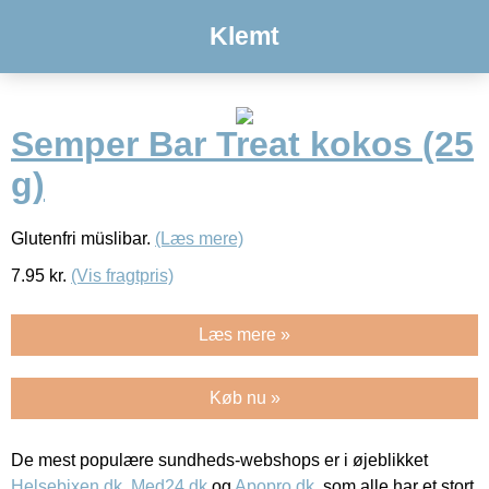
Klemt
Semper Bar Treat kokos (25
g)
Glutenfri müslibar.
(Læs mere)
7.95
kr.
(Vis fragtpris)
Læs mere »
Køb nu »
De mest populære sundheds-webshops er i øjeblikket
Helsebixen.dk
,
Med24.dk
og
Apopro.dk
, som alle har et stort