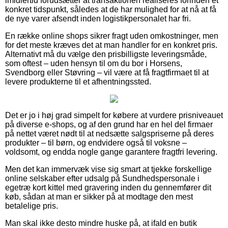
imidlertid forudsætter at transaktionen realiseres forinden et
konkret tidspunkt, således at de har mulighed for at nå at få
de nye varer afsendt inden logistikpersonalet har fri.
En række online shops sikrer fragt uden omkostninger, men
for det meste kræves det at man handler for en konkret pris.
Alternativt må du vælge den prisbilligste leveringsmåde,
som oftest – uden hensyn til om du bor i Horsens,
Svendborg eller Støvring – vil være at få fragtfirmaet til at
levere produkterne til et afhentningssted.
Det er jo i høj grad simpelt for købere at vurdere prisniveauet
på diverse e-shops, og af den grund har en hel del firmaer
på nettet været nødt til at nedsætte salgspriserne på deres
produkter – til børn, og endvidere også til voksne –
voldsomt, og endda nogle gange garantere fragtfri levering.
Men det kan immervæk vise sig smart at tjekke forskellige
online selskaber efter udsalg på Sundhedspersonale i
egetræ kort kittel med gravering inden du gennemfører dit
køb, sådan at man er sikker på at modtage den mest
betalelige pris.
Man skal ikke desto mindre huske på, at ifald en butik