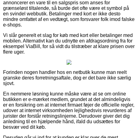
annoncerer en vare til en salgspris som anses for
grænseløst tiltalende, så burde det ofte være et symbol på
en svindel webbutik. Betalinger med kort er ikke desto
mindre omfattet af en vedtægt, som forsvarer folk imod falske
e-shops.
Vi slår generelt et slag for køb med kort eller betalinger med
mobilen. Alternativt kan du udnytte en afdragsordning fra for
eksempel ViaBill, for så vidt du tilstræber at klare prisen over
flere uger.
Forinden nogen handler hos en netbutik kunne man reelt
granske deres forretningsaftale, dog er det bare ikke særlig
sjovt.
En nemmere løsning kunne måske være at se om online
butikken er e-mærket medlem, grundet at det almindeligvis
er en forsikring om at internet firmaet føjer de officielle regler,
udover at internet virksomheden lejlighedsvis revurderes af
jurister der forstår retningslinjerne. Derudover giver det dig
anledning til en hjælpende hånd, ifald du udsættes for
besvær ved dit køb.
Desuden går vi ind for at kunden er klar over de mest