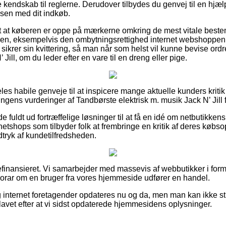
kendskab til reglerne. Derudover tilbydes du genvej til en hjæ
ssen med dit indkøb.
t at køberen er oppe på mærkerne omkring de mest vitale beste
en, eksempelvis den ombytningsrettighed internet webshoppen ha
d sikrer sin kvittering, så man når som helst vil kunne bevise ord
 Jill, om du leder efter en vare til en dreng eller pige.
deles habile genveje til at inspicere mange aktuelle kunders kritik
ingens vurderinger af Tandbørste elektrisk m. musik Jack N’ Jill f
 fuldt ud fortræffelige løsninger til at få en idé om netbutikken
tshops som tilbyder folk at frembringe en kritik af deres købso
indtryk af kundetilfredsheden.
finansieret. Vi samarbejder med massevis af webbutikker i form 
norar om en bruger fra vores hjemmeside udfører en handel.
internet foretagender opdateres nu og da, men man kan ikke stil
avet efter at vi sidst opdaterede hjemmesidens oplysninger.