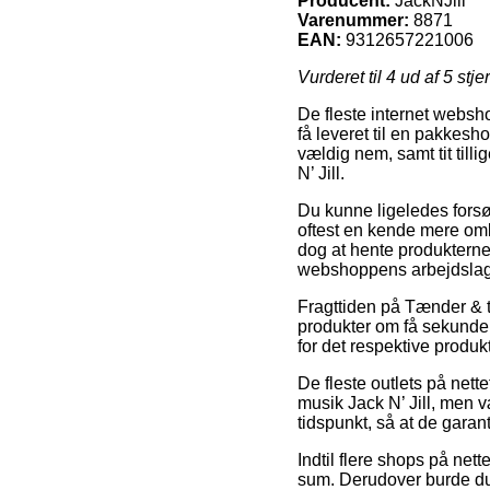
Producent:
JackNJill
Varenummer:
8871
EAN:
9312657221006
Vurderet til
4
ud af 5 stje
De fleste internet websho
få leveret til en pakkesh
vældig nem, samt tit til
N’ Jill.
Du kunne ligeledes forsøg
oftest en kende mere om
dog at hente produkterne 
webshoppens arbejdslag
Fragttiden på Tænder & t
produkter om få sekunder,
for det respektive produkt
De fleste outlets på nett
musik Jack N’ Jill, men
tidspunkt, så at de garan
Indtil flere shops på net
sum. Derudover burde du 