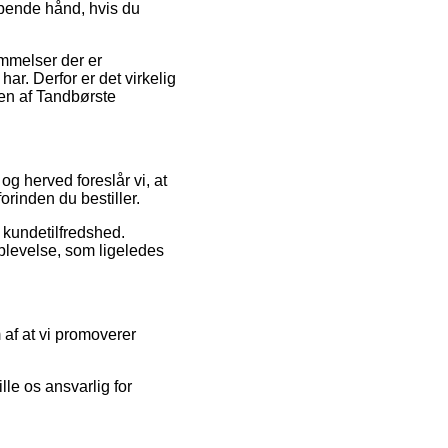
lpende hånd, hvis du
mmelser der er
r. Derfor er det virkelig
ren af Tandbørste
 og herved foreslår vi, at
orinden du bestiller.
s kundetilfredshed.
plevelse, som ligeledes
af at vi promoverer
le os ansvarlig for