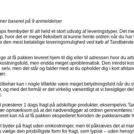
rner baseret på
9
anmeldelser
ps frembyder til alt held et stort udvalg af leveringstyper. Det me
op, hvor det er meget fleksibelt at kunne hente ordren når du har
lige den mest betalelige leveringsmulighed ved køb af Tandbørste
e at få pakken leveret hjem til dig eller til adressen hvor du ar
kostningsfuld, men endda meget uproblematisk. Den mindst kost
selv, men det står og falder med at du opholder dig i kort afstand
er.
ilbehør kan i nogle tilfælde være meget betydningsfuld når du s
 og med det formål er det virkelig væsentligt at vi besigtiger de
.
et præsterer 1 dags fragt på adskillige produkter, eksempelvis Ta
 vær opmærksom på at det nødvendiggør at ordren gennemføres f
teret kan nå at få pakken ekspederet forinden de pakkeansatte ha
tet byder på fragt uden omkostninger, men tit påkræves det at man
vælge den prisbilligste form for fragt, som typisk – uden hensyn