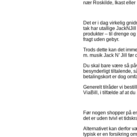
nær Roskilde, Ikast eller
Det er i dag virkelig gnid
tak har utallige JackNJill
produkter – til drenge og
fragt uden gebyr.
Trods dette kan det imme
m. musik Jack N’ Jill før
Du skal bare være så påva
besynderligt tiltalende, 
betalingskort er dog omfa
Generelt tilråder vi best
ViaBill, i tilfælde af at 
Før nogen shopper på en 
det er uden tvivl et tids
Alternativet kan derfor v
typisk er en forsikring o