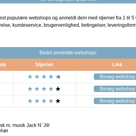
t populære webshops og anmeldt dem med stjerner fra 1 til 5 ud
rrelse, kundeservice, brugervenlighed, betingelser, leveringsfor
Bedst anmeldte webshops
op
Stjerner
Link
Besøg webshop
Besøg webshop
Besøg webshop
sk m. musik Jack N’ Jill
ehør