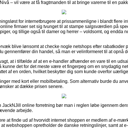
 Nivå – vil være at få fragtmanden til at bringe varerne til en pa
ningsløst for internetbrugere at prissammenligne i blandt flere int
 online firmaer set sig tvunget til at stampe salgsværdien på spec
 piger, og tillige også til damer og herrer – voldsomt, og endda
rvæk blive lønsomt at checke nogle netshops efter rabatkoder p
 du gennemfører din handel, så man er velinformeret til at opnå den
gt, at i tilfælde af at en e-handler afhænder en vare til en udsal
så kunne det for det meste være et fingerpeg om en snydagtig net
ttet af en orden, hvilket beskytter dig som kunde overfor uærlig
illinger med kort eller mobilbetaling. Som alternativ burde du anv
du ønsker at dække prisen senere.
JackNJill online forretning bør man i reglen løbe igennem dens
krævende arbejde.
ære at finde ud af hvorvidt internet shoppen er medlem af e-mærk
m at webshoppen opretholder de danske retningslinjer, samt at e