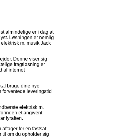
st almindelige er i dag at
 lyst. Løsningen er nemlig
 elektrisk m. musik Jack
bejder. Denne viser sig
elige fragtløsning er
 af internet
kal bruge dine nye
n forventede leveringstid
ndbørste elektrisk m.
orinden et angivent
r fyraften.
 aftager for en fastsat
 til om du opholder sig