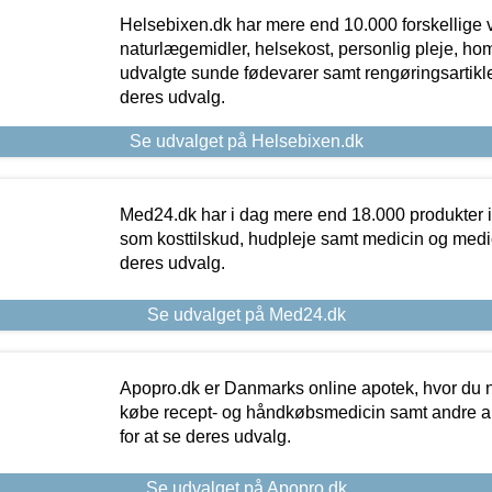
Helsebixen.dk har mere end 10.000 forskellige v
naturlægemidler, helsekost, personlig pleje, ho
udvalgte sunde fødevarer samt rengøringsartikler.
deres udvalg.
Se udvalget på Helsebixen.dk
Med24.dk har i dag mere end 18.000 produkter i
som kosttilskud, hudpleje samt medicin og medica
deres udvalg.
Se udvalget på Med24.dk
Apopro.dk er Danmarks online apotek, hvor du n
købe recept- og håndkøbsmedicin samt andre ap
for at se deres udvalg.
Se udvalget på Apopro.dk