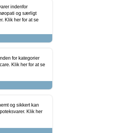
arer indenfor
møopati og særligt
 Klik her for at se
nden for kategorier
re. Klik her for at se
emt og sikkert kan
oteksvarer. Klik her