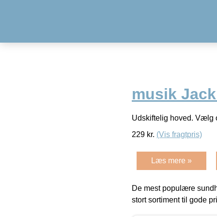
musik Jack 
Udskiftelig hoved. Vælg o
229
kr.
(Vis fragtpris)
Læs mere »
De mest populære sundh
stort sortiment til gode pr