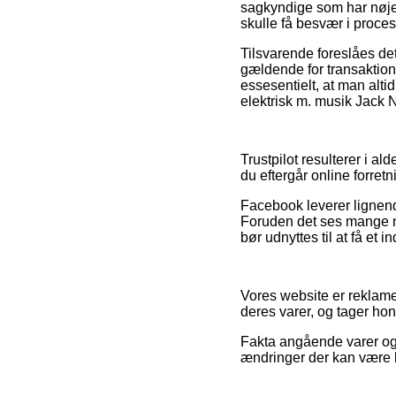
sagkyndige som har nøje 
skulle få besvær i proce
Tilsvarende foreslåes de
gældende for transaktion
essesentielt, at man alti
elektrisk m. musik Jack N’
Trustpilot resulterer i al
du eftergår online forretn
Facebook leverer lignende
Foruden det ses mange ne
bør udnyttes til at få et 
Vores website er reklame
deres varer, og tager ho
Fakta angående varer og 
ændringer der kan være l