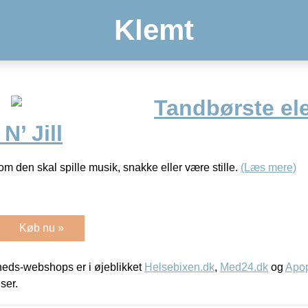
Klemt
Tandbørste ele
N’ Jill
m den skal spille musik, snakke eller være stille.
(Læs mere)
Køb nu »
eds-webshops er i øjeblikket
Helsebixen.dk
,
Med24.dk
og
Apop
iser.