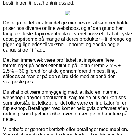
bestillingen til et afhentningssted.
Det er jo ret let for almindelige mennesker at sammenholde
priser hos diverse online webshops, og af den grund har
langt de fleste Tapin webbutikker været presset til at at trykke
udsalgspriserne på mange af deres produkter – til drenge og
piger, og ligeledes til voksne – enormt, og endda nogle
gange sikre fri fragt.
Det kan immervæk være profitabelt at inspicere flere
forretninger på nettet efter tilbud på Tapin creme 2,5% +
2,5% – 30 g forud for at du gennemfører din bestilling,
således at man er på den sikre side med at opnå den
skarpeste pris.
Du skal blot være omhyggelig med, at ifald en internet
webshop udbyder produkter til salg for en pris der kan ses
som uforståeligt letkøbt, er det ofte være en indikator for en
fup e-shop. Betalinger med kort er heldigvis omfavnet af en
ordning, som hjælper køber overfor uærlige forhandlere på
nettet.
Vi anbefaler generelt kortkøb eller betalinger med mobilen.
Som et alternativ kunne du drage fordel af en løsning fra