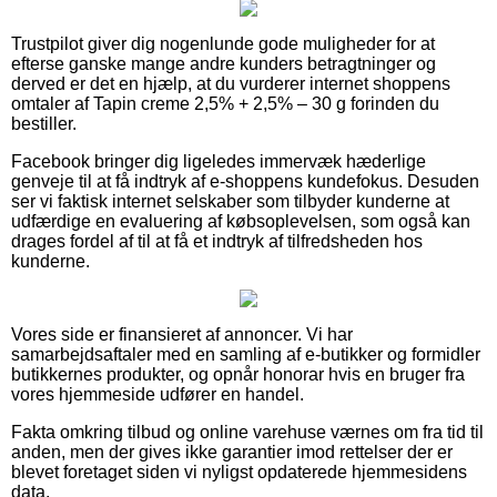
Trustpilot giver dig nogenlunde gode muligheder for at
efterse ganske mange andre kunders betragtninger og
derved er det en hjælp, at du vurderer internet shoppens
omtaler af Tapin creme 2,5% + 2,5% – 30 g forinden du
bestiller.
Facebook bringer dig ligeledes immervæk hæderlige
genveje til at få indtryk af e-shoppens kundefokus. Desuden
ser vi faktisk internet selskaber som tilbyder kunderne at
udfærdige en evaluering af købsoplevelsen, som også kan
drages fordel af til at få et indtryk af tilfredsheden hos
kunderne.
Vores side er finansieret af annoncer. Vi har
samarbejdsaftaler med en samling af e-butikker og formidler
butikkernes produkter, og opnår honorar hvis en bruger fra
vores hjemmeside udfører en handel.
Fakta omkring tilbud og online varehuse værnes om fra tid til
anden, men der gives ikke garantier imod rettelser der er
blevet foretaget siden vi nyligst opdaterede hjemmesidens
data.