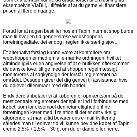
eksempelvis ViaBill, i tilfælde af at du gerne vil finansiere
prisen af flere omgange.
Forud for at nogen bestiller hos en Tapin internet shop burde
man til hver en tid gennemlæse webshoppens
forretningsaftale, det er dog i reglen ikke særlig sjovt.
Et alternativt forslag kunne være at kontrollere om
webshoppen er medlem af e-mærke ordningen, hvilket
almindeligvis er en angivelse af at e-butikken efterkommer
de danske love, tillige med at shoppen regelmæssigt
monitoreres af sagkyndige der forstår reglementet på
området. Desuden giver det dig genvej til assistance, hvis
du oplever dilemmaer med din handel.
Endvidere anbefaler vi at køberen er opmærksom på de
mest centrale reglementer der spiller ind i forbindelse med
købet, som for eksempel den returrettighed online
forretningen kører med. I relation til det er det virkelig
afgørende, at man altid bevarer ens e-mail kvittering,
således man til enhver tid vil kunne bevidne købet af Tapin
creme 2,5% + 2,5% – 30 g, om du er dame eller herre.