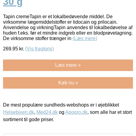
30 g
Tapin cremeTapin er et lokalbedøvende middel. De
virksomme lægemiddelstoffer er lidocain og prilocain.
Anvendelse og virkningTapin anvendes til lokalbedøvelse af
huden f.eks. før et mindre indgreb eller en blodprøvetagning.
De virksomme stoffer trænger in
(Læs mere)
269.95
kr.
(Vis fragtpris)
Læs mere »
Køb nu »
De mest populære sundheds-webshops er i øjeblikket
Helsebixen.dk
,
Med24.dk
og
Apopro.dk
, som alle har et stort
sortiment til gode priser.