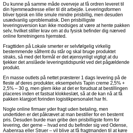
Du kunne på samme måde overveje at få ordren leveret til
din hjemmeadresse eller til dit arbejde. Leveringsformen
bliver typisk en lille smule mindre prisbillig, men desuden
usædvanlig uproblematisk. Den prisbilligste
leveringsversion kan ikke modsiges at være at hente pakken
selv, hvilket stiller krav om at du fysisk befinder dig nærved
online forretningens hjemsted.
Fragttiden på Lokale smerter er selvfølgelig virkelig
bestemmende såfremt du står og skal bruge produktet
straks, så med det formål er det øjensynligt vigtigt at du
tjekker det anslåede leveringstidspunkt ved det pågældende
produkt.
En masse outlets på nettet præsterer 1 dags levering på de
fleste af deres produkter, eksempelvis Tapin creme 2,5% +
2,5% – 30 g, men glem ikke at det er forudsat at bestillingen
placeres inden et fastsat klokkeslæt, så at de kan nå at få
pakken klargjort forinden logistikpersonalet har fri.
Nogle online firmaer yder fragt uden betaling, men
undertiden er det påkrævet at man bestiller for en bestemt
pris. Desuden burde man gribe den prisbilligste form for
levering, der gerne – hvad end du befinder sig ved Odense,
Aabenraa eller Struer – vil blive at få fragtmanden til at køre