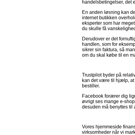
handelsbetingelser, det 
En anden løsning kan de
internet butikken overhol
eksperter som har meget e
du skulle få vanskelighed
Derudover er det fornuft
handlen, som for eksempel
sikrer sin faktura, så m
om du skal købe til en m
Trustpilot byder på relat
kan det være til hjælp, at
bestiller.
Facebook forærer dig lign
øvrigt ses mange e-shops
desuden må benyttes til a
Vores hjemmeside finans
virksomheder når vi mark