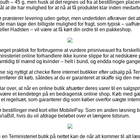
uth – 45 g, men husk at det regnes ud fra at bestillingen placer
l at de har mulighed for at nå at få produktet klar inden medar
er præsterer levering uden gebyr, men undertiden afkræver det a
rde man tage den billigste mulighed for fragt, som typisk – uafh
ler Hadsten – vil være at få kørt din ordre til en pakkeshop.
eget praktisk for forbrugerne at vurdere prisniveauet fra forskell
inisteriet online forhandlere ikke kunne slippe for at nedskære 
samtidig til mænd og kvinder – helt i bund, og endda nogle gange
ise sig nyttigt at checke flere internet butikker efter udsalg på T
mfører dit køb, således at du er garanteret at skaffe sig den mest
ar over, at når en online butik afsætter deres varer til en salgspr
en være et kendetegn på en bedragerisk online shop. Køb med gæ
 et regelsæt, som garanterer dig som køber overfor uægte intern
for bestillinger med kort eller MobilePay. Som en anden løsning 
 ViaBill, hvis du vil afdrage beløbet over et længere tidsrum.
r i en Teministeriet butik på nettet kan de når alt kommer til alt 