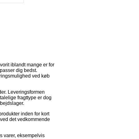
orit iblandt mange er for
 passer dig bedst.
veringsmulighed ved køb
jder. Leveringsformen
alelige fragttype er dog
bejdslager.
rodukter inden for kort
ato ved det vedkommende
es varer, eksempelvis