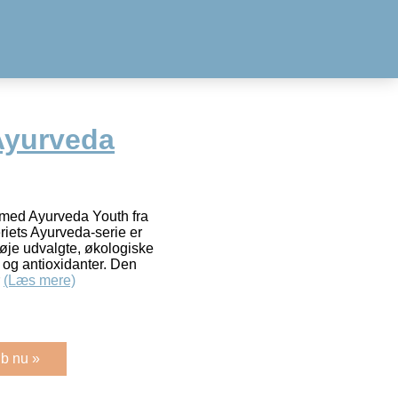
 Ayurveda
st med Ayurveda Youth fra
riets Ayurveda-serie er
øje udvalgte, økologiske
 og antioxidanter. Den
r
(Læs mere)
b nu »