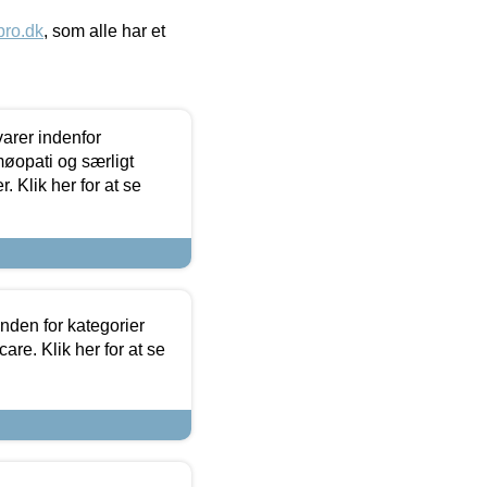
ro.dk
, som alle har et
arer indenfor
møopati og særligt
 Klik her for at se
nden for kategorier
re. Klik her for at se