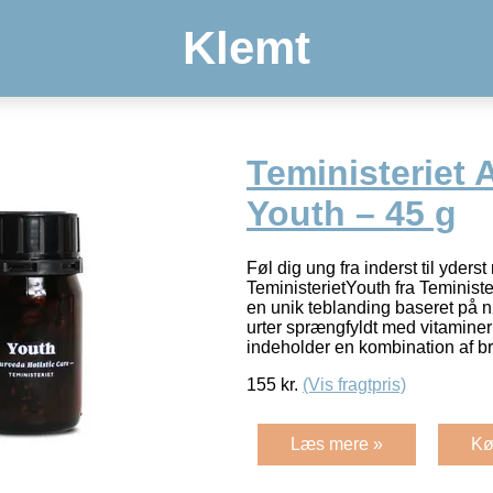
Klemt
Teministeriet
Youth – 45 g
Føl dig ung fra inderst til yder
TeministerietYouth fra Teministe
en unik teblanding baseret på n
urter sprængfyldt med vitaminer
indeholder en kombination af b
155
kr.
(Vis fragtpris)
Læs mere »
Kø