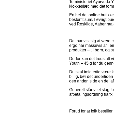
Teministeriet Ayurveda Yo
klokkeslæt, med det formå
En hel del online butikk
bestemt sum. I øvrigt bu
ved Roskilde, Aabenraa el
Det har vist sig at være m
ergo har massevis af Tem
produkter – til børn, og 
Derfor kan det trods alt v
Youth – 45 g før du genne
Du skal imidlertid være kl
billig, bør det undertid
den anden side en del af
Generelt slår vi et slag 
afbetalingsordning fra fx
Forud for at folk bestille