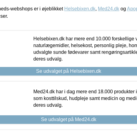
eds-webshops er i øjeblikket
Helsebixen.dk
,
Med24.dk
og
Apop
iser.
Helsebixen.dk har mere end 10.000 forskellige v
naturlægemidler, helsekost, personlig pleje, ho
udvalgte sunde fødevarer samt rengøringsartikler.
deres udvalg.
Se udvalget på Helsebixen.dk
Med24.dk har i dag mere end 18.000 produkter i
som kosttilskud, hudpleje samt medicin og medica
deres udvalg.
Se udvalget på Med24.dk