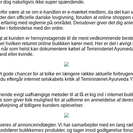
er dog naturligvis ikke super spændende.
rfor være at se om e-handlen er e-mærket medlem, da det kan v
der den officielle danske lovgivning, foruden at online shoppen 
rfaring med reglerne på området. Derudover giver det dig anledni
er i forbindelse med din ordre.
igt at kunden er hensynstagende til de mest vedkommende beste
 hvilken returret online butikken kører med. Her er det i øvrigt 
an når som helst kan dokumentere købet af Teministeriet Ayurved
and eller kvinde.
ivt gode chancer for at tolke en længere række aktuelle forbruge
 du eftergår internet selskabets kritik af Teministeriet Ayurveda 
ende evigt uafhængige metoder til at få et kig ind i internet but
 som giver folk mulighed for at udforme en anmeldelse af deres
fvejning af tidligere kunders oplevelser.
ieres af annonceindtægter. Vi har samarbejder med en lang ræk
edsfører butikkernes produkter, og tager imod godtgørelse forud