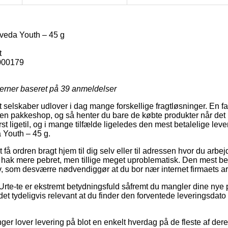
rveda Youth – 45 g
t
000179
jerner baseret på
39
anmeldelser
selskaber udlover i dag mange forskellige fragtløsninger. En fav
til en pakkeshop, og så henter du bare de købte produkter når det
st ligetil, og i mange tilfælde ligeledes den mest betalelige le
a Youth – 45 g.
 få ordren bragt hjem til dig selv eller til adressen hvor du arbe
t hak mere pebret, men tillige meget uproblematisk. Den mest bet
v, som desværre nødvendiggør at du bor nær internet firmaets ar
Urte-te er ekstremt betydningsfuld såfremt du mangler dine nye p
r det tydeligvis relevant at du finder den forventede leveringsd
ger lover levering på blot en enkelt hverdag på de fleste af der