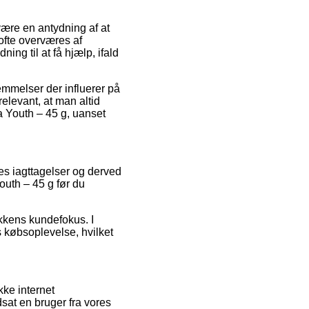
ære en antydning af at
ofte overværes af
ng til at få hjælp, ifald
mmelser der influerer på
relevant, at man altid
a Youth – 45 g, uanset
res iagttagelser og derved
Youth – 45 g før du
ikkens kundefokus. I
 købsoplevelse, hvilket
ke internet
sat en bruger fra vores