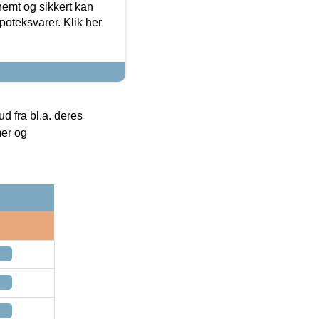
emt og sikkert kan
oteksvarer. Klik her
 fra bl.a. deres
mer og