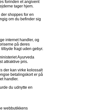
es forinden et angivent
bejderne tager hjem.
t der shoppes for en
ængig om du befinder sig
ige internet handler, og
priserne på deres
 tilbyde fragt uden gebyr.
eministeriet Ayurveda
 attraktive pris.
is der kan virke kolossalt
ngse betalingskort er på
et handler.
burde du udnytte en
læse webbutikkens