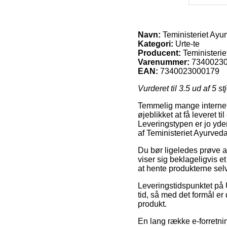
Navn:
Teministeriet Ayu
Kategori:
Urte-te
Producent:
Teministerie
Varenummer:
7340023
EAN:
7340023000179
Vurderet til
3.5
ud af 5 st
Temmelig mange internet 
øjeblikket at få leveret 
Leveringstypen er jo yder
af Teministeriet Ayurved
Du bør ligeledes prøve at
viser sig beklageligvis e
at hente produkterne sel
Leveringstidspunktet på 
tid, så med det formål e
produkt.
En lang række e-forretnin