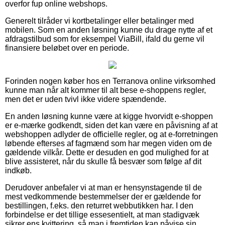
overfor fup online webshops.
Generelt tilråder vi kortbetalinger eller betalinger med
mobilen. Som en anden løsning kunne du drage nytte af et
afdragstilbud som for eksempel ViaBill, ifald du gerne vil
finansiere beløbet over en periode.
Forinden nogen køber hos en Terranova online virksomhed
kunne man når alt kommer til alt bese e-shoppens regler,
men det er uden tvivl ikke videre spændende.
En anden løsning kunne være at kigge hvorvidt e-shoppen
er e-mærke godkendt, siden det kan være en påvisning af at
webshoppen adlyder de officielle regler, og at e-forretningen
løbende efterses af fagmænd som har megen viden om de
gældende vilkår. Dette er desuden en god mulighed for at
blive assisteret, når du skulle få besvær som følge af dit
indkøb.
Derudover anbefaler vi at man er hensynstagende til de
mest vedkommende bestemmelser der er gældende for
bestillingen, f.eks. den returret webbutikken har. I den
forbindelse er det tillige essesentielt, at man stadigvæk
sikrer ens kvittering, så man i fremtiden kan påvise sin