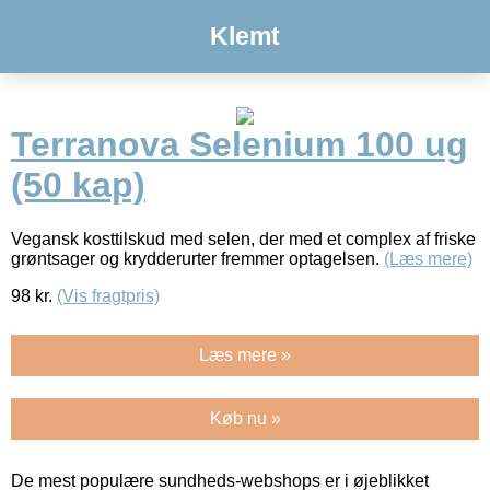
Klemt
Terranova Selenium 100 ug
(50 kap)
Vegansk kosttilskud med selen, der med et complex af friske
grøntsager og krydderurter fremmer optagelsen.
(Læs mere)
98
kr.
(Vis fragtpris)
Læs mere »
Køb nu »
De mest populære sundheds-webshops er i øjeblikket