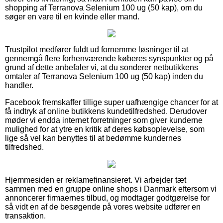
shopping af Terranova Selenium 100 ug (50 kap), om du
søger en vare til en kvinde eller mand.
Trustpilot medfører fuldt ud fornemme løsninger til at
gennemgå flere forhenværende køberes synspunkter og på
grund af dette anbefaler vi, at du sonderer netbutikkens
omtaler af Terranova Selenium 100 ug (50 kap) inden du
handler.
Facebook fremskaffer tillige super uafhængige chancer for at
få indtryk af online butikkens kundetilfredshed. Derudover
møder vi endda internet forretninger som giver kunderne
mulighed for at ytre en kritik af deres købsoplevelse, som
lige så vel kan benyttes til at bedømme kundernes
tilfredshed.
Hjemmesiden er reklamefinansieret. Vi arbejder tæt
sammen med en gruppe online shops i Danmark eftersom vi
annoncerer firmaernes tilbud, og modtager godtgørelse for
så vidt en af de besøgende på vores website udfører en
transaktion.