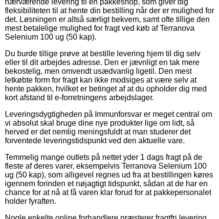
nærværende levering til en pakkeshop, som giver dig
fleksibiliteten til at hente din bestilling når der er mulighed for
det. Løsningen er altså særligt bekvem, samt ofte tillige den
mest betalelige mulighed for fragt ved køb af Terranova
Selenium 100 ug (50 kap).
Du burde tillige prøve at bestille levering hjem til dig selv
eller til dit arbejdes adresse. Den er jævnligt en tak mere
bekostelig, men omvendt usædvanlig ligetil. Den mest
letkøbte form for fragt kan ikke modsiges at være selv at
hente pakken, hvilket er betinget af at du opholder dig med
kort afstand til e-forretningens arbejdslager.
Leveringsdygtigheden på Immunforsvar er meget central om
vi absolut skal bruge dine nye produkter lige om lidt, så
herved er det nemlig meningsfuldt at man studerer det
forventede leveringstidspunkt ved den aktuelle vare.
Temmelig mange outlets på nettet yder 1 dags fragt på de
fleste af deres varer, eksempelvis Terranova Selenium 100
ug (50 kap), som alligevel regnes ud fra at bestillingen køres
igennem forinden et nøjagtigt tidspunkt, sådan at de har en
chance for at nå at få varen klar forud for at pakkepersonalet
holder fyraften.
Nogle enkelte online forhandlere præsterer fragtfri levering,