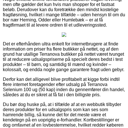
men ofte gælder det kun hvis man shopper for et fastsat
beløb. Derudover kan du foretrække den mindst kostelige
fragtløsning, hvilket i mange tilfælde – uden hensyn til om du
bor nær Herning, Odder eller Humlebæk – er at få
fragtfirmaet til at levere ordren til et udleveringssted.
Det er efterhånden ultra enkelt for internetbrugere at finde
information om priser fra flere butikker på nettet, og af den
grund har utallige Terranova butikker på nettet været tvunget
til at reducere udsalgspriserne på specielt deres bedst i test
produkter – til børn, og samtidig til mænd og kvinder –
kolossalt, og endda nogle gange garantere fragt uden gebyr.
Derfor kan det alligevel blive profitabelt at kigge forbi indtil
flere internet foretagender efter udsalg på Terranova
Selenium 100 ug (50 kap) inden du gennemfører din handel,
således at du er sikret at få fat i den billigste pris.
Du bør dog huske på, at i tilfælde af at en webbutik tilbyder
deres produkter for en udsalgspris som kan ses som
hamrende billig, så kunne det for det meste være et
kendetegn på en uoprigtig e-forhandler. Kortbestillinger er
dog omfavnet af en lovbestemmelse, hvilket redder køberen