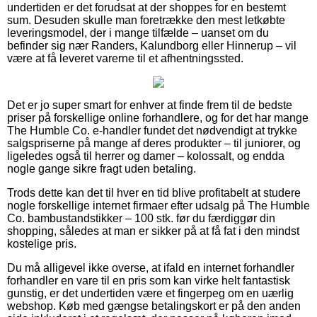
undertiden er det forudsat at der shoppes for en bestemt
sum. Desuden skulle man foretrække den mest letkøbte
leveringsmodel, der i mange tilfælde – uanset om du
befinder sig nær Randers, Kalundborg eller Hinnerup – vil
være at få leveret varerne til et afhentningssted.
Det er jo super smart for enhver at finde frem til de bedste
priser på forskellige online forhandlere, og for det har mange
The Humble Co. e-handler fundet det nødvendigt at trykke
salgspriserne på mange af deres produkter – til juniorer, og
ligeledes også til herrer og damer – kolossalt, og endda
nogle gange sikre fragt uden betaling.
Trods dette kan det til hver en tid blive profitabelt at studere
nogle forskellige internet firmaer efter udsalg på The Humble
Co. bambustandstikker – 100 stk. før du færdiggør din
shopping, således at man er sikker på at få fat i den mindst
kostelige pris.
Du må alligevel ikke overse, at ifald en internet forhandler
forhandler en vare til en pris som kan virke helt fantastisk
gunstig, er det undertiden være et fingerpeg om en uærlig
webshop. Køb med gængse betalingskort er på den anden