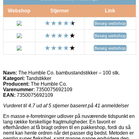
Webshop
Stjerner
Link
Besøg webshop
Besøg webshop
Besøg webshop
Navn:
The Humble Co. bambustandstikker – 100 stk.
Kategori:
Tandstikker
Producent:
The Humble Co.
Varenummer:
7350075692109
EAN:
7350075692109
Vurderet til
4.7
ud af 5 stjerner baseret på
41
anmeldelser
En masse e-forretninger udlover på nuværende tidspunkt en
lang række forskellige fragtmuligheder. En favorit er
efterhånden at få bragt ordren til en pakkeshop, fordi du så
nemt kan hente ordren når det passer dig bedst. Metoden er
nemlig super fleksibel, samt mange gange endvidere den