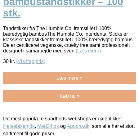
bambustandstikker – 100
stk.
Tandstikker fra The Humble Co. fremstillet i 100%
bæredygtig bambusThe Humble Co. Interdental Sticks er
klassiske tandstikker fremstillet i 100% bæredygtig bambus.
De er certificeret veganske, cruelty free samt professionelt
designet i samarbejde med sven
(Læs mere)
30
kr.
(Vis fragtpris)
Læs mere »
Køb nu »
De mest populære sundheds-webshops er i øjeblikket
Helsebixen.dk
,
Med24.dk
og
Apopro.dk
, som alle har et stort
sortiment til gode priser.