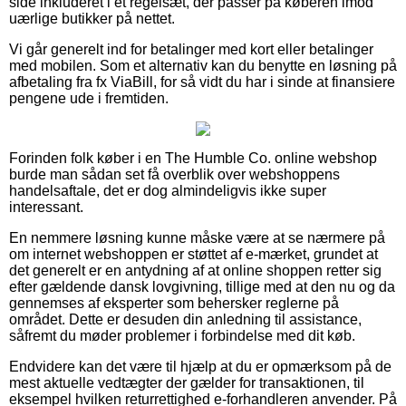
side inkluderet i et regelsæt, der passer på køberen imod
uærlige butikker på nettet.
Vi går generelt ind for betalinger med kort eller betalinger
med mobilen. Som et alternativ kan du benytte en løsning på
afbetaling fra fx ViaBill, for så vidt du har i sinde at finansiere
pengene ude i fremtiden.
Forinden folk køber i en The Humble Co. online webshop
burde man sådan set få overblik over webshoppens
handelsaftale, det er dog almindeligvis ikke super
interessant.
En nemmere løsning kunne måske være at se nærmere på
om internet webshoppen er støttet af e-mærket, grundet at
det generelt er en antydning af at online shoppen retter sig
efter gældende dansk lovgivning, tillige med at den nu og da
gennemses af eksperter som behersker reglerne på
området. Dette er desuden din anledning til assistance,
såfremt du møder problemer i forbindelse med dit køb.
Endvidere kan det være til hjælp at du er opmærksom på de
mest aktuelle vedtægter der gælder for transaktionen, til
eksempel hvilken returrettighed e-forhandleren anvender. På