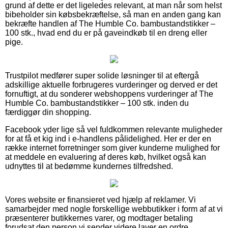
grund af dette er det ligeledes relevant, at man når som helst
bibeholder sin købsbekræftelse, så man en anden gang kan
bekræfte handlen af The Humble Co. bambustandstikker –
100 stk., hvad end du er på gaveindkøb til en dreng eller
pige.
Trustpilot medfører super solide løsninger til at eftergå
adskillige aktuelle forbrugeres vurderinger og derved er det
fornuftigt, at du sonderer webshoppens vurderinger af The
Humble Co. bambustandstikker – 100 stk. inden du
færdiggør din shopping.
Facebook yder lige så vel fuldkommen relevante muligheder
for at få et kig ind i e-handlens pålidelighed. Her er der en
række internet forretninger som giver kunderne mulighed for
at meddele en evaluering af deres køb, hvilket også kan
udnyttes til at bedømme kundernes tilfredshed.
Vores website er finansieret ved hjælp af reklamer. Vi
samarbejder med nogle forskellige webbutikker i form af at vi
præsenterer butikkernes varer, og modtager betaling
forudsat den person vi sender videre laver en ordre.