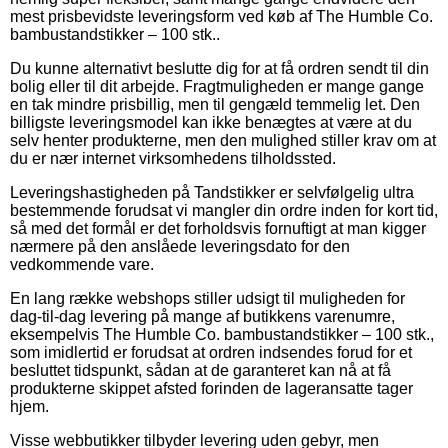
mest prisbevidste leveringsform ved køb af The Humble Co.
bambustandstikker – 100 stk..
Du kunne alternativt beslutte dig for at få ordren sendt til din
bolig eller til dit arbejde. Fragtmuligheden er mange gange
en tak mindre prisbillig, men til gengæld temmelig let. Den
billigste leveringsmodel kan ikke benægtes at være at du
selv henter produkterne, men den mulighed stiller krav om at
du er nær internet virksomhedens tilholdssted.
Leveringshastigheden på Tandstikker er selvfølgelig ultra
bestemmende forudsat vi mangler din ordre inden for kort tid,
så med det formål er det forholdsvis fornuftigt at man kigger
nærmere på den anslåede leveringsdato for den
vedkommende vare.
En lang række webshops stiller udsigt til muligheden for
dag-til-dag levering på mange af butikkens varenumre,
eksempelvis The Humble Co. bambustandstikker – 100 stk.,
som imidlertid er forudsat at ordren indsendes forud for et
besluttet tidspunkt, sådan at de garanteret kan nå at få
produkterne skippet afsted forinden de lageransatte tager
hjem.
Visse webbutikker tilbyder levering uden gebyr, men