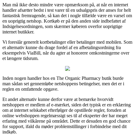
Man må ikke desto mindre være opmærksom på, at når en internet
handler afsætter bedst i test varer til en udsalgspris der anses for helt
fantastisk fremragende, så kan det i nogle tilfælde være en varsel om
en uoprigtig netshop. Kortkøb er på den anden side indbefattet af
Indsigelsesordningen, som skærmer køberen overfor uoprigtige
internet butikker.
Vi foreslår generelt kortbetalinger eller betalinger med mobilen. Som
et alternativ kunne du drage fordel af en afbetalingsordning fra
eksempelvis ViaBill, når du agter at honorere omkostningerne over
et længere tidsrum.
Inden nogen handler hos en The Organic Pharmacy butik burde
man sådan set gennemløbe netshoppens betingelser, men det er i
reglen en omfattende opgave.
Et andet alternativ kunne derfor være at bemærke hvorvidt
netshoppen er medlem af e-mærket, siden det typisk er en erklæring
om at internet selskabet efterfølger de opstillede regler, foruden at
online webshoppen regelmæssigt ses til af eksperter der har meget
erfaring med vilkårene på området. Dette er desuden en god chance
for support, ifald du møder problemstillinger i forbindelse med dit
indkøb.