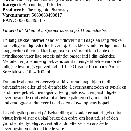
Kategori:
Behandling af skader
Producent:
The Organic Pharmacy
Varenummer:
5060063493817
EAN:
5060063493817
Vurderet til
4.8
ud af 5 stjerner baseret på
11
anmeldelser
En lang række internet handler udlover nu til dags en lang række
forskellige muligheder for levering. En sikker vinder er lige nu at få
bragt ordren til en pakkeshop, hvor du så nemt kan hente de
nyindkøbte varer lige præcis når det passer ind i din kalender.
Metoden er jo temmelig bekvem, samt i mange tilfælde endda den
billigste leveringstype ved køb af The Organic Pharmacy Arnica
Sore Muscle Oil – 100 ml.
Du burde alternativt overveje at få varerne bragt hjem til din
privatadresse eller ud på dit arbejde. Leveringsmetoden er typisk en
tand mere pebret, men også virkelig praktisk. Den prisbilligste
leveringsmåde er utvivlsomt at hente pakken selv, men det
nødvendiggør at du lever i nærheden af e-shoppens bopæl.
Leveringstidspunktet på Behandling af skader er naturligvis ultra
vigtig hvis vi står og skal bruge din ordre om kort tid, så af den
grund er det tydeligvis centralt at du efterser den anslåede
leveringstid ved den aktuelle vare.