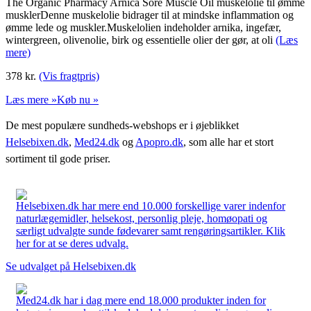
The Organic Pharmacy Arnica Sore Muscle Oil muskelolie til ømme
musklerDenne muskelolie bidrager til at mindske inflammation og
ømme lede og muskler.Muskelolien indeholder arnika, ingefær,
wintergreen, olivenolie, birk og essentielle olier der gør, at oli
(Læs
mere)
378
kr.
(Vis fragtpris)
Læs mere »
Køb nu »
De mest populære sundheds-webshops er i øjeblikket
Helsebixen.dk
,
Med24.dk
og
Apopro.dk
, som alle har et stort
sortiment til gode priser.
Helsebixen.dk har mere end 10.000 forskellige varer indenfor
naturlægemidler, helsekost, personlig pleje, homøopati og
særligt udvalgte sunde fødevarer samt rengøringsartikler. Klik
her for at se deres udvalg.
Se udvalget på Helsebixen.dk
Med24.dk har i dag mere end 18.000 produkter inden for