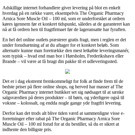
Adskillige internet forhandlere giver levering på blot en enkelt
hverdag på en række varer, eksempelvis The Organic Pharmacy
Arnica Sore Muscle Oil – 100 ml, som er underforstået at ordren
køres igennem før et konkret tidspunkt, således at de garanteret kan
nå at få ordren hen til fragtfirmaet før de lageransatte har fyraften.
En hel del online outlets præsterer gratis fragt, men i reglen er det
under forudsætning af at du aftager for et konkret beløb. Som
alternativ kunne man foretrække den mest letkøbte leveringsmanér,
som typisk – hvad end man bor i Hørsholm, Frederikshavn eller
Brande – vil være at få bragt din pakke til et udleveringssted.
Det er i dag ekstremt fremkommeligt for folk at finde frem til de
bedste priser på flere online shops, og herved har masser af The
Organic Pharmacy internet butikker set sig nødsaget til at sænke
salgsværdien på deres produkter – til børn, og yderligere også til
voksne – kolossalt, og endda nogle gange yde fragtfri levering.
Derfor kan det trods alt blive tiden værd at sammenligne visse e-
forretninger efter rabat på The Organic Pharmacy Arnica Sore
Muscle Oil – 100 ml forud for at du bestiller, så du er sikret at
indhente den billigste pris.