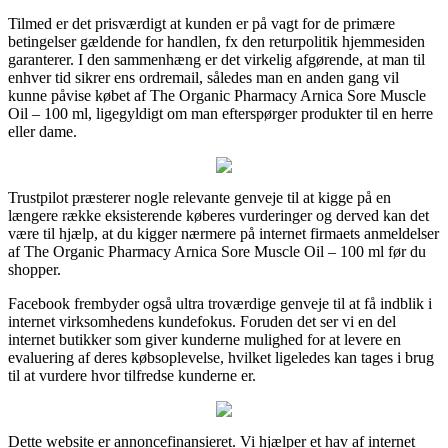
Tilmed er det prisværdigt at kunden er på vagt for de primære
betingelser gældende for handlen, fx den returpolitik hjemmesiden
garanterer. I den sammenhæng er det virkelig afgørende, at man til
enhver tid sikrer ens ordremail, således man en anden gang vil
kunne påvise købet af The Organic Pharmacy Arnica Sore Muscle
Oil – 100 ml, ligegyldigt om man efterspørger produkter til en herre
eller dame.
Trustpilot præsterer nogle relevante genveje til at kigge på en
længere række eksisterende køberes vurderinger og derved kan det
være til hjælp, at du kigger nærmere på internet firmaets anmeldelser
af The Organic Pharmacy Arnica Sore Muscle Oil – 100 ml før du
shopper.
Facebook frembyder også ultra troværdige genveje til at få indblik i
internet virksomhedens kundefokus. Foruden det ser vi en del
internet butikker som giver kunderne mulighed for at levere en
evaluering af deres købsoplevelse, hvilket ligeledes kan tages i brug
til at vurdere hvor tilfredse kunderne er.
Dette website er annoncefinansieret. Vi hjælper et hav af internet