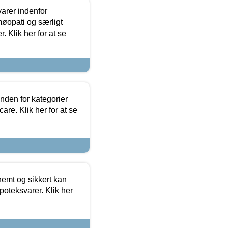
arer indenfor
møopati og særligt
 Klik her for at se
nden for kategorier
re. Klik her for at se
emt og sikkert kan
oteksvarer. Klik her