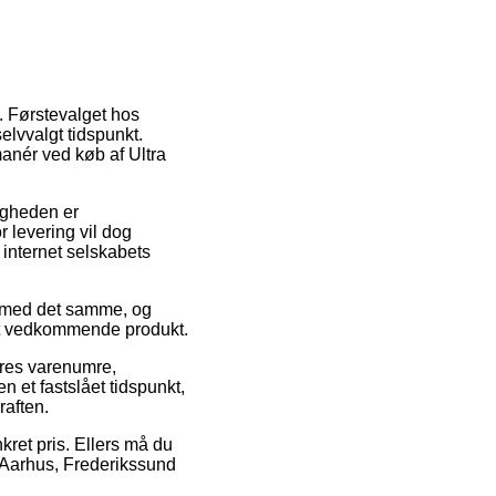
. Førstevalget hos
selvvalgt tidspunkt.
anér ved køb af Ultra
ligheden er
r levering vil dog
 internet selskabets
n med det samme, og
det vedkommende produkt.
eres varenumre,
n et fastslået tidspunkt,
raften.
kret pris. Ellers må du
r Aarhus, Frederikssund