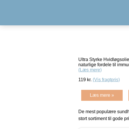
Ultra Styrke Hvidløgsoli
naturlige fordele til imm
(Læs mere)
119
kr.
(Vis fragtpris)
Læs mere »
De mest populære sundh
stort sortiment til gode pr