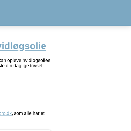
vidløgsolie
kan opleve hvidløgsolies
e din daglige trivsel.
ro.dk
, som alle har et