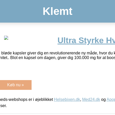
Klemt
Ultra Styrke H
e bløde kapsler giver dig en revolutionerende ny måde, hvor du 
unitet.. Blot en kapsel om dagen, giver dig 100.000 mg for at boost
Køb nu »
eds-webshops er i øjeblikket
Helsebixen.dk
,
Med24.dk
og
Apop
iser.