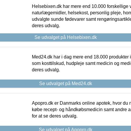
Helsebixen.dk har mere end 10.000 forskellige v
naturlægemidler, helsekost, personlig pleje, ho
udvalgte sunde fødevarer samt rengøringsartikler.
deres udvalg.
Se udvalget på Helsebixen.dk
Med24.dk har i dag mere end 18.000 produkter i
som kosttilskud, hudpleje samt medicin og medica
deres udvalg.
Se udvalget på Med24.dk
Apopro.dk er Danmarks online apotek, hvor du n
købe recept- og håndkøbsmedicin samt andre ap
for at se deres udvalg.
Se udvalget på Apopro.dk