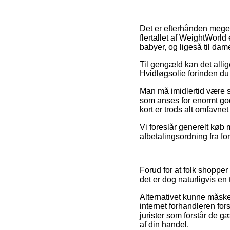
Det er efterhånden meget 
flertallet af WeightWorld
babyer, og ligeså til da
Til gengæld kan det allige
Hvidløgsolie forinden du
Man må imidlertid være så
som anses for enormt god
kort er trods alt omfavne
Vi foreslår generelt køb
afbetalingsordning fra fo
Forud for at folk shopper
det er dog naturligvis e
Alternativet kunne måske 
internet forhandleren forst
jurister som forstår de g
af din handel.