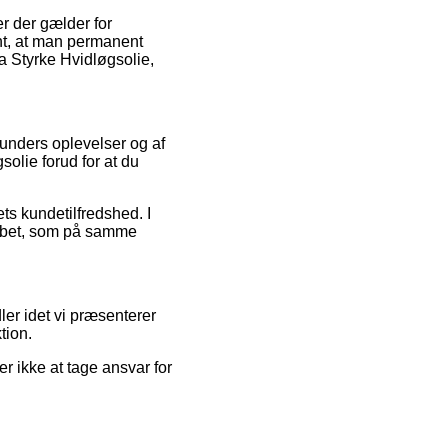
r der gælder for
ant, at man permanent
ra Styrke Hvidløgsolie,
kunders oplevelser og af
solie forud for at du
ts kundetilfredshed. I
rløbet, som på samme
ler idet vi præsenterer
tion.
r ikke at tage ansvar for