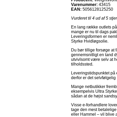
Varenummer:
43415
EAN:
5056128125250
Vurderet til
4
ud af 5 stje
En lang række outlets på
mange er nu til dags pakk
Leveringsformen er nemli
Styrke Hvidløgsolie.
Du bør tillige forsøge at 
gennemsnitligt en tand dy
utvivlsomt være selv at h
tilholdssted.
Leveringstidspunktet på 
derfor er det selvfølgel
Mange netbutikker fremby
eksempelvis Ultra Styrke 
sådan at de højst sandsyn
Visse e-forhandlere lover
tage den mest betalelige
eller Hammel – vil blive a