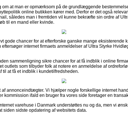
rslag om at man er opmærksom på de grundlæggende bestemmelse
yttepolitik online butikken kører med. Derfor er det også relev
ail, således man i fremtiden vil kunne bekræfte sin ordre af Ult
b til en mand eller kvinde.
ativt gode chancer for at efterforske ganske mange eksisterende 
u eftersøger internet firmaets anmeldelser af Ultra Styrke Hvidløg
en sammenligning sikre chancer for at få indblik i online firmae
net outlets som tilbyder folk at notere en anmeldelse af ordrefo
til at få et indblik i kundetilfredsheden.
 af annonceindtægter. Vi hjælper nogle forskellige internet hand
er kommission ifald en bruger fra vores side foretager en transak
internet varehuse i Danmark understøttes nu og da, men vi ønske
at siden sidste opdatering af websitets data.