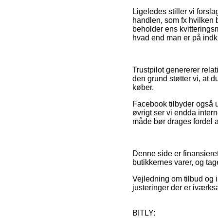
Ligeledes stiller vi fo
handlen, som fx hvilken b
beholder ens kvitteringsm
hvad end man er på indkø
Trustpilot genererer rel
den grund støtter vi, at d
køber.
Facebook tilbyder også ud
øvrigt ser vi endda inter
måde bør drages fordel af 
Denne side er finansieret
butikkernes varer, og tag
Vejledning om tilbud og 
justeringer der er iværks
BITLY: