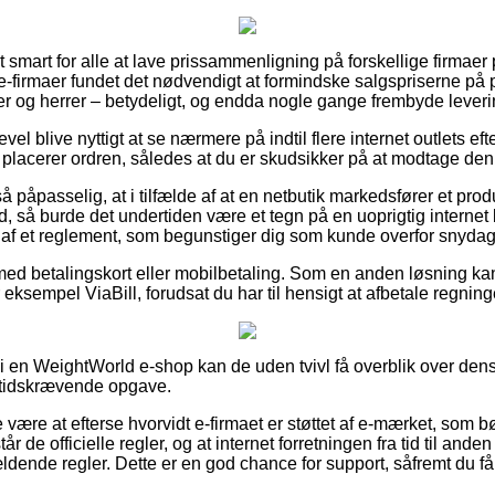
smart for alle at lave prissammenligning på forskellige firmaer på
 e-firmaer fundet det nødvendigt at formindske salgspriserne på 
mer og herrer – betydeligt, og endda nogle gange frembyde lever
vel blive nyttigt at se nærmere på indtil flere internet outlets ef
 placerer ordren, således at du er skudsikker på at modtage den 
 påpasselig, at i tilfælde af at en netbutik markedsfører et prod
, så burde det undertiden være et tegn på en uoprigtig internet 
t af et reglement, som begunstiger dig som kunde overfor snydagt
 med betalingskort eller mobilbetaling. Som en anden løsning k
r eksempel ViaBill, forudsat du har til hensigt at afbetale regnin
 i en WeightWorld e-shop kan de uden tvivl få overblik over dens
n tidskrævende opgave.
være at efterse hvorvidt e-firmaet er støttet af e-mærket, som bø
år de officielle regler, og at internet forretningen fra tid til ande
ældende regler. Dette er en god chance for support, såfremt du f