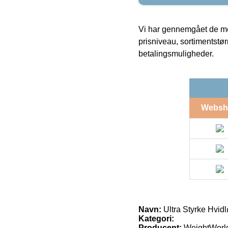
Vi har gennemgået de mes
prisniveau, sortimentstø
betalingsmuligheder.
Websh
Navn:
Ultra Styrke Hvidl
Kategori:
Producent:
WeightWorl