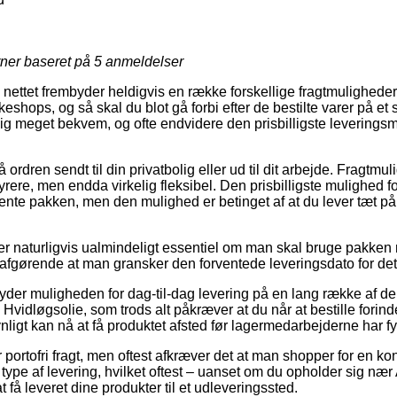
rner baseret på
5
anmeldelser
 nettet frembyder heldigvis en række forskellige fragtmuligheder
eshops, og så skal du blot gå forbi efter de bestilte varer på et 
g meget bekvem, og ofte endvidere den prisbilligste leveringsm
få ordren sendt til din privatbolig eller ud til dit arbejde. Fragtmu
rere, men endda virkelig fleksibel. Den prisbilligste mulighed fo
ente pakken, men den mulighed er betinget af at du lever tæt på
er naturligvis ualmindeligt essentiel om man skal bruge pakke
ig afgørende at man gransker den forventede leveringsdato for 
der muligheden for dag-til-dag levering på en lang række af d
Hvidløgsolie, som trods alt påkræver at du når at bestille forinde
ligt kan nå at få produktet afsted før lagermedarbejderne har fy
 portofri fragt, men oftest afkræver det at man shopper for en kon
 type af levering, hvilket oftest – uanset om du opholder sig næ
t få leveret dine produkter til et udleveringssted.