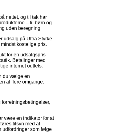
 nettet, og til tak har
produkterne – til børn og
ing uden beregning.
ter udsalg på Ultra Styrke
mindst kostelige pris.
ukt for en udsalgspris
butik. Betalinger med
ige internet outlets.
an du vælge en
gen af flere omgange.
 forretningsbetingelser,
r være en indikator for at
n føres tilsyn med af
år udfordringer som følge