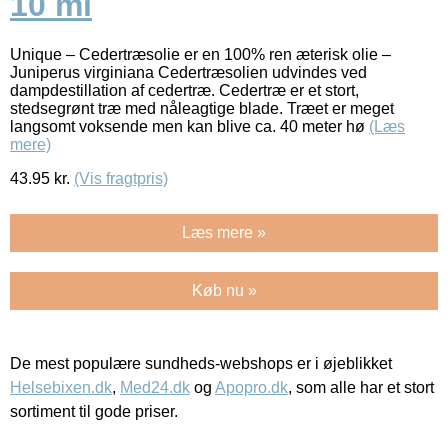
10 ml
Unique – Cedertræsolie er en 100% ren æterisk olie –
Juniperus virginiana Cedertræsolien udvindes ved
dampdestillation af cedertræ. Cedertræ er et stort,
stedsegrønt træ med nåleagtige blade. Træet er meget
langsomt voksende men kan blive ca. 40 meter hø
(Læs
mere)
43.95
kr.
(Vis fragtpris)
Læs mere »
Køb nu »
De mest populære sundheds-webshops er i øjeblikket
Helsebixen.dk
,
Med24.dk
og
Apopro.dk
, som alle har et stort
sortiment til gode priser.