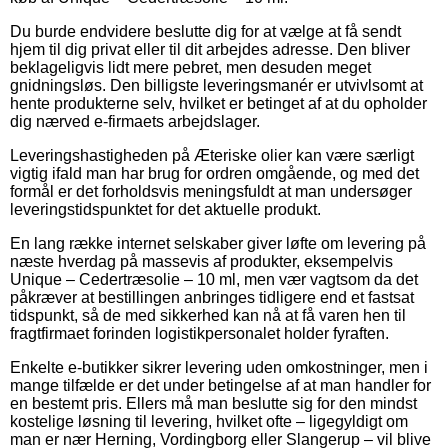
Du burde endvidere beslutte dig for at vælge at få sendt
hjem til dig privat eller til dit arbejdes adresse. Den bliver
beklageligvis lidt mere pebret, men desuden meget
gnidningsløs. Den billigste leveringsmanér er utvivlsomt at
hente produkterne selv, hvilket er betinget af at du opholder
dig nærved e-firmaets arbejdslager.
Leveringshastigheden på Æteriske olier kan være særligt
vigtig ifald man har brug for ordren omgående, og med det
formål er det forholdsvis meningsfuldt at man undersøger
leveringstidspunktet for det aktuelle produkt.
En lang række internet selskaber giver løfte om levering på
næste hverdag på massevis af produkter, eksempelvis
Unique – Cedertræsolie – 10 ml, men vær vagtsom da det
påkræver at bestillingen anbringes tidligere end et fastsat
tidspunkt, så de med sikkerhed kan nå at få varen hen til
fragtfirmaet forinden logistikpersonalet holder fyraften.
Enkelte e-butikker sikrer levering uden omkostninger, men i
mange tilfælde er det under betingelse af at man handler for
en bestemt pris. Ellers må man beslutte sig for den mindst
kostelige løsning til levering, hvilket ofte – ligegyldigt om
man er nær Herning, Vordingborg eller Slangerup – vil blive