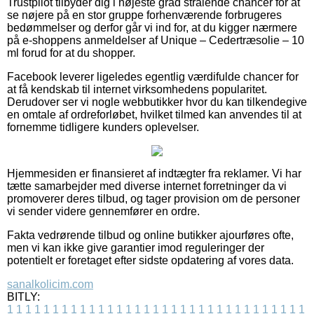
Trustpilot tilbyder dig i højeste grad strålende chancer for at
se nøjere på en stor gruppe forhenværende forbrugeres
bedømmelser og derfor går vi ind for, at du kigger nærmere
på e-shoppens anmeldelser af Unique – Cedertræsolie – 10
ml forud for at du shopper.
Facebook leverer ligeledes egentlig værdifulde chancer for
at få kendskab til internet virksomhedens popularitet.
Derudover ser vi nogle webbutikker hvor du kan tilkendegive
en omtale af ordreforløbet, hvilket tilmed kan anvendes til at
fornemme tidligere kunders oplevelser.
Hjemmesiden er finansieret af indtægter fra reklamer. Vi har
tætte samarbejder med diverse internet forretninger da vi
promoverer deres tilbud, og tager provision om de personer
vi sender videre gennemfører en ordre.
Fakta vedrørende tilbud og online butikker ajourføres ofte,
men vi kan ikke give garantier imod reguleringer der
potentielt er foretaget efter sidste opdatering af vores data.
sanalkolicim.com
BITLY:
1
1
1
1
1
1
1
1
1
1
1
1
1
1
1
1
1
1
1
1
1
1
1
1
1
1
1
1
1
1
1
1
1