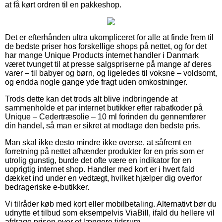
at få kørt ordren til en pakkeshop.
Det er efterhånden ultra ukompliceret for alle at finde frem til
de bedste priser hos forskellige shops på nettet, og for det
har mange Unique Products internet handler i Danmark
været tvunget til at presse salgspriserne på mange af deres
varer – til babyer og børn, og ligeledes til voksne – voldsomt,
og endda nogle gange yde fragt uden omkostninger.
Trods dette kan det trods alt blive indbringende at
sammenholde et par internet butikker efter rabatkoder på
Unique – Cedertræsolie – 10 ml forinden du gennemfører
din handel, så man er sikret at modtage den bedste pris.
Man skal ikke desto mindre ikke overse, at såfremt en
forretning på nettet afhænder produkter for en pris som er
utrolig gunstig, burde det ofte være en indikator for en
uoprigtig internet shop. Handler med kort er i hvert fald
dækket ind under en vedtægt, hvilket hjælper dig overfor
bedrageriske e-butikker.
Vi tilråder køb med kort eller mobilbetaling. Alternativt bør du
udnytte et tilbud som eksempelvis ViaBill, ifald du hellere vil
afdrage prisen over et længere tidsrum.