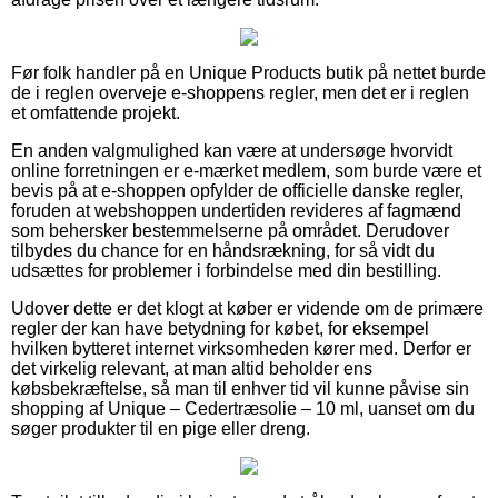
Før folk handler på en Unique Products butik på nettet burde
de i reglen overveje e-shoppens regler, men det er i reglen
et omfattende projekt.
En anden valgmulighed kan være at undersøge hvorvidt
online forretningen er e-mærket medlem, som burde være et
bevis på at e-shoppen opfylder de officielle danske regler,
foruden at webshoppen undertiden revideres af fagmænd
som behersker bestemmelserne på området. Derudover
tilbydes du chance for en håndsrækning, for så vidt du
udsættes for problemer i forbindelse med din bestilling.
Udover dette er det klogt at køber er vidende om de primære
regler der kan have betydning for købet, for eksempel
hvilken bytteret internet virksomheden kører med. Derfor er
det virkelig relevant, at man altid beholder ens
købsbekræftelse, så man til enhver tid vil kunne påvise sin
shopping af Unique – Cedertræsolie – 10 ml, uanset om du
søger produkter til en pige eller dreng.