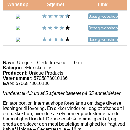
Webshop
Stjerner
Link
Besøg webshop
Besøg webshop
Besøg webshop
Navn:
Unique – Cedertræsolie – 10 ml
Kategori:
Æteriske olier
Producent:
Unique Products
Varenummer:
5705873010136
EAN:
5705873010136
Vurderet til
4.3
ud af 5 stjerner baseret på
35
anmeldelser
En stor portion internet shops foreslår nu om dage diverse
løsninger til levering. En sikker vinder er i dag at afsende til
en pakkeshop, hvor du så selv henter produkterne når du
har mulighed for det. Denne er altså temmelig enkel, og
endda derudover den mest betalelige mulighed for fragt ved
køb af Unique – Cedertræsolie – 10 ml.